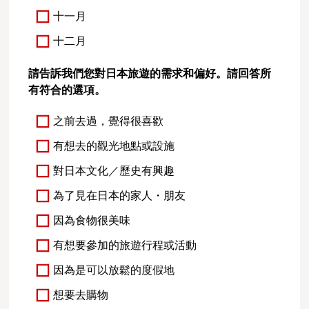
十一月
十二月
請告訴我們您對日本旅遊的需求和偏好。請回答所
有符合的選項。
之前去過，覺得很喜歡
有想去的觀光地點或設施
對日本文化／歷史有興趣
為了見在日本的家人・朋友
因為食物很美味
有想要參加的旅遊行程或活動
因為是可以放鬆的度假地
想要去購物