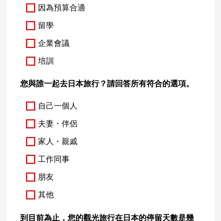
因為預算合適
留學
企業會議
培訓
您與誰一起去日本旅行？請回答所有符合的選項。
自己一個人
夫妻・伴侶
家人・親戚
工作同事
朋友
其他
到目前為止，您的觀光旅行在日本的停留天數是幾