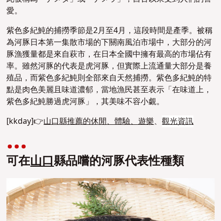
愛。
紫色多紀魨的捕撈季節是2月至4月，這段時間是產季。被稱
為河豚日本第一集散市場的下關南風泊市場中，大部分的河
豚漁獲量都是來自萩市，在日本全國中擁有最高的市場佔有
率。雖然河豚的代表是虎河豚，但實際上流通量大部分是養
殖品，而紫色多紀魨則全部來自天然捕撈。紫色多紀魨的特
點是肉色美麗且味道濃郁，當地漁民甚至表示「在味道上，
紫色多紀魨勝過虎河豚」，其美味不容小覷。
[kkday]👉
山口縣推薦的休閒、體驗、遊樂
、
觀光資訊
可在
山口
縣品嚐的河豚代表性種類