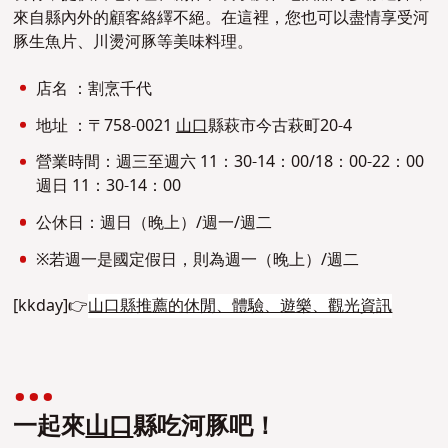
來自縣內外的顧客絡繹不絕。在這裡，您也可以盡情享受河
豚生魚片、川燙河豚等美味料理。
店名 ：割烹千代
地址 ：〒758-0021
山口
縣萩市今古萩町20-4
營業時間：週三至週六 11：30-14：00/18：00-22：00
週日 11：30-14：00
公休日：週日（晚上）/週一/週二
※若週一是國定假日，則為週一（晚上）/週二
[kkday]👉
山口縣推薦的休閒、體驗、遊樂、觀光資訊
一起來
山口
縣吃河豚吧！