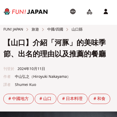
旅遊
中國/四國
山口縣
FUN! JAPAN
【山口】介紹「河豚」的美味季
節、出名的理由以及推薦的餐廳
刊登於
2024年10月11日
作者
中山弘之（Hiroyuki Nakayama）
譯者
Shumei Kuo
# 中國地方
# 山口
# 日本料理
# 和食