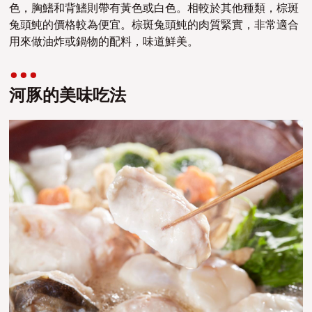
色，胸鰭和背鰭則帶有黃色或白色。相較於其他種類，棕斑
兔頭魨的價格較為便宜。棕斑兔頭魨的肉質緊實，非常適合
用來做油炸或鍋物的配料，味道鮮美。
河豚的美味吃法