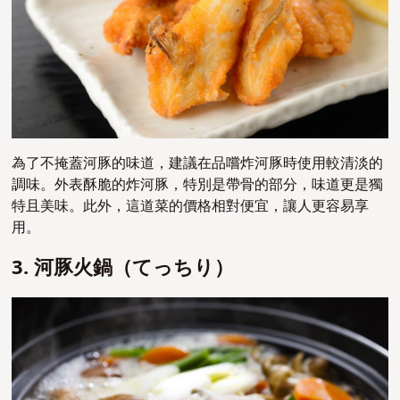
為了不掩蓋河豚的味道，建議在品嚐炸河豚時使用較清淡的
調味。外表酥脆的炸河豚，特別是帶骨的部分，味道更是獨
特且美味。此外，這道菜的價格相對便宜，讓人更容易享
用。
3. 河豚火鍋（てっちり）