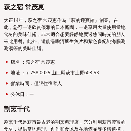
萩之宿 常茂恵
大正14年，萩之宿 常茂恵作為「萩的迎賓館」創業。在
此，您可一邊欣賞優雅的日本庭園，一邊享用大量使用當地
食材的美味佳餚，非常適合想要靜靜地度過悠閒時光的朋友
來此用餐。此外，還能品嚐河豚生魚片和紫色多紀魨海膽涮
涮湯等的美味佳餚。
店名 ：萩之宿 常茂恵
地址 ：〒758-0025
山口
縣萩市土原608-53
營業時間：僅限住宿客人
公休日：ー
割烹千代
割烹千代是萩市最古老的割烹料理店，充分利用萩市豐富的
食材，提供當地料理、創作和食以及在地酒品等多樣選擇，