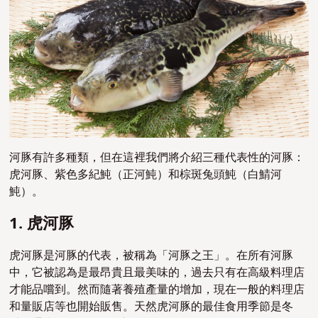
河豚有許多種類，但在這裡我們將介紹三種代表性的河豚：
虎河豚、紫色多紀魨（正河魨）和棕斑兔頭魨（白鯖河
魨）。
1. 虎河豚
虎河豚是河豚的代表，被稱為「河豚之王」。在所有河豚
中，它被認為是最昂貴且最美味的，過去只有在高級料理店
才能品嚐到。然而隨著養殖產量的增加，現在一般的料理店
和量販店等也開始販售。天然虎河豚的最佳食用季節是冬