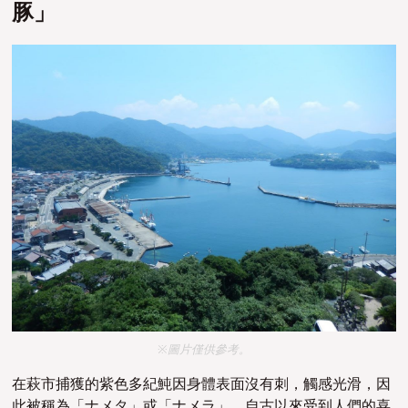
豚」
※圖片僅供參考。
在萩市捕獲的
紫色多紀魨因身體表面沒有刺，觸感光滑，因
此被稱為「
ナメタ
」或「
ナメラ
」，自古以來受到人們的喜