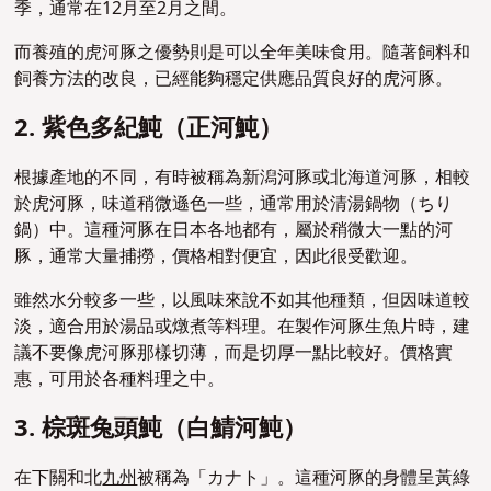
季，通常在12月至2月之間。
而養殖的虎河豚之優勢則是可以全年美味食用。隨著飼料和
飼養方法的改良，已經能夠穩定供應品質良好的虎河豚。
2. 紫色多紀魨（正河魨）
根據產地的不同，有時被稱為新潟河豚或北海道河豚，相較
於虎河豚，味道稍微遜色一些，通常用於清湯鍋物（ちり
鍋）中。這種河豚在日本各地都有，屬於稍微大一點的河
豚，通常大量捕撈，價格相對便宜，因此很受歡迎。
雖然水分較多一些，以風味來說不如其他種類，但因味道較
淡，適合用於湯品或燉煮等料理。在製作河豚生魚片時，建
議不要像虎河豚那樣切薄，而是切厚一點比較好。價格實
惠，可用於各種料理之中。
3. 棕斑兔頭魨（白鯖河魨）
在下關和北
九州
被稱為「カナト」。這種河豚的身體呈黃綠