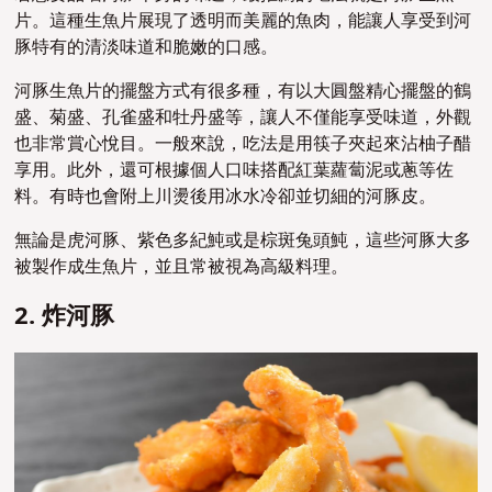
片。這種生魚片展現了透明而美麗的魚肉，能讓人享受到河
豚特有的清淡味道和脆嫩的口感。
河豚生魚片的擺盤方式有很多種，有以大圓盤精心擺盤的鶴
盛、菊盛、孔雀盛和牡丹盛等，讓人不僅能享受味道，外觀
也非常賞心悅目。一般來說，吃法是用筷子夾起來沾柚子醋
享用。此外，還可根據個人口味搭配紅葉蘿蔔泥或蔥等佐
料。有時也會附上川燙後用冰水冷卻並切細的河豚皮。
無論是虎河豚、紫色多紀魨或是棕斑兔頭魨，這些河豚大多
被製作成生魚片，並且常被視為高級料理。
2. 炸河豚