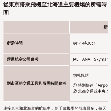
從東京搭乘飛機至北海道主要機場的所需時
間
新千
所需時間
約1小時30分
營運航空公司參考
JAL、ANA、Skymark、
到札幌站
到市區的交通工具和所需時間參考
① 特別快速「Airpo
② 北都交通或中央巴
連接東京和北海道的航班中，
新千歲機場
的航班最多，每天