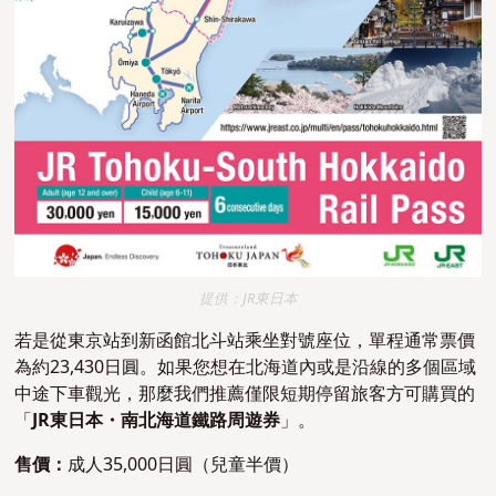
提供：JR東日本
若是
從東京站到新函館北斗站
乘坐對號座位，單程通常票價
為約23,430日圓。如果您想在北海道內或是沿線的多個區域
中途下車觀光，那麼我們推薦
僅限短期停留旅客方可購買的
「
JR東日本・南北海道鐵路周遊券
」。
售價：
成人35,000日圓（兒童半價）