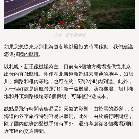
札幌・新千歲機場
如果您想從東京到北海道各地以最短的時間移動，我們建議
您選擇
國內航班
。
以札幌・
新千歲機場
為主，目前有9個地方機場提供從東京
出發的直飛航班。即使在北海道新幹線未開通的地區，如旭
川、釧路和稚內等地，也可在約1.5到2小時內到達。此外，
另一個好處是廉航營運飛往
新千歲機場
、函館機場、旭川機
場和丹頂釧路機場等6個機場，可降低旅遊成本。
缺點是飛行時間表容易受到天氣的影響。由於雪的影響，北
海道的冬季旅行特別容易被取消。此外，由於飛行時間短，
除了
國內航班
的登機手續時間外，還須考慮從各個機場到附
近市區的交通時間。