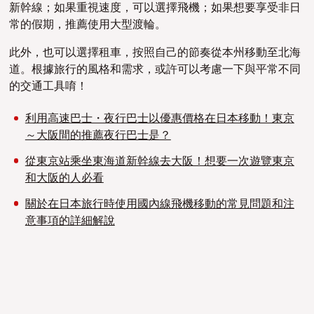
新幹線；如果重視速度，可以選擇飛機；如果想要享受非日
常的假期，推薦使用大型渡輪。
此外，也可以選擇租車，按照自己的節奏從本州移動至北海
道。根據旅行的風格和需求，或許可以考慮一下與平常不同
的交通工具唷！
利用高速巴士・夜行巴士以優惠價格在日本移動！東京
～大阪間的推薦夜行巴士是？
從東京站乘坐東海道新幹線去大阪！想要一次遊覽東京
和大阪的人必看
關於在日本旅行時使用國內線飛機移動的常見問題和注
意事項的詳細解說