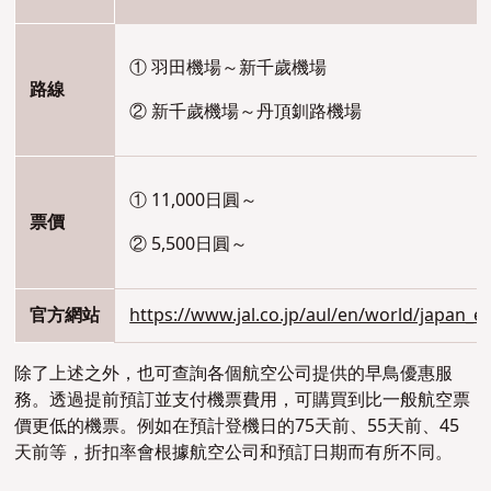
① 羽田機場～新千歲機場
路線
② 新千歲機場～丹頂釧路機場
① 11,000日圓～
票價
② 5,500日圓～
官方網站
https://www.jal.co.jp/aul/en/world/japan_e
除了上述之外，也可查詢各個航空公司提供的早鳥優惠服
務。透過提前預訂並支付機票費用，可購買到比一般航空票
價更低的機票
。
例如在預計登機日的75天前、55天前、45
天前等，折扣率會根據航空公司和預訂日期而有所不同。