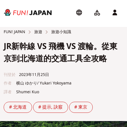
旅遊
旅遊小知識
FUN! JAPAN
JR新幹線 VS 飛機 VS 渡輪。從東
京到北海道的交通工具全攻略
刊登於
2023年11月25日
作者
横山 ゆかり/ Yukari Yokoyama
譯者
Shumei Kuo
# 北海道
# 提示, 訣竅
# 東京