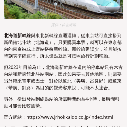
提供：JR北海道
北海道新幹線
與東北新幹線直通運轉，從東京站可直接搭到
新函館北斗站（北海道）。只要購買車票，就可以在東京都
內的東京站或上野站搭乘新幹線。新幹線延誤少，並且能按
時刻表準確運行，所以優點就是可按照旅行計劃移動。
但2023年目前為止，北海道新幹線在道內的停車站只有木古
內站和新函館北斗站兩站，因此如果要去其他地區，則需要
另外轉乘電車或巴士。對於以道北（美瑛、富良野）或道東
（帶廣、釧路）為目的的觀光客來說，可能不太適合。
另外，從出發站到終點站的所需時間約為4小時，長時間移
動可能會比較疲勞。
官方網站：
https://www.jrhokkaido.co.jp/index.html