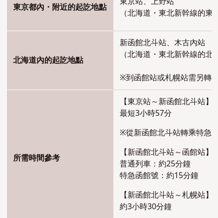
東京站、上野站
東京都內・附近的起訖地點
（北海道・東北新幹線的東
新函館北斗站、木古內站
（北海道・東北新幹線的北
北海道內的起訖地點
※到函館站或札幌站需另轉
【東京站～新函館北斗站】
最短3小時57分
※從新函館北斗站轉乘特急
【新函館北斗站～函館站】
所需時間參考
普通列車：約25分鐘
特急函館號：約15分鐘
【新函館北斗站～札幌站】
約3小時30分鐘