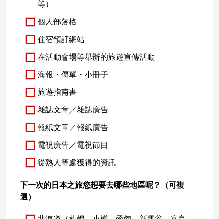
等）
個人部落格
住宿預訂網站
在活動會場等舉辦的旅遊宣傳活動
海報・傳單・小冊子
旅遊指南書
雜誌文章／雜誌廣告
報紙文章／報紙廣告
電視廣告／電視節目
從熟人等處獲得的資訊
下一次的日本之旅您想要去哪些地區呢？（可複
選）