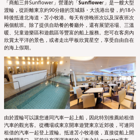
「商船三井Sunflower」營運的「
Sunflowe
r」是一艘大型
渡輪，從距離東京約90分鐘的茨城縣・大洗港出發，約18小
時後抵達北海道・苫小牧港。每天有傍晚班次以及深夜班次
兩個航班。除了提供自助餐的餐廳外，還有展望浴場、三溫
暖、兒童遊樂區和遊戲區等豐富的船上服務。您可在客房內
欣賞太平洋的景色，或者走出甲板欣賞星空，享受自由自在
的海上假期。
由於渡輪可以讓您連同汽車一起上船，因此特別推薦給租借
汽車的觀光客。從機場或東京開車遊覽東京近郊後，可連同
租借的汽車一起登上渡輪。抵達苫小牧港後，直接從船上開