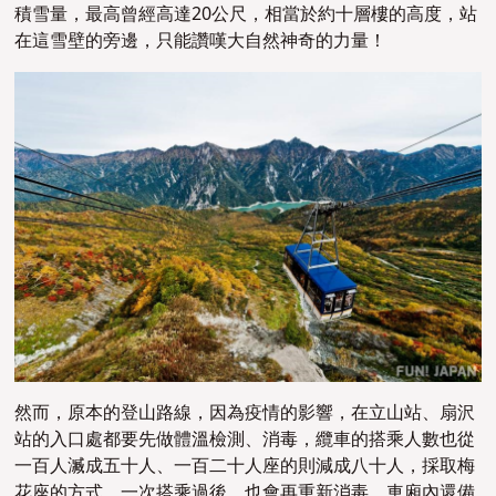
積雪量，最高曾經高達20公尺，相當於約十層樓的高度，站
在這
雪壁的旁邊，只能讚嘆大自然神奇的力量！
然而，原本的登山路線，因為疫情的影響，在立
山站、扇沢
站的入口處都要先做體溫檢測、消毒，纜車的搭乘人數也從
一百人㵴成五十人、
一百二十人座的則減成八十人，採取梅
花座的方式。一次搭乘過後，也會再重新消毒，車廂
內還備