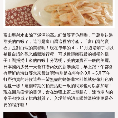
富山縣射水市除了滿滿的高志紅蟹等著你品嚐，千萬別錯過
甜美的白蝦了，這可是富山灣這裡的特產，「富山灣的寶
石」是對白蝦的美譽呢！現在每年的４～11月還增加了可以
補捉白蝦的觀光船體驗行程，可以近距離觀賞的捕撈的樣
子！剛捕撈上來的白蝦十分透明，美的如寶石一般的美麗。
日本國內少見一天會打撈兩次的新湊漁港，早上跟下午都會
有新鮮的海鮮等您來嘗鮮唷!特別是在每年的9月～5月下午
打撈拍賣的時候這些一望無盡的螃蟹非常壯觀就好像紅色的
地毯一樣！這個時期的拍賣活動一般的民眾也可以參加唷！
現在因為疫情的關係，會在漁獲上蓋上塑膠布，連市場內的
桌子都換成了抗菌材質了。入場前的消毒跟體溫檢測更是必
要的程序喔！