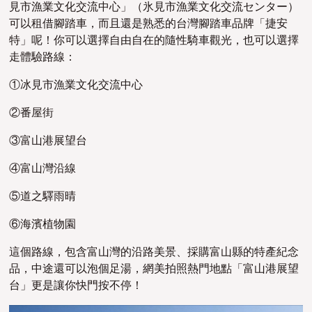
見市漁業文化交流中心」（氷見市漁業文化交流センター）
可以租借腳踏車，而且還是熟悉的台灣腳踏車品牌「捷安
特」呢！你可以選擇自由自在的隨性騎車觀光，也可以選擇
走體驗路線：
①冰見市漁業文化交流中心
②番屋街
③富山港展望台
④富山灣沿線
⑤道之驛雨晴
⑥海濱植物園
這個路線，包含富山灣的沿路美景、採購富山縣的特產紀念
品，中途還可以泡個足湯，網美拍照熱門地點「富山港展望
台」更是讓你快門按不停！