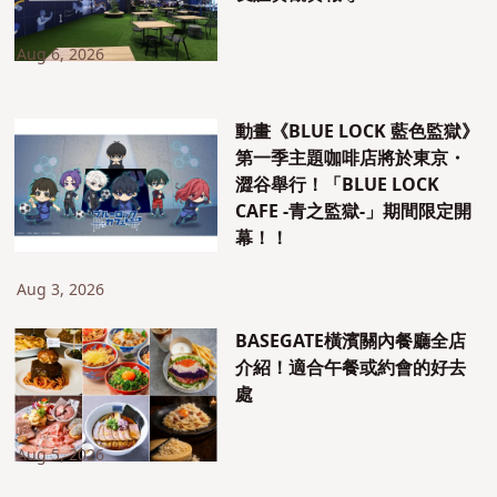
Aug 6, 2026
動畫《BLUE LOCK 藍色監獄》
第一季主題咖啡店將於東京・
澀谷舉行！「BLUE LOCK
CAFE -青之監獄-」期間限定開
幕！！
Aug 3, 2026
BASEGATE橫濱關內餐廳全店
介紹！適合午餐或約會的好去
處
Aug 5, 2026