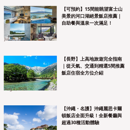
【可預約】15間能眺望富士山
美景的河口湖絕景飯店推薦｜
自助餐與溫泉一次滿足！
Jul 31, 2026
【長野】上高地旅遊完全指南
｜從天氣、交通到精選5間推薦
飯店住宿全方位介紹
Aug 1, 2026
【沖繩・名護】沖繩麗思卡爾
頓飯店全面升級！全新餐廳與
超過30種活動體驗