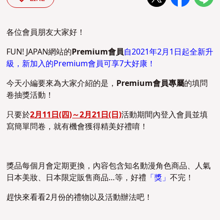
各位會員朋友大家好！
FUN! JAPAN網站的
Premium會員
自2021年2月1日起全新升
級，新加入的Premium會員可享7大好康！
今天小編要來為大家介紹的是，
Premium會員專屬
的填問
卷抽獎活動！
只要於
2月11日(四)～2月21日(日)
活動期間內登入會員並填
寫簡單問卷，就有機會獲得精美好禮唷！
獎品每個月會定期更換，內容包含知名動漫角色商品、人氣
日本美妝、日本限定販售商品…等，好禮
「獎」
不完！
趕快來看看2月份的禮物以及活動辦法吧！