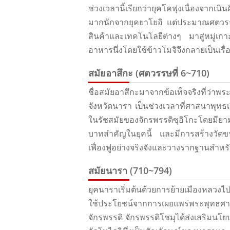
ช่วงเวลานี้เรียกว่ายุคโคฟุงเนื่องจากเนิน
มากนักจากยุคยาโยอิ แต่ประมาณศตวรรษท
สินค้าและเทคโนโลยีต่างๆ มาสู่หมู่เกาะ
อาหารนึ่งโดยใช้ข้าวโมจิจึงกลายเป็นเรื
สมัยอาสึกะ (ศตวรรษที่ 6~710)
ชื่อสมัยอาสึกะมาจากข้อเท็จจริงที่ว่าพ
จังหวัดนารา เป็นช่วงเวลาที่ศาสนาพุทธเร
ในรัชสมัยของจักรพรรดิซุอิโกะโดยมีย
บาทสําคัญในยุคนี้ และมีการสร้างวัด
เฟื่องฟูอย่างจริงจังและวางรากฐานสําห
สมัยนารา (710~794)
ยุคนาราเริ่มต้นด้วยการย้ายเมืองหลวงไปย
ใช้ประโยชน์จากการเผยแพร่พระพุทธศาสนา
จักรพรรดิ จักรพรรดิโชมุได้ส่งเสริมนโย