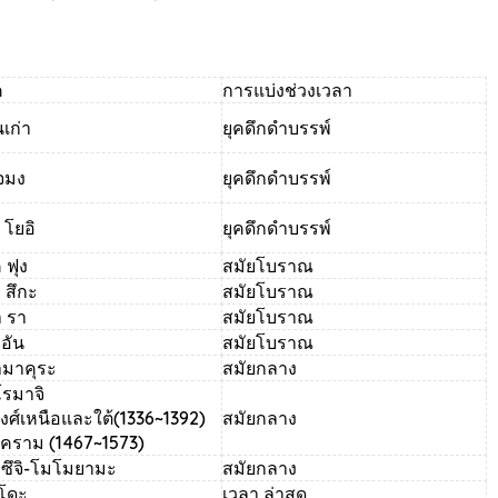
ค
การแบ่งช่วงเวลา
นเก่า
ยุคดึกดําบรรพ์
โจมง
ยุคดึกดําบรรพ์
 โยอิ
ยุคดึกดําบรรพ์
 ฟุง
สมัยโบราณ
 สึกะ
สมัยโบราณ
า รา
สมัยโบราณ
 อัน
สมัยโบราณ
ามาคุระ
สมัยกลาง
โรมาจิ
งศ์เหนือและใต้
(1336~1392)
สมัยกลาง
งคราม
(1467~1573)
าซึจิ-โมโมยามะ
สมัยกลาง
อโดะ
เวลา ล่าสุด