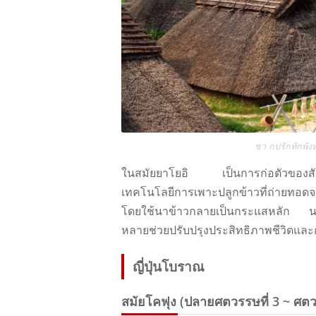
ซา กปรักหักพังห
ในสมัยยาโยอิ เป็นการก่อตัวของสัง
เทคโนโลยีการเพาะปลูกข้าวที่ถ่ายทอดจา
โดยใช้นาข้าวกลายเป็นกระแสหลัก นอกจา
หลายช่วยปรับปรุงประสิทธิภาพชีวิตแล
ญี่ปุ่นโบราณ
สมัยโคฟุง (ปลายศตวรรษที่ 3 ~ ศตวร