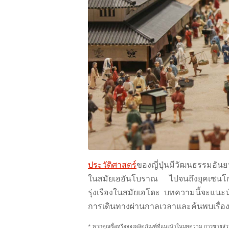
ประวัติศาสตร์
ของญี่ปุ่นมีวัฒนธรรมอัน
ในสมัยเฮอันโบราณ ไปจนถึงยุคเซนโก
รุ่งเรืองในสมัยเอโดะ บทความนี้จะแนะ
การเดินทางผ่านกาลเวลาและค้นพบเรื่องรา
* หากคุณซื้อหรือจองผลิตภัณฑ์ที่แนะนําในบทความ การขายส่วนห