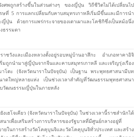
ฝังศพถูกสร้างขึ้นในส่วนต่างๆ ของญี่ปุ่น วิถีชีวิตไม่ได้เปลี่ยนไป
ี่ 5 การแลกเปลี่ยนกับคาบสมุทรเกาหลีเริ่มมีขึ้นและมีการนํา
ญี่ปุ่น ด้วยการแพร่กระจายของเตาเผาและโคชิกิซึ่งเป็นหม้อนึ่ง
่องธรรมดา
ระราชวังและเมืองหลวงตั้งอยู่รอบหมู่บ้านอาสึกะ อําเภอทาคาอิจิ
ิ่มถูกนํามาสู่ญี่ปุ่นจากจีนและคาบสมุทรเกาหลี และเจริญรุ่งเรือง
ามาโตะ (จังหวัดนาราในปัจจุบัน) เป็นฐาน พระพุทธศาสนามีบท
ขนาดใหญ่หลายแห่ง เป็นช่วงเวลาสําคัญที่วัฒนธรรมพุทธศาสนา
รับวัฒนธรรมญี่ปุ่นในภายหลัง
ังเฮโจเคียว (จังหวัดนาราในปัจจุบัน) ในช่วงเวลานี้ราชสํานักได้
เพื่อเสริมสร้างการบริหารของรัฐบาลที่มีศูนย์กลางอยู่ที่
บายในการสร้างวัดโคคุบุนจิและวัดโคคุบุนจิทั่วประเทศ และสร้าง