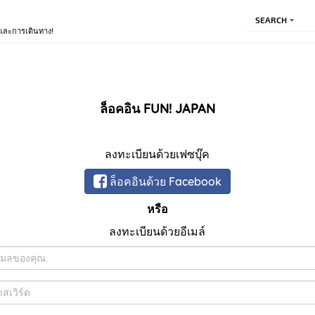
SEARCH
ีและการเดินทาง!
ล็อคอิน FUN! JAPAN
ลงทะเบียนด้วยเฟซบุ๊ค
ล็อคอินด้วย Facebook
หรือ
ลงทะเบียนด้วยอีเมล์
E-
Mail
รหัส
ผ่าน