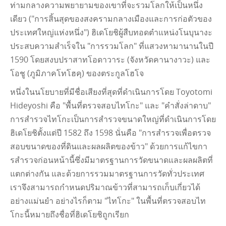
ท่ามกลางความพยายามของเขาที่จะรวมโลกให้เป็นหนึ่ง
เดียว ("การสิ้นสุดของสงครามกลางเมืองและการก่อตัวของ
ประเทศใหญ่แห่งหนึ่ง") ฮิเดโยชิผู้สืบทอดตําแหน่งโนบุนางะ
ประสบความสําเร็จใน "การรวมโลก" ที่แสวงหามานานในปี
1590 โดยสงบปราสาทโอดาวาระ (จังหวัดคานางาวะ) และ
โอชู (ภูมิภาคโทโฮคุ) ของตระกูลโฮโจ
หนึ่งในนโยบายที่มีชื่อเสียงที่สุดที่ดําเนินการโดย Toyotomi
Hideyoshi คือ "พื้นที่ตรวจสอบไทโกะ" และ "คําสั่งล่าดาบ"
การสํารวจไทโกะเป็นการสํารวจขนาดใหญ่ที่ดําเนินการโดย
ฮิเดโยชิตั้งแต่ปี 1582 ถึง 1598 นั่นคือ "การสํารวจเพื่อตรวจ
สอบขนาดของที่ดินและผลผลิตของข้าว" ด้วยการแก้ไขกา
รสํารวจก่อนหน้านี้ซึ่งมีมาตรฐานการวัดขนาดและผลผลิตที่
แตกต่างกัน และด้วยการรวมมาตรฐานการวัดทั่วประเทศ
เราจึงสามารถกําหนดปริมาณข้าวที่สามารถเก็บเกี่ยวได้
อย่างแม่นยํา อย่างไรก็ตาม "ไทโกะ" ในพื้นที่ตรวจสอบไท
โกะนี้หมายถึงชื่อที่ฮิเดโยชิถูกเรียก