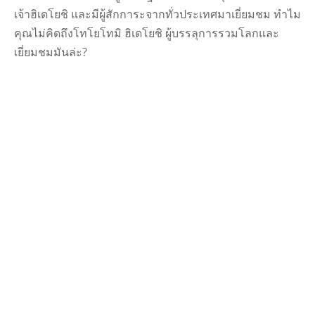
เจ้าฮิเดโยชิ และมีผู้สักการะจากทั่วประเทศมาเยี่ยมชม ทําไม
คุณไม่คิดถึงโทโยโทมิ ฮิเดโยชิ ผู้บรรลุการรวมโลกและ
เยี่ยมชมมันล่ะ?