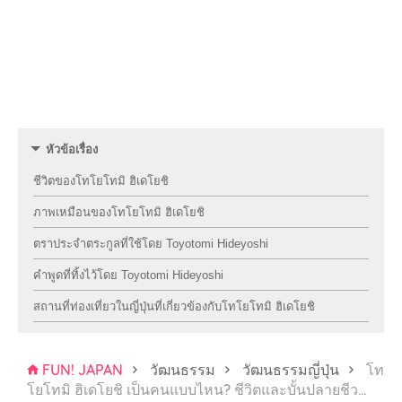
หัวข้อเรื่อง
ชีวิตของโทโยโทมิ ฮิเดโยชิ
ภาพเหมือนของโทโยโทมิ ฮิเดโยชิ
ตราประจําตระกูลที่ใช้โดย Toyotomi Hideyoshi
คําพูดที่ทิ้งไว้โดย Toyotomi Hideyoshi
สถานที่ท่องเที่ยวในญี่ปุ่นที่เกี่ยวข้องกับโทโยโทมิ ฮิเดโยชิ
FUN! JAPAN
วัฒนธรรม
วัฒนธรรมญี่ปุ่น
โท
โยโทมิ ฮิเดโยชิ เป็นคนแบบไหน? ชีวิตและบั้นปลายชีว
…