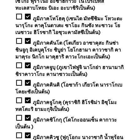
เซโกะ ฟุราโนะ อะซาฮิกาวะ โนโบริเบทสึ
ทะเลสาบโทยะ บิเอะ อะบาชิริเป็นต้น)
ภูมิภาคโทโฮคุ (เซนได มัทซึชิมะ โทวะดะ
นารุโกะ คาคุโนดาเตะ ซาโอะ กินซัง ทะซาวะ โย
เนซาวะ ฮิโรซากิ ไอซุวะคามัสซึเป็นต้น)
ภูมิภาคคันโต (โตเกียว อาซาคุสะ กินซ่า
ชินจูกุ อิเคบุคุโระ ชิบูย่า โยโกฮามา คาวาซากิ คา
มาคุระ นิกโก มาคุฮาริ คาวะโกะเอะเป็นต้น)
ภูมิภาคจูบุ (ภูเขาไฟฟูจิ นาโกย่า ฮานามากิ
ชิราคาวาโกะ คานาซาวะเป็นต้น)
ภูมิภาคคินคิ (โอซาก้า เกียวโต นาราโกเบ
โคยะซังเป็นต้น)
ภูมิภาคจูโกคุ (คุราชิกิ ฮิโรชิม่า อิซุโมะ
ทตโตะริ ยามะกุจิเป็นต้น)
ภูมิภาคชิโกกุ (โดโกะออนเซ็น คากาวะ
เป็นต้น )
ภูมิภาคคิวชู (ฟุกุโอกะ นางาซากิ น้ำพุร้อน