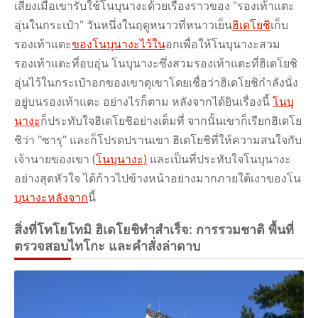
เสียงเมื่อเขารับใช้โนบุนางะด้วยเรื่องราวของ "รองเท้าแตะ
อุ่นในกระเป๋า" วันหนึ่งในฤดูหนาวที่หนาวเย็น
ฮิเดโยชิ
เก็บ
รองเท้าแตะ
ของโนบุนางะไว้ใน
อกเพื่อให้โนบุนางะสวม
รองเท้าแตะที่อบอุ่น โนบุนางะซึ่งสวมรองเท้าแตะที่ฮิเดโยชิ
อุ่นไว้ในกระเป๋าอกของเขาดุเขาโดยเชื่อว่าฮิเดโยชิกําลังนั่ง
อยู่บนรองเท้าแตะ อย่างไรก็ตาม หลังจากได้ยินเรื่องนี้
โนบุ
นางะ
ก็ประทับใจฮิเดโยชิอย่างเต็มที่ จากนั้นเขาก็เรียกฮิเดโย
ชิว่า "ซารุ" และก็โปรดปรานเขา ฮิเดโยชิที่ให้ความสนใจกับ
เจ้านายของเขา (
โนบุนางะ)
และเป็นที่ประทับใจโนบุนางะ
อย่างสุดหัวใจ ได้ก้าวไปข้างหน้าอย่างมากภายใต้เงาของโน
บุนางะหลังจาก
นี้
สิ่งที่โทโยโทมิ ฮิเดโยชิทําสําเร็จ: การรวมชาติ พื้นที่
ตรวจสอบไทโกะ และคําสั่งล่าดาบ