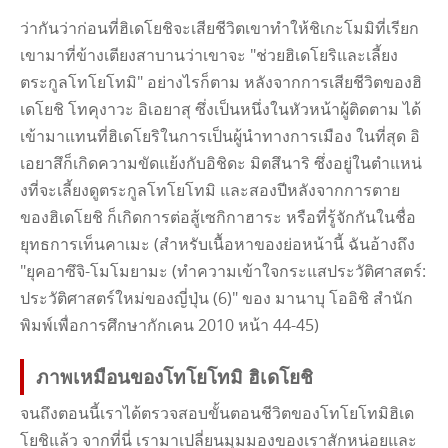
ว่ากันว่าก่อนที่ฮิเดโยชิจะเสียชีวิตเขาทําให้ชิเกะโมมิที่เรียก
เขามาที่ข้างเตียงสาบานว่าเขาจะ "ช่วยฮิเดโยริและเลี้ยง
ตระกูลโทโยโทมิ" อย่างไรก็ตาม หลังจากการเสียชีวิตของฮิ
เดโยชิ โทคุงาวะ อิเอยาสุ ซึ่งเป็นหนึ่งในหัวหน้าผู้ติดตาม ได้
เข้ามาแทนที่ฮิเดโยริในการเป็นผู้นําทางการเมือง ในที่สุด อิ
เอยาสึก็เกิดความขัดแย้งกับอิชิดะ มิตสึนาริ ซึ่งอยู่ในตําแหน่
งที่จะเลี้ยงดูตระกูลโทโยโทมิ และสองปีหลังจากการตาย
ของฮิเดโยชิ ก็เกิดการต่อสู้เซกิกาฮาระ หรือที่รู้จักกันในชื่อ
ยุทธการเท็นคาเมะ (สําหรับเนื้อหาของย่อหน้านี้ ฉันอ้างถึง
"ยุคอาซึจิ-โมโมยามะ (ทําความเข้าใจกระแสประวัติศาสตร์:
ประวัติศาสตร์ใหม่ของญี่ปุ่น (6)" ของ มานาบุ โออิชิ สํานัก
พิมพ์เพื่อการศึกษากักเคน 2010 หน้า 44-45)
ภาพเหมือนของโทโยโทมิ ฮิเดโยชิ
จนถึงตอนนี้เราได้ตรวจสอบขั้นตอนชีวิตของโทโยโทมิฮิเด
โยชิแล้ว จากที่นี่ เรามาเปลี่ยนมุมมองของเราสักหน่อยและ