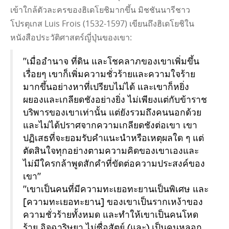
เข้าใกล้ตัวละครของฮิเดโยชิมากขึ้น มิชชันนารีชาว
โปรตุเกส Luis Frois (1532-1597) เขียนถึงฮิเดโยชิใน
หนังสือประวัติศาสตร์ญี่ปุ่นของเขา:
"เมื่ออํานาจ ที่ดิน และโชคลาภของเขาเพิ่มขึ้น
เรื่อยๆ เขาก็เพิ่มความชั่วร้ายและความใจร้าย
มากขึ้นอย่างหาที่เปรียบไม่ได้ และเขาก็หยิ่ง
ผยองและเกลียดชังอย่างยิ่ง ไม่เพียงแต่กับข้าราช
บริพารของเขาเท่านั้น แต่ยังรวมถึงคนนอกด้วย
และไม่ได้ปราศจากความเกลียดชังต่อเขา เขา
ปฏิเสธที่จะยอมรับคําแนะนําหรือเหตุผลใด ๆ แต่
ตัดสินใจทุกอย่างตามความคิดของเขาเองและ
ไม่มีใครกล้าพูดสักคําที่ขัดต่อความประสงค์ของ
เขา"
"เขาเป็นคนที่มีความทะเยอทะยานเป็นพิเศษ และ
[ความทะเยอทะยาน] ของเขาเป็นรากเหง้าของ
ความชั่วร้ายทั้งหมด และทําให้เขาเป็นคนโหด
ร้าย อิจฉาริษยา ไม่ซื่อสัตย์ (และ) เป็นคนหลอก