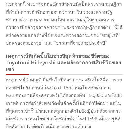
นอกจากนี้ พระราชกฤษฎีกาล่าดาบยังเป็นพระราชกฤษฎีกา
ที่กําหนดการกําจัดอาวุธจากชาวนา ในช่วงสงครามรัฐ
ชาวนามีอาวุธเพราะบางครั้งพวกเขาต่อสู้ในฐานะทหาร
ด้วยการยึดอาวุธจากชาวนา "พระราชกฤษฎีกาล่าดาบ" นี้ได้
สร้างความแตกต่างที่ชัดเจนระหว่างสถานะของ "ซามูไรที่
ปกครองด้วยอาวุธ" และ "ชาวนาที่จ่ายส่วยประจําปี"
เหตุการณ์ที่เกิดขึ้นในช่วงปีสุดท้ายของชีวิตของ
Toyotomi Hideyoshi และหลังจากการเสียชีวิตของ
เขา
เหตุการณ์สําคัญที่เกิดขึ้นในปีต่อๆ มาของฮิเดโยชิคือการส่ง
กองทัพไปยังเกาหลี ในปี ค.ศ. 1592 ฮิเดโยชิซึ่งมีความ
ทะเยอทะยานที่จะครองทวีปได้ส่งกองทัพ 150,000 นายไปยัง
เกาหลี การส่งกําลังพลเกิดขึ้นอีกครั้งในอีกห้าปีต่อมา แต่ใน
ที่สุดพวกเขาก็ไม่ชนะและถูกถอนตัวไปยังญี่ปุ่นหลังจากการ
เสียชีวิตของฮิเดโยชิ ฮิเดโยชิเสียชีวิตในปี 1598 เมื่ออายุ 62
ปีหลังจากป่วยติดเตียงเนื่องจากความเจ็บป่วย