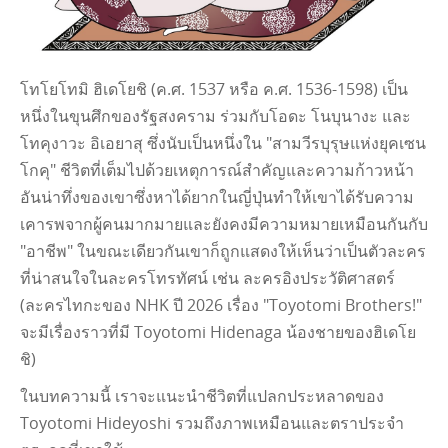
โทโยโทมิ ฮิเดโยชิ (ค.ศ. 1537 หรือ ค.ศ. 1536-1598) เป็น
หนึ่งในขุนศึกของรัฐสงคราม ร่วมกับโอดะ โนบุนางะ และ
โทคุงาวะ อิเอยาสุ ซึ่งนับเป็นหนึ่งใน "สามวีรบุรุษแห่งยุคเซน
โกคุ" ชีวิตที่เต็มไปด้วยเหตุการณ์สําคัญและความก้าวหน้า
อันน่าทึ่งของเขาซึ่งหาได้ยากในญี่ปุ่นทําให้เขาได้รับความ
เคารพจากผู้คนมากมายและยังคงมีความหมายเหมือนกันกับ
"อาชีพ" ในขณะเดียวกันเขาก็ถูกแสดงให้เห็นว่าเป็นตัวละคร
ที่น่าสนใจในละครโทรทัศน์ เช่น ละครอิงประวัติศาสตร์
(ละครไทกะของ NHK ปี 2026 เรื่อง "Toyotomi Brothers!"
จะมีเรื่องราวที่มี Toyotomi Hidenaga น้องชายของฮิเดโย
ชิ)
ในบทความนี้ เราจะแนะนําชีวิตที่แปลกประหลาดของ
Toyotomi Hideyoshi รวมถึงภาพเหมือนและตราประจํา