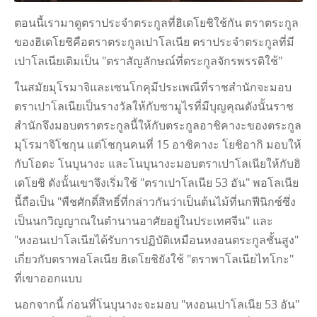
ตอนนี้เรามาดูตราประจําตระกูลที่ฮิเดโยชิใช้กัน ตราตระกูล
ของฮิเดโยชิคือตราตระกูลเปาโลเนีย ตราประจําตระกูลที่มี
เปาโลเนียเดิมเป็น "ตราสัญลักษณ์ที่ตระกูลจักรพรรดิใช้"
ในสมัยมุโรมาจิและเซนโกคุมีประเพณีที่ราชสํานักจะมอบ
ตราเปาโลเนียเป็นรางวัลให้กับซามูไรที่มีบุญคุณดังนั้นราช
สํานักจึงมอบตราตระกูลนี้ให้กับตระกูลอาชิคางะของตระกูล
มุโรมาจิโชกุน แต่โชกุนคนที่ 15 อาชิคางะ โยชิอากิ มอบให้
กับโอดะ โนบุนางะ และโนบุนางะมอบตราเปาโลเนียให้กับฮิ
เดโยชิ ดังนั้นเขาจึงเริ่มใช้ "ตราเปาโลเนีย 53 อัน" พอโลเนีย
นี้ถือเป็น "พืชศักดิ์สิทธิ์ที่กล่าวกันว่าเป็นต้นไม้ที่นกฟีนิกซ์ซึ่ง
เป็นนกวิญญาณในตํานานอาศัยอยู่ในประเทศจีน" และ
"หงอนเปาโลเนียได้รับการปฏิบัติเหมือนหงอนตระกูลชั้นสูง"
เกี่ยวกับตราพอโลเนีย ฮิเดโยชิยังใช้ "ตราพาโลเนียไทโกะ"
ที่เขาออกแบบ
นอกจากนี้ ก่อนที่โนบุนางะจะมอบ "หงอนเปาโลเนีย 53 อัน"