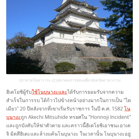
ปราสาทโอดาวาระ (c)สมาคมการท่องเที่ยวจังหวัดคานางาวะ
ฮิเดโยชิผู้รับ
ใช้โนบุนางะและ
ได้รับการยอมรับจากความ
สําเร็จในการรบ ได้ก้าวไปข้างหน้าอย่างมากในการเป็น "ได
เมียว" 20 ปีหลังจากที่เขาเริ่มรับราชการ ในปี ค.ศ. 1582
โน
บุนางะ
ถูก Akechi Mitsuhide ทรยศใน "Honnoji Incident"
และถูกบังคับให้ฆ่าตัวตาย และคราวนี้ฮิเดโยชิเอาชนะอาเค
จิ มิตสึฮิเดะและล้างแค้นโนบุนางะ ในเวลานั้น โนบุนางะอยู่