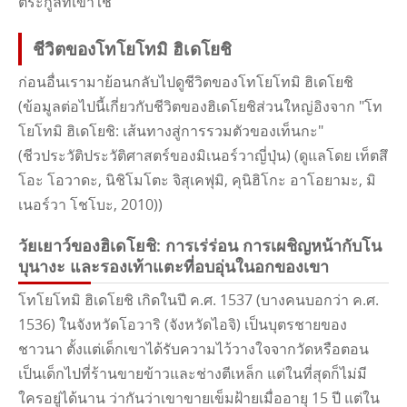
ตระกูลที่เขาใช้
ชีวิตของโทโยโทมิ ฮิเดโยชิ
ก่อนอื่นเรามาย้อนกลับไปดูชีวิตของโทโยโทมิ ฮิเดโยชิ
(ข้อมูลต่อไปนี้เกี่ยวกับชีวิตของฮิเดโยชิส่วนใหญ่อิงจาก "โท
โยโทมิ ฮิเดโยชิ: เส้นทางสู่การรวมตัวของเท็นกะ"
(ชีวประวัติประวัติศาสตร์ของมิเนอร์วาญี่ปุ่น) (ดูแลโดย เท็ตสึ
โอะ โอวาดะ, นิชิโมโตะ จิสุเคฟุมิ, คุนิฮิโกะ อาโอยามะ, มิ
เนอร์วา โชโบะ, 2010))
วัยเยาว์ของฮิเดโยชิ: การเร่ร่อน การเผชิญหน้ากับโน
บุนางะ และรองเท้าแตะที่อบอุ่นในอกของเขา
โทโยโทมิ ฮิเดโยชิ เกิดในปี ค.ศ. 1537 (บางคนบอกว่า ค.ศ.
1536) ในจังหวัดโอวาริ (จังหวัดไอจิ) เป็นบุตรชายของ
ชาวนา ตั้งแต่เด็กเขาได้รับความไว้วางใจจากวัดหรือตอน
เป็นเด็กไปที่ร้านขายข้าวและช่างตีเหล็ก แต่ในที่สุดก็ไม่มี
ใครอยู่ได้นาน ว่ากันว่าเขาขายเข็มฝ้ายเมื่ออายุ 15 ปี แต่ใน