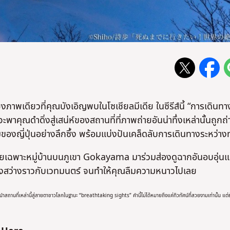
ภาพเดียวที่คุณบังเอิญพบในโซเชียลมีเดีย ในซีรีส์นี้ “การเดินทาง
คุณดำดิ่งสู่เสน่ห์ของสถานที่ที่ภาพถ่ายอันน่าทึ่งเหล่านั้นถูกถ่า
ามของญี่ปุ่นอย่างลึกซึ้ง พร้อมแบ่งปันเคล็ดลับการเดินทางระหว่า
ยเฉพาะหมู่บ้านบนภูเขา Gokayama มาร่วมส่องดูฉากอันอบอุ่นแ
ยแสงสว่างราวกับเวทมนตร์ จนทำให้คุณลืมความหนาวไปเลย
ำสถานที่เหล่านี้สู่สายตาชาวโลกในฐานะ “breathtaking sights” คำนี้ไม่ได้หมายถึงแค่ทิวทัศน์ที่สวยงามเท่านั้น แต่ย