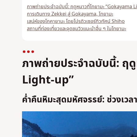
ภาพถ่ายประจำฉบับนี้: ฤดูหนาวที่โทยามะ “Gokayama L
การเดินทาง Zekkei สู่ Gokayama, โทยามะ
เสน่ห์ของโกคายามะ โดยโปรดิวเซอร์ทิวทัศน์ Shiho
สถานที่ท่องเที่ยวและจุดชมวิวแนะนำอื่น ๆ ในโทยามะ
ภาพถ่ายประจำฉบับนี้: ฤดู
Light-up”
ค่ำคืนหิมะสุดมหัศจรรย์: ช่วงเ