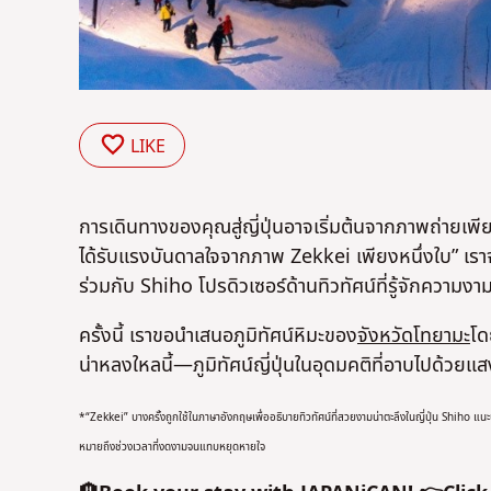
LIKE
การเดินทางของคุณสู่ญี่ปุ่นอาจเริ่มต้นจากภาพถ่ายเพียง
ได้รับแรงบันดาลใจจากภาพ Zekkei เพียงหนึ่งใบ” เราจะพา
ร่วมกับ Shiho โปรดิวเซอร์ด้านทิวทัศน์ที่รู้จักความง
ครั้งนี้ เราขอนำเสนอภูมิทัศน์หิมะของ
จังหวัดโทยามะ
โด
น่าหลงใหลนี้—ภูมิทัศน์ญี่ปุ่นในอุดมคติที่อาบไปด้ว
*“Zekkei” บางครั้งถูกใช้ในภาษาอังกฤษเพื่ออธิบายทิวทัศน์ที่สวยงามน่าตะลึงในญี่ปุ่น Shiho แนะน
หมายถึงช่วงเวลาที่งดงามจนแทบหยุดหายใจ