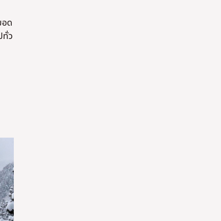
ียอด
ทั่ว