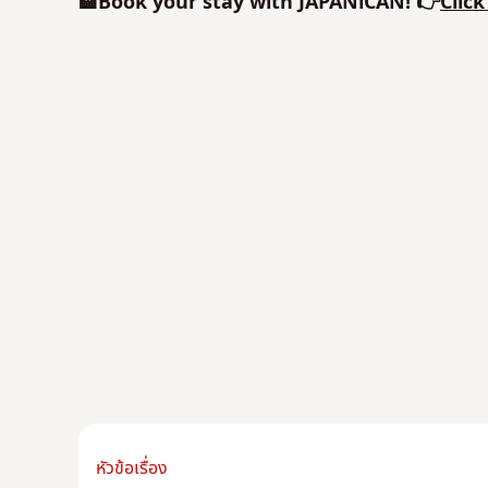
🏨Book your stay with JAPANiCAN! 👉
Clic
หัวข้อเรื่อง