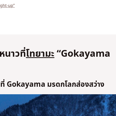
ight-up”
หนาวที่
โทยามะ
“Gokayama
วลาที่ Gokayama มรดกโลกส่องสว่าง