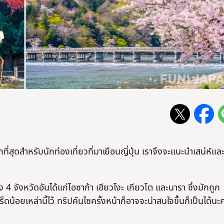
ี่สุดสำหรับนักท่องเที่ยวที่มาเยือนญี่ปุ่น เราจึงจะแนะนำเสน่ห์แล
4 จังหวัดอันได้แก่โอซาก้า เฮียวโงะ เกียวโต และนารา ซึ่งมักถูก
ดน้อยเหล่านี้ไว้ ทริปคันไซครั้งหน้าก็อาจจะน่าสนใจขึ้นก็เป็นได้นะ