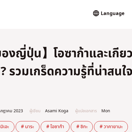
Language
งญี่ปุ่น】โอซาก้าและเกีย
? รวมเกร็ดความรู้ที่น่าสนใ
รกฎาคม 2023
ผู้เขียน
Asami Koga
ผู้แปลเอกสาร
Mon
มิเอะ
# นาระ
# โอซาก้า
# ชิกะ
# วาคายามะ