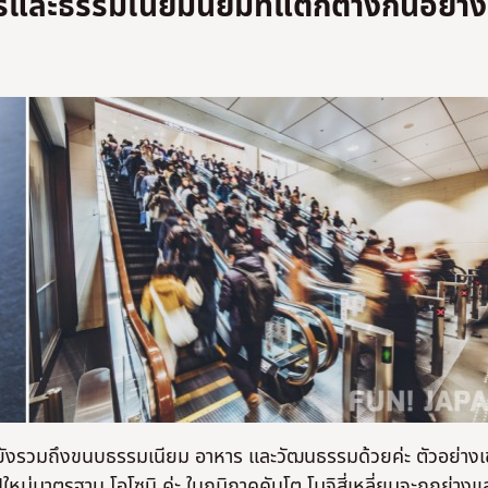
และธรรมเนียมนิยมที่แตกต่างกันอย่าง
ไม่ใช่
ไม่ใช่
 แต่ยังรวมถึงขนบธรรมเนียม อาหาร และวัฒนธรรมด้วยค่ะ ตัวอย่างเ
หม่มาตรฐาน โอโซนิ ค่ะ ในภูมิภาคคันโต โมจิสี่เหลี่ยมจะถูกย่างแล