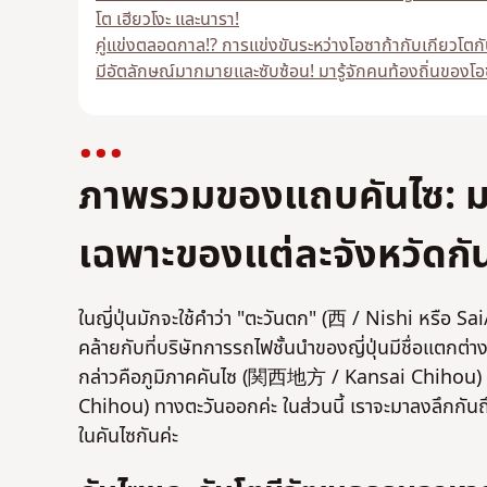
โต เฮียวโงะ และนารา!
คู่แข่งตลอดกาล!? การแข่งขันระหว่างโอซาก้ากับเกียวโตก
มีอัตลักษณ์มากมายและซับซ้อน! มารู้จักคนท้องถิ่นของโอ
ภาพรวมของแถบคันไซ: มา
เฉพาะของแต่ละจังหวัดกั
ในญี่ปุ่นมักจะใช้คำว่า "ตะวันตก" (西 / Nishi หรือ Sai
คล้ายกับที่บริษัทการรถไฟชั้นนำของญี่ปุ่นมีชื่อแตกต
กล่าวคือภูมิภาคคันไซ (関西地方 / Kansai Chihou) ท
Chihou) ทางตะวันออกค่ะ ในส่วนนี้ เราจะมาลงลึกกั
ในคันไซกันค่ะ