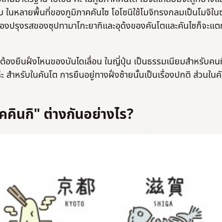
าม ในหลายพื้นที่ของภูมิภาคคันไซ โอโซนิใช้โมจิทรงกลมเป็นโมจิใน
เครื่องปรุงรสของซุปทามาโกะยากิและอุด้งของคันโตและคันไซก็จะแต
คือต้องยืนฝั่งไหนของบันไดเลื่อน ในญี่ปุ่น เป็นธรรมเนียมสำหรับคนที
ค่ะ สำหรับในคันโต การยืนอยู่ทางฝั่งซ้ายนั้นเป็นเรื่องปกติ ส่วนในค
คคินกิ" ต่างกันอย่างไร?