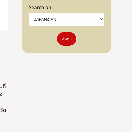
Search on
ค้นหา
ที่
ัง
วัด