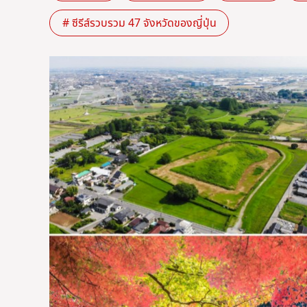
# ซีรีส์รวบรวม 47 จังหวัดของญี่ปุ่น