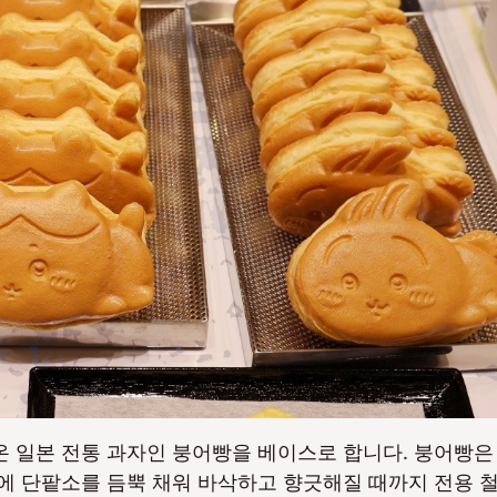
No
No
 일본 전통 과자인 붕어빵을 베이스로 합니다. 붕어빵은
반죽에 단팥소를 듬뿍 채워 바삭하고 향긋해질 때까지 전용 