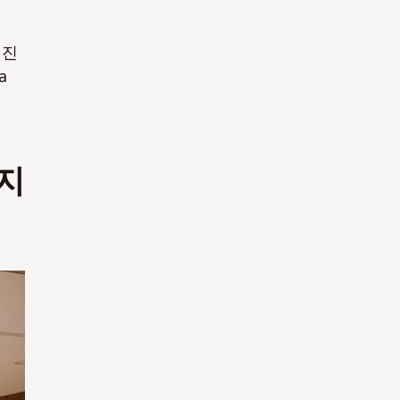
워진
a
지