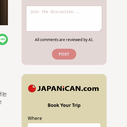
All comments are reviewed by AI.
POST
서는
는
Book Your Trip
Where