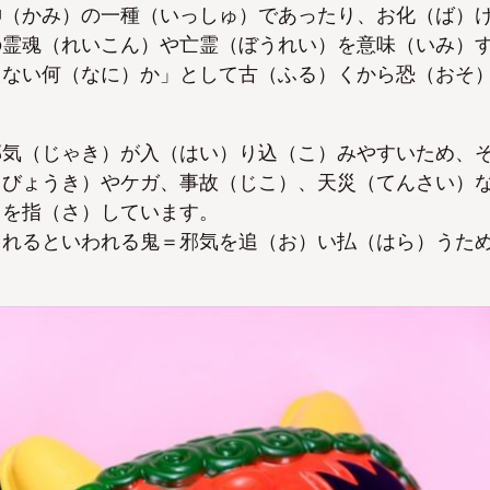
神（かみ）の一種（いっしゅ）であったり、お化（ば）
の霊魂（れいこん）や亡霊（ぼうれい）を意味（いみ）
えない何（なに）か」として古（ふる）くから恐（おそ
邪気（じゃき）が入（はい）り込（こ）みやすいため、
（びょうき）やケガ、事故（じこ）、天災（てんさい）
）を指（さ）しています。
まれるといわれる鬼＝邪気を追（お）い払（はら）うた