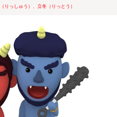
秋（りっしゅう）、立冬（りっとう）
No
No