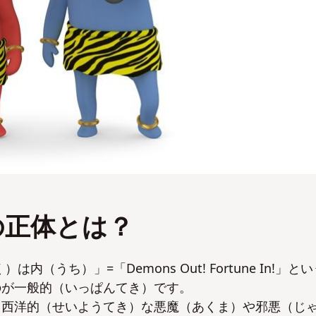
の正体とは？
うち）」=「Demons Out! Fortune In!」とい
のが一般的（いっぱんてき）です。
る西洋的（せいようてき）な悪魔（あくま）や邪悪（じ