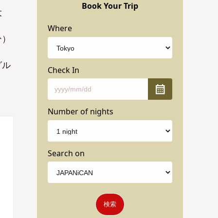
Book Your Trip
大
Where
ひ）
グル
Check In
Number of nights
Search on
検索