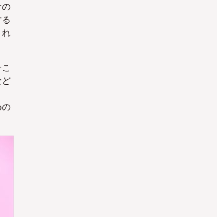
けの
する
）れ
そこ
など
めの