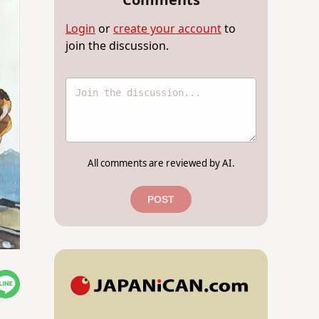
Comments
Login
or
create your account
to
join the discussion.
All comments are reviewed by AI.
POST