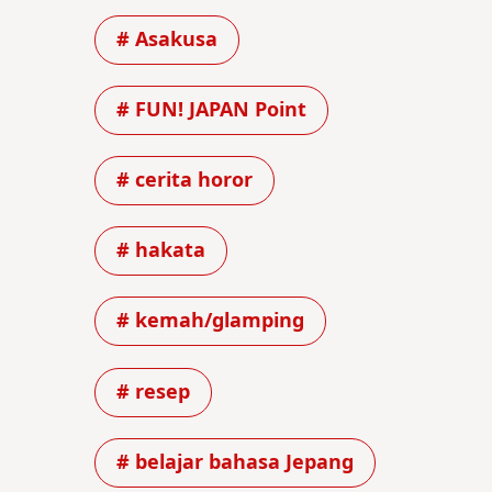
# Asakusa
# FUN! JAPAN Point
# cerita horor
# hakata
# kemah/glamping
# resep
# belajar bahasa Jepang