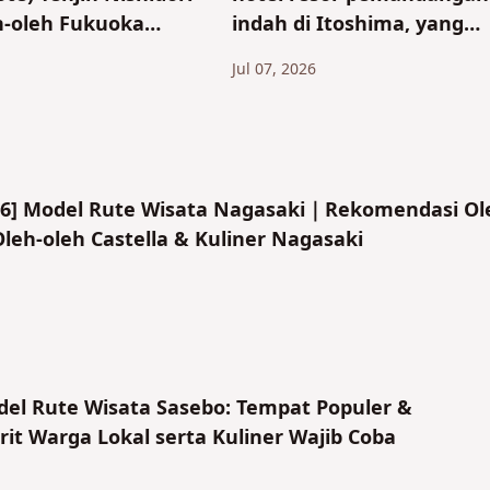
h-oleh Fukuoka
indah di Itoshima, yang
oduk Jepang yang
dapat dicapai dalam 1 jam
Jul 07, 2026
beli」
dari Kota Fukuoka, di ma
Anda dapat menikmati la
dan matahari terbenam!
026] Model Rute Wisata Nagasaki｜Rekomendasi Ol
leh-oleh Castella & Kuliner Nagasaki
del Rute Wisata Sasebo: Tempat Populer &
it Warga Lokal serta Kuliner Wajib Coba