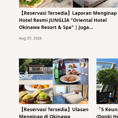
【Reservasi Tersedia】Laporan Menginap 
Hotel Resmi JUNGLIA "Oriental Hotel
Okinawa Resort & Spa"｜Juga
Memperkenalkan Atraksi Baru & Akses k
Aug 07, 2026
JUNGLIA!
【Reservasi Tersedia】Ulasan
「5 Keung
Menginap di Okinawa
(Donki Ho