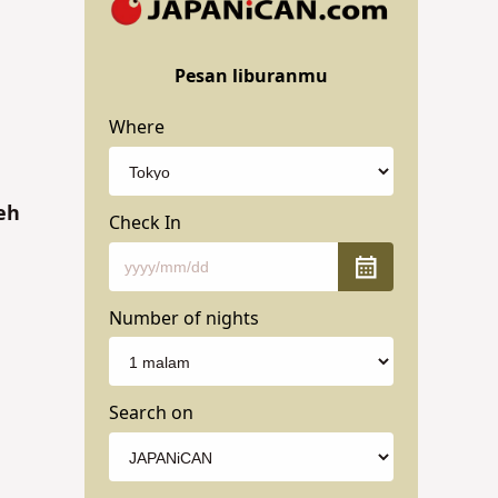
Pesan liburanmu
na
ut
Where
eh
Check In
Number of nights
Search on