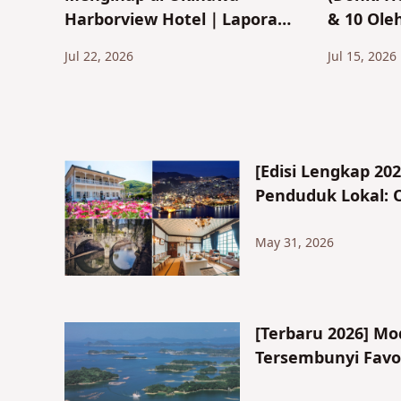
Harborview Hotel｜Laporan
& 10 Ole
tentang Kamar Setelah
serta Pr
Jul 22, 2026
Jul 15, 2026
Renovasi, Sarapan
Wajib Di
Prasmanan, dan Kolam
Renang Taman
[Edisi Lengkap 2
Penduduk Lokal: O
May 31, 2026
[Terbaru 2026] Mo
Tersembunyi Favor