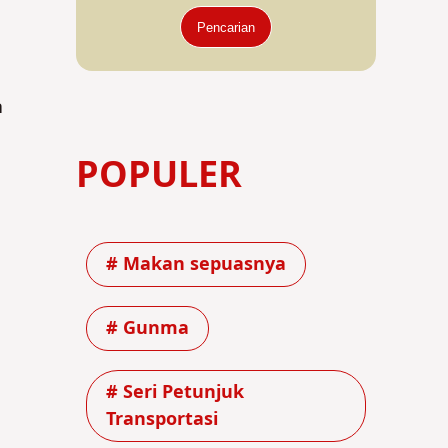
Pencarian
a
POPULER
# Makan sepuasnya
# Gunma
# Seri Petunjuk
Transportasi