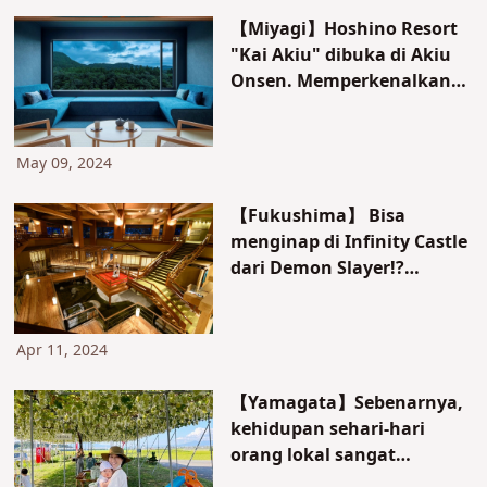
【Miyagi】Hoshino Resort
"Kai Akiu" dibuka di Akiu
Onsen. Memperkenalkan
fitur-fitur dari onsen dan
kamar tamu
May 09, 2024
【Fukushima】 Bisa
menginap di Infinity Castle
dari Demon Slayer!?
Perkenalan menyeluruh
tentang pesona
penginapan onsen
Apr 11, 2024
'Ashinomaki Onsen
Okawaso'!
【Yamagata】Sebenarnya,
kehidupan sehari-hari
orang lokal sangat
menarik. Mari kita