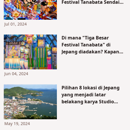
Festival Tanabata Sendai
diadakan? Pengenalan
lengkap 'Festival Musim
Panas Tohoku' yang tidak
Jul 01, 2024
boleh dilewatkan saat
bepergian ke Tohoku
Di mana "Tiga Besar
Festival Tanabata" di
Jepang diadakan? Kapan
diselenggarakan? Legenda
Tanabata juga
diperkenalkan
Jun 04, 2024
Pilihan 8 lokasi di Jepang
yang menjadi latar
belakang karya Studio
Ghibli. Totoro, Spirited
Away, Ponyo, dan juga
Princess Mononoke!
May 19, 2024