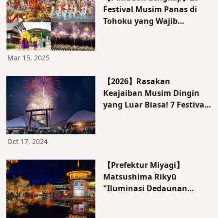
Festival Musim Panas di
Tohoku yang Wajib
Dikunjungi, Termasuk
Festival Aomori Nebuta
dan Pertunjukan Kembang
Mar 15, 2025
Api
【2026】Rasakan
Keajaiban Musim Dingin
yang Luar Biasa! 7 Festival
Salju di Wilayah Tohoku
Oct 17, 2024
【Prefektur Miyagi】
Matsushima Rikyū
"Iluminasi Dedaunan
Musim Gugur 2024" Kapan
Dimulai? Jam Operasional