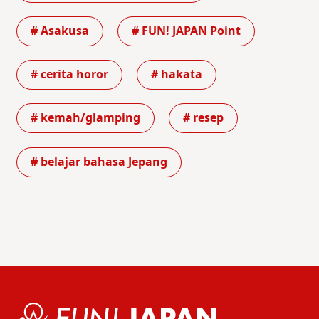
# Asakusa
# FUN! JAPAN Point
# cerita horor
# hakata
# kemah/glamping
# resep
# belajar bahasa Jepang