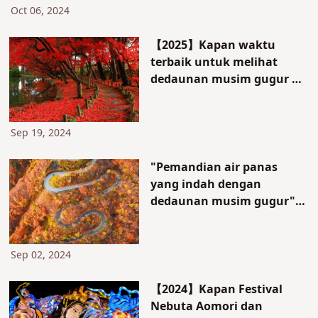
dan Info Kuliner Juga
Oct 06, 2024
【2025】Kapan waktu
terbaik untuk melihat
dedaunan musim gugur di
Tohoku? 10 tempat musim
gugur yang
direkomendasikan di
Sep 19, 2024
Aomori, Sendai, dan
banyak lagi.
"Pemandian air panas
yang indah dengan
dedaunan musim gugur"
10 rekomendasi di Jepang
Sep 02, 2024
【2024】Kapan Festival
Nebuta Aomori dan