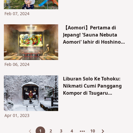
perkenalkan kemewahan
tak terduga Yamagata
Feb 07, 2024
yang dapat Anda rasakan
dengan tinggal di sana.
【Aomori】Pertama di
Jepang! 'Sauna Nebuta
Aomori' lahir di Hoshino
Resorts. Apa itu sauna
dengan tema festival?
Feb 06, 2024
Liburan Solo Ke Tohoku:
Nikmati Cumi Panggang
Kompor di Tsugaru
Railway, Yang Hanya
Beroperasi di Musim Dingin
di Aomori
Apr 01, 2023
1
2
3
4
10