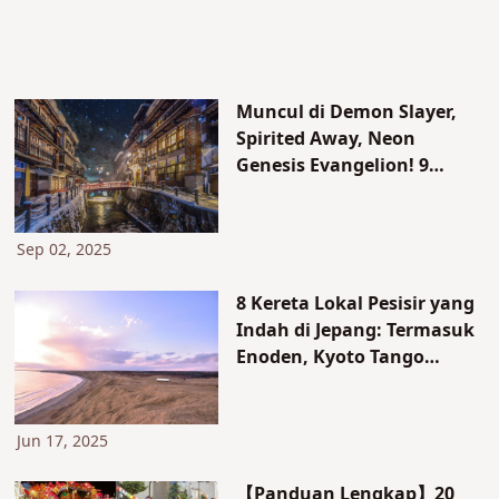
Muncul di Demon Slayer,
Spirited Away, Neon
Genesis Evangelion! 9
Pemandian Air Panas &
Penjelasan Etiket yang
Bikin Penasaran Turis
Sep 02, 2025
Asing
8 Kereta Lokal Pesisir yang
Indah di Jepang: Termasuk
Enoden, Kyoto Tango
Railway & Lainnya
Jun 17, 2025
【Panduan Lengkap】20