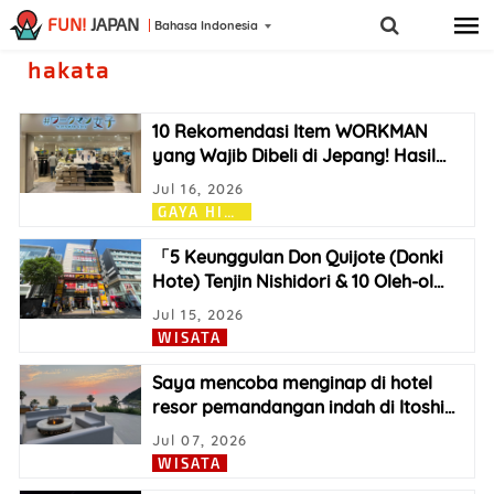
FUN!
JAPAN
Bahasa Indonesia
hakata
10 Rekomendasi Item WORKMAN
yang Wajib Dibeli di Jepang! Hasil
…
Jul 16, 2026
G
AYA HIDUP
「5 Keunggulan Don Quijote (Donki
Hote) Tenjin Nishidori & 10 Oleh-ol
…
Jul 15, 2026
WISATA
Saya mencoba menginap di hotel
resor pemandangan indah di Itoshi
…
Jul 07, 2026
WISATA