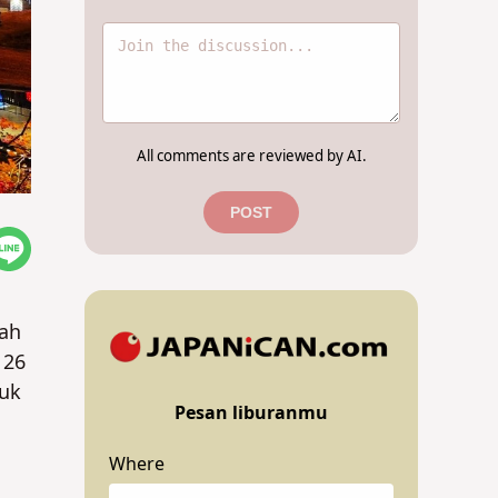
All comments are reviewed by AI.
POST
dah
 26
suk
Pesan liburanmu
Where