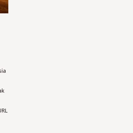
sia
ak
URL