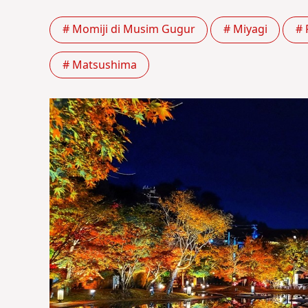
# Momiji di Musim Gugur
# Miyagi
# 
# Matsushima