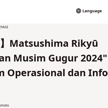
Language
IYAGI
i】Matsushima Rikyū
nan Musim Gugur 2024"
m Operasional dan Info
umoto