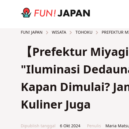
WISATA
TOHOKU
PREFEKTUR M
FUN! JAPAN
【Prefektur Miyag
"Iluminasi Dedau
Kapan Dimulai? Ja
Kuliner Juga
Dipublish tanggal
6 Okt 2024
Penulis
Maria Mats