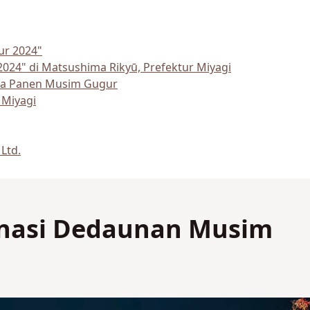
ur 2024"
024" di Matsushima Rikyū, Prefektur Miyagi
ma Panen Musim Gugur
 Miyagi
Ltd.
inasi Dedaunan Musim