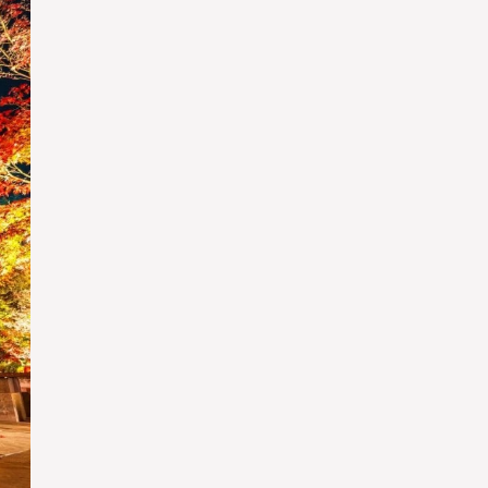
YA
YA