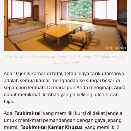
Paviliun Malam Kamar Khusus (kapasitas 2~8 orang, 12.5 tatami + ruang
Jepang 8 tatami)
Ada 10 jenis kamar di total, tetapi daya tarik utamanya
adalah semua kamar menghadap ke sungai besar di
sepanjang lembah. Di mana pun Anda menginap, Anda
dapat menikmati lembah yang dikelilingi oleh hutan
hijau.
Ada '
Tsukimi-tei
' yang memiliki kursi di dekat jendela
untuk menikmati pemandangan dengan gaya Jepang
murni, '
Tsukimi-tei Kamar Khusus
' yang memiliki 2