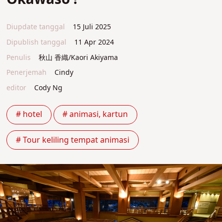
Diupdate tanggal
15 Juli 2025
Dipublish tanggal
11 Apr 2024
Penulis
秋山 香織/Kaori Akiyama
Penerjemah
Cindy
editor
Cody Ng
# hotel
# animasi, kartun
# Tour keliling tempat animasi