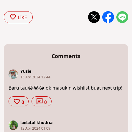
LIKE
Comments
Yusie
15 Apr 2024 12:44
Baru tau😭😭😭 ok masukin wishlist buat next trip!
0
0
laelatul khodria
13 Apr 2024 01:09