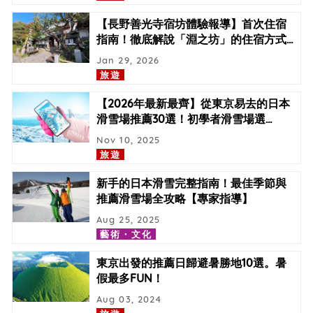
【長野善光寺宿坊體驗報導】首次住宿
指南！徹底解說「淵之坊」的住宿方式
…
Jan 29, 2026
旅遊
【2026年最新最齊】從東京易去的日本
滑雪場推薦30選！初學者滑雪場選
…
Nov 10, 2025
旅遊
新手的日本滑雪完整指南！最佳季節與
推薦滑雪場全攻略【專家指導】
Aug 25, 2025
藝術・文化
東京出發的推薦日歸避暑勝地10選。暑
假最多FUN！
Aug 03, 2024