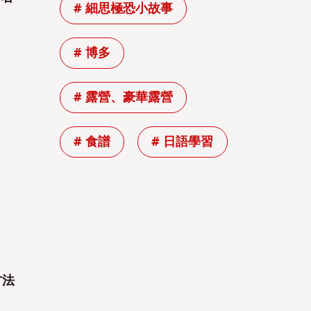
# 細思極恐小故事
# 博多
# 露營、豪華露營
# 食譜
# 日語學習
方法