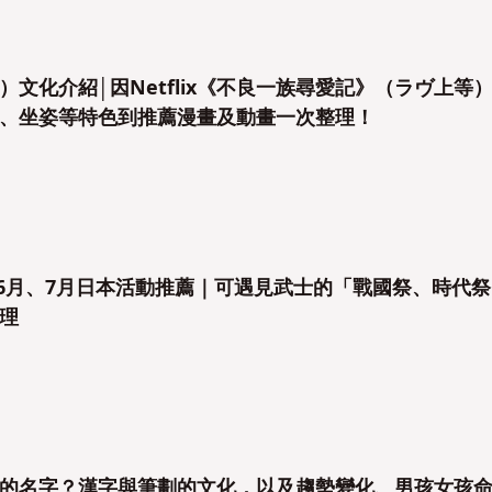
文化介紹│因Netflix《不良一族尋愛記》（ラヴ上等
、坐姿等特色到推薦漫畫及動畫一次整理！
月、6月、7月日本活動推薦｜可遇見武士的「戰國祭、時代
理
的名字？漢字與筆劃的文化，以及趨勢變化、男孩女孩