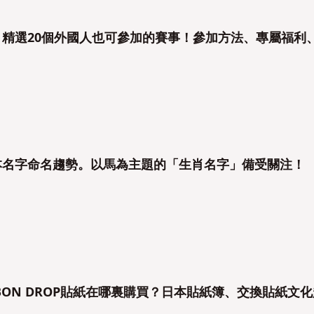
6】精選20個外國人也可參加的賽事！參加方法、專屬福利
日本名字命名趨勢。以馬為主題的「生肖名字」備受關注！
NBON DROP貼紙在哪裏購買？日本貼紙簿、交換貼紙文