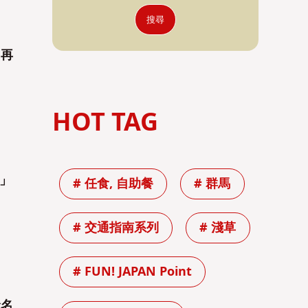
搜尋
）再
HOT TAG
祭」
# 任食, 自助餐
# 群馬
# 交通指南系列
# 淺草
# FUN! JAPAN Point
命名