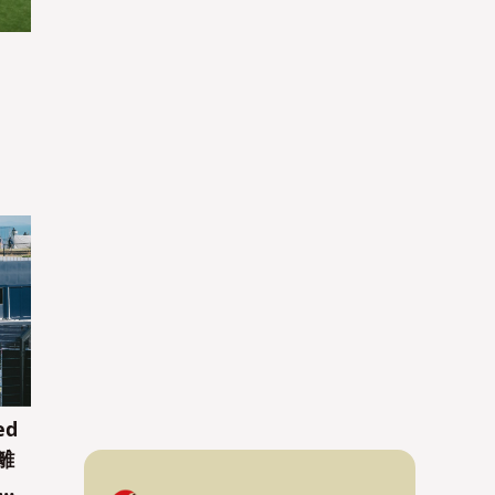
ed
離
驗