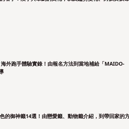
】海外跑手體驗實錄！由報名方法到當地補給「MAIDO-
導
色的御神籤14選！由戀愛籤、動物籤介紹，到帶回家的