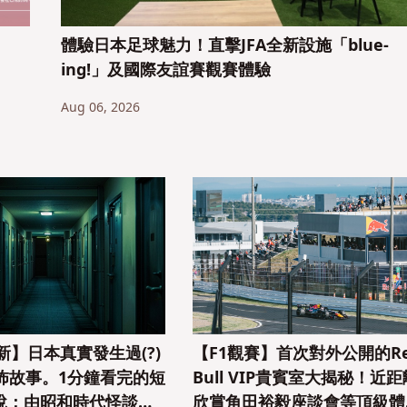
體驗日本足球魅力！直擊JFA全新設施「blue-
ing!」及國際友誼賽觀賽體驗
Aug 06, 2026
最新】日本真實發生過(?)
【F1觀賽】首次對外公開的R
恐怖故事。1分鐘看完的短
Bull VIP貴賓室大揭秘！近距
說：由昭和時代怪談到
欣賞角田裕毅座談會等頂級體