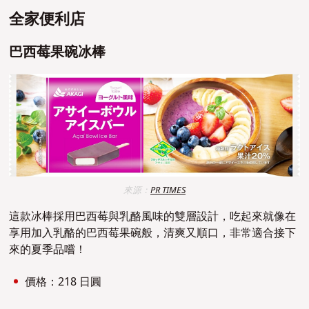
全家便利店
巴西莓果碗冰棒
來源：
PR TIMES
這款冰棒採用巴西莓與乳酪風味的雙層設計，吃起來就像在
享用加入乳酪的巴西莓果碗般，清爽又順口，非常適合接下
來的夏季品嚐！
價格：218 日圓