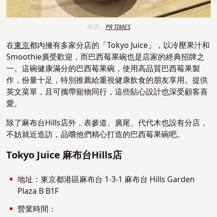
來源：
PR TIMES
在
東京
都內擁有多家分店的「Tokyo Juice」，以冷壓果汁和
Smoothie廣受歡迎，而巴西莓果碗也是店家的經典招牌之
一。這碗健康滿分的巴西莓果碗，使用高品質巴西莓果製
作，份量十足，特別推薦給重視健康飲食的朋友享用。提供
英文菜單，且可攜帶寵物同行，這些貼心設計也深受顧客喜
愛。
除了麻布台Hills店外，表參道、廣尾、代代木也設有分店，
不妨就近造訪，品嚐他們精心打造的巴西莓果碗吧。
Tokyo Juice 麻布台Hills店
地址：東京都港區麻布台 1-3-1 麻布台 Hills Garden
Plaza B B1F
營業時間：