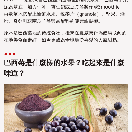
bowl），是以來自巴西亞馬遜地區的超級水果「巴西莓」果
泥為基底，加入牛乳、杏仁奶或豆漿等製作成Smoothie，
再豪華地搭配上新鮮水果、穀麥片（granola）、堅果、蜂
蜜、奇亞籽或南瓜子等豐富配料的健康
甜點
碗。
原本是巴西當地的傳統食物，後來在夏威夷作為健康取向的
在地美食而走紅，如今更成為全球廣受喜愛的人氣
甜點
。
巴西莓是什麼樣的水果？吃起來是什麼
味道？