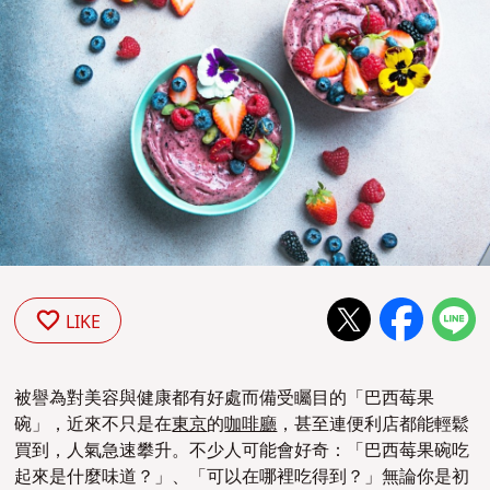
LIKE
被譽為對美容與健康都有好處而備受矚目的「巴西莓果
碗」，近來不只是在
東京
的
咖啡廳
，甚至連便利店都能輕鬆
買到，人氣急速攀升。不少人可能會好奇：「巴西莓果碗吃
起來是什麼味道？」、「可以在哪裡吃得到？」無論你是初