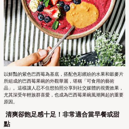
以鮮豔的紫色巴西莓為基底，搭配色彩繽紛的水果和穀麥片
所組成的巴西莓果碗的外觀華麗，堪稱「可食用的藝術
品」。這樣讓人忍不住想拍照分享到社交媒體的視覺效果，
尤其深受年輕族群喜愛，也成為巴西莓果碗風潮興起的重要
原因。
清爽卻飽足感十足！非常適合當早餐或甜
點