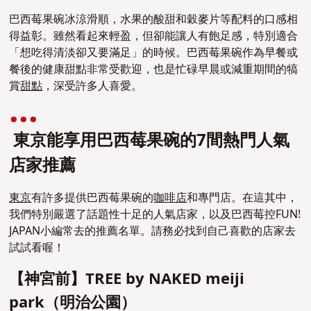
巴西莓果碗冰涼滑順，水果的酸甜和穀麥片等配料的口感相
得益彰。雖然看起來輕盈，但卻能讓人有飽足感，特別適合
「想吃得清淡卻又要滿足」的時候。巴西莓果碗作為早餐或
餐後的健康甜點非常受歡迎，也是忙碌早晨或減重期間的犒
賞
甜點
，深受許多人喜愛。
東京能享用巴西莓果碗的7間熱門人氣
店家推薦
東京
有許多提供巴西莓果碗的
咖啡店
和專門店。在這其中，
我們特別嚴選了話題性十足的人氣店家，以及巴西莓控FUN!
JAPAN小編常去的推薦名單。請務必找到自己喜歡的店家去
試試看喔！
【神宮前】TREE by NAKED meiji
park（明治公園）