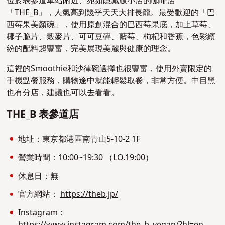
位於表參道車站附近、宛如隱藏版小店的
咖啡店
「THE_B」，人氣高到幾乎天天大排長龍。最受歡迎的「巴
西莓果美顏碗」，使用原創混合的巴西莓果底，加上草莓、
椰子脆片、穀麥片、可可豆碎、藍莓、枸杞和香蕉，色彩繽
紛的配料超豐富，完美展現美麗與健康的理念。
這裡的Smoothie和沙律碗選擇也很豐富，使用外賣限定的
手機點餐服務，購物途中就能輕鬆取餐，非常方便。中目黑
也有分店，建議也可以去看看。
THE_B 表參道店
地址：東京都港區南青山5-10-2 1F
營業時間：10:00~19:30 （LO.19:00）
休息日：無
官方網站：
https://theb.jp/
Instagram：