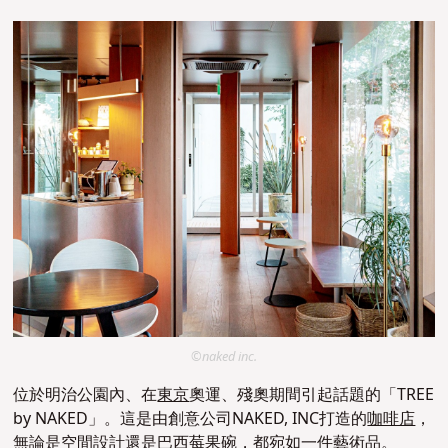
©naked inc.
位於明治公園內、在
東京
奧運、殘奧期間引起話題的「TREE
by NAKED」。這是由創意公司NAKED, INC打造的
咖啡店
，
無論是空間設計還是巴西莓果碗，都宛如一件藝術品。