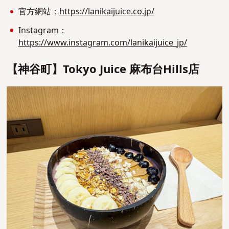
官方網站：
https://lanikaijuice.co.jp/
Instagram：
https://www.instagram.com/lanikaijuice_jp/
【神谷町】Tokyo Juice 麻布台Hills
店