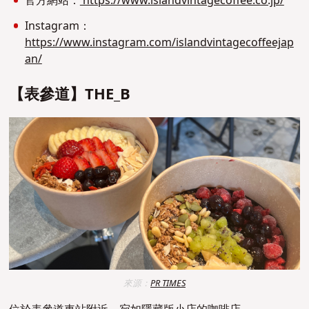
官方網站：
https://www.islandvintagecoffee.co.jp/
Instagram：
https://www.instagram.com/islandvintagecoffeejap
an/
【表參道】THE_B
來源：
PR TIMES