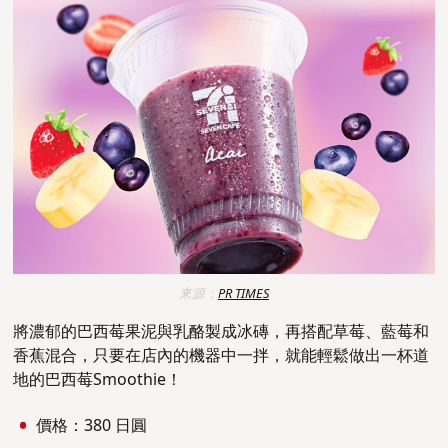
來源：
PR TIMES
將濃郁的巴西莓果泥與乳酪製成冰磚，再搭配草莓、藍莓和
香蕉混合，只要在店內的機器中一拌，就能輕鬆做出一杯道
地的巴西莓Smoothie！
價格：380 日圓