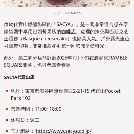
來源：
PR TIMES
位於代官山靜謐街區的「SACYA」，是一間非常適合想在寧
靜氛圍中享用巴西莓果碗的
咖啡店
。這裡的抹茶與巴斯克芝
士蛋糕（Basque cheesecake）也頗具人氣。戶外露天座位
可攜帶寵物，非常推薦和毛孩一同悠閒享受時光。
此外，第二間分店預計於2025年7月下旬在
澀谷
SCRAMBLE
SQUARE開幕，也可考慮看看喔！
SACYA代官山店
地址：東京都澀谷區惠比壽西2-21-15 代官山Pocket
Park 102
營業時間：11:00~18:00
休息日：週二
官方網站：
https://www.sacya.co.jp/