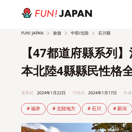
旅遊
中部/北陸
石川縣
FUN! JAPAN
【47都道府縣系列
本北陸4縣縣民性格
更新於
2024年1月22日
刊登於
2024年1月17日
作者
# 福井
# 北陸地方
# 石川
# 新潟