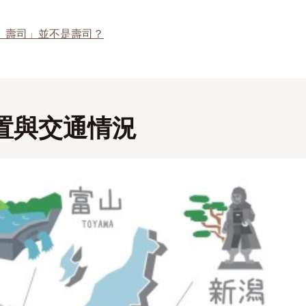
）壽司」並不是壽司？
置與交通情況