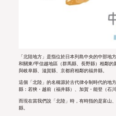
「北陸地方」是指位於日本列島中央的中部地
和關東/甲信越地區（群馬縣、長野縣）相鄰的
與岐阜縣、滋賀縣、京都府相鄰的福井縣。
這個「北陸」的名稱源於古代律令制時代的地
縣：若狹・越前（福井縣）、加賀・能登（石
而現在當我們說「北陸」時，有時指的是富山
縣。