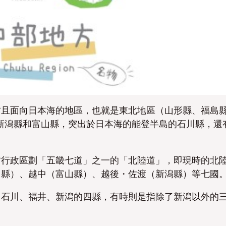
方且面向日本海的地區，
也就是東北地區（山形縣、福島
新潟縣和富山縣，突出於日本海的能登半島的石川縣，還
方行政區劃「五畿七道」之一的「北陸道」，即現時的北
川縣）、越中（富山縣）、越後・佐渡（新潟縣）等七國
、石川、福井、新潟的四縣，有時則是指除了新潟以外的