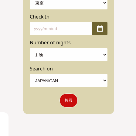
Check In
Number of nights
Search on
搜尋