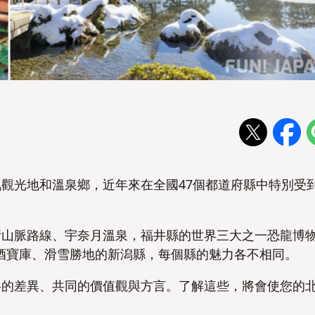
觀光地和溫泉鄉，近年來在全國47個都道府縣中特別受
斯山脈路線、宇奈月溫泉，福井縣的世界三大之一恐龍博
本酒寶庫、滑雪勝地的新潟縣，每個縣的魅力各不相同。
格的差異、共同的價值觀與方言。了解這些，將會使您的