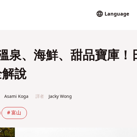
Language
】溫泉、海鮮、甜品寶庫！
全解說
Asami Koga
譯者
Jacky Wong
# 富山