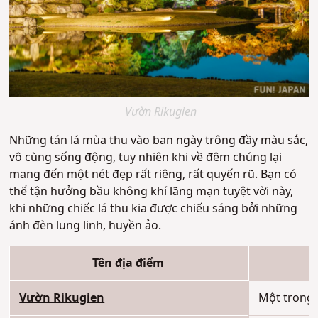
Vườn Rikugien
Những tán lá mùa thu vào ban ngày trông đầy màu sắc,
vô cùng sống động, tuy nhiên khi về đêm chúng lại
mang đến một nét đẹp rất riêng, rất quyến rũ. Bạn có
thể tận hưởng bầu không khí lãng mạn tuyệt vời này,
khi những chiếc lá thu kia được chiếu sáng bởi những
ánh đèn lung linh, huyền ảo.
Tên địa điểm
Vườn Rikugien
Một trong 