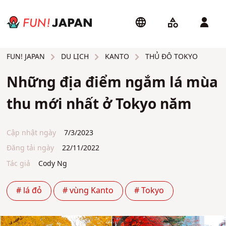
DU LỊCH
KANTO
THỦ ĐÔ TOKYO
FUN! JAPAN
Những địa điểm ngắm lá mùa
thu mới nhất ở Tokyo năm
Cập nhật ngày
7/3/2023
Đăng tải ngày
22/11/2022
Tác giả
Cody Ng
# lá đỏ
# vùng Kanto
# Tokyo