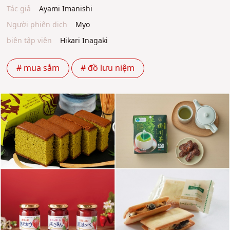
Tác giả
Ayami Imanishi
Người phiên dịch
Myo
biên tập viên
Hikari Inagaki
# mua sắm
# đồ lưu niệm