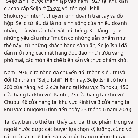
"Seijo Ishii" được thành lập vào năm 1927 tại khu dân
cư cao cấp Seijo ở
Tokyo
với tên gọi "Ishii
Shokuryohinten", chuyên kinh doanh trái cây và đồ
hộp. Seijo từ lâu đã là nơi sinh sống của nhiều doanh
nhân, nhà văn và nhân vật nổi tiếng. Khi lắng nghe
những yêu cầu như "muốn có những sản phẩm như
thế này" từ những khách hàng sành ăn, Seijo Ishii đã
dần mở rộng các mặt hàng độc đáo như rượu vang,
phô mai, các món ăn chế biến sẵn và thực phẩm khô.
Năm 1976, cửa hàng đã chuyển đổi thành siêu thị và
đổi tên thành “Seijo Ishii”. Hiện nay, Seijo Ishii có hơn
200 cửa hàng, với 2 cửa hàng tại khu vực Tohoku, 156
cửa hàng tại khu vực Kanto, 23 cửa hàng tại khu vực
Chubu, 46 cửa hàng tại khu vực Kinki và 3 cửa hàng tại
khu vực Chugoku (tính đến ngày 23 tháng 6 năm 2026).
Tại đây, bạn có thể tìm thấy các loại thực phẩm trong và
ngoài nước được các buyer lựa chọn kỹ lưỡng, cùng với
các món ăn chế biến sẵn và món tráng miệng do các