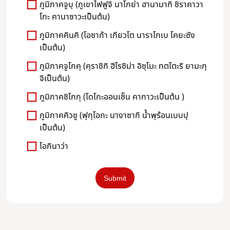
ภูมิภาคจูบุ (ภูเขาไฟฟูจิ นาโกย่า ฮานามากิ ชิราคาวา
โกะ คานาซาวะเป็นต้น)
ภูมิภาคคินคิ (โอซาก้า เกียวโต นาราโกเบ โคยะซัง
เป็นต้น)
ภูมิภาคจูโกคุ (คุราชิกิ ฮิโรชิม่า อิซุโมะ ทตโตะริ ยามะกุ
จิเป็นต้น)
ภูมิภาคชิโกกุ (โดโกะออนเซ็น คากาวะเป็นต้น )
ภูมิภาคคิวชู (ฟุกุโอกะ นางาซากิ น้ำพุร้อนเบบปุ
เป็นต้น)
โอกินาว่า