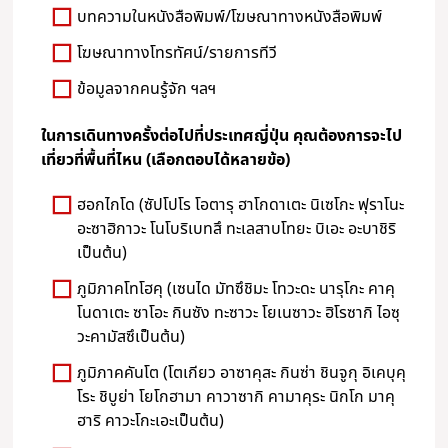
บทความในหนังสือพิมพ์/โฆษณาทางหนังสือพิมพ์
โฆษณาทางโทรทัศน์/รายการทีวี
ข้อมูลจากคนรู้จัก ฯลฯ
ในการเดินทางครั้งต่อไปที่ประเทศญี่ปุ่น คุณต้องการจะไป
เที่ยวที่พื้นที่ไหน (เลือกตอบได้หลายข้อ)
ฮอกไกโด (ซัปโปโร โอตารุ ฮาโกดาเตะ นิเซโกะ ฟุราโนะ
อะซาฮิกาวะ โนโบริเบทสึ ทะเลสาบโทยะ บิเอะ อะบาชิริ
เป็นต้น)
ภูมิภาคโทโฮคุ (เซนได มัทซึชิมะ โทวะดะ นารุโกะ คาคุ
โนดาเตะ ซาโอะ กินซัง ทะซาวะ โยเนซาวะ ฮิโรซากิ ไอซุ
วะคามัสซึเป็นต้น)
ภูมิภาคคันโต (โตเกียว อาซาคุสะ กินซ่า ชินจูกุ อิเคบุคุ
โระ ชิบูย่า โยโกฮามา คาวาซากิ คามาคุระ นิกโก มาคุ
ฮาริ คาวะโกะเอะเป็นต้น)