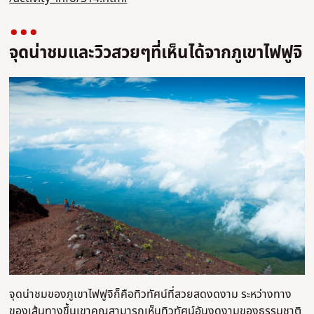
จุดน่าชมและวิวสวยๆที่เห็นได้จากภูเขาไฟฟูจิ
จุดน่าชมของภูเขาไฟฟูจิก็คือทิวทัศน์ที่สวยสดงดงาม ระหว่างทาง
ของเส้นทางขึ้นเขาคุณสามารถเห็นทิวทัศน์อันงดงามของธรรมชาติ