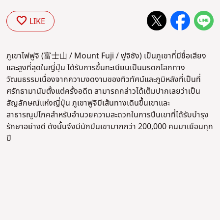
LIKE
ภูเขาไฟฟูจิ (
富士山 / Mount Fuji / ฟูจิซัง
) เป็นภูเขาที่มีชื่อเสียง
และสูงที่สุดในญี่ปุ่น ได้รับการขึ้นทะเบียนเป็นมรดกโลกทาง
วัฒนธรรมเนื่องจากความงดงามของทิวทัศน์และภูมิหลังที่เป็นที่
ศรัทธามานับตั้งแต่ครั้งอดีต สามารถกล่าวได้เต็มปากเลยว่าเป็น
สัญลักษณ์แห่งญี่ปุ่น ภูเขาฟูจิมีเส้นทางเดินขึ้นเขาและ
สาธารณูปโภคสำหรับอำนวยความสะดวกในการปีนเขาที่ได้รับบำรุง
รักษาอย่างดี ดังนั้นจึงมีนักปีนเขามากกว่า 200,000 คนมาเยือนทุก
ปี