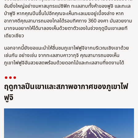
อันยิ่งใหญ่อย่างมหาสมุทรแปซิฟิก ทะเลสาบทั้งห้าของฟูจิ และทะเล
ป่าฟูจิ หากคุณปีนขึ้นไปอีกคุณจะเห็นทะเลเมฆอยู่เบื้องล่าง หาก
อากาศดีคุณสามารถมองไกลได้รอบทิศทาง 360 องศา มันสวยงาม
มากจนอยากให้ได้มาลองเห็นด้วยตาตัวเองในช่วงฤดูปีนเขาเลยที
เดียวเชียว
นอกจากนี้ยังขอแนะนำให้ชื่นชมภูเขาไฟฟูจิจากบริเวณเชิงเขาด้วย
เช่นกัน อย่างเช่น จากทะเลสาบคาวากุจิ คุณสามารถมองเห็น
ภูเขาไฟฟูจิอันสวยสดพร้อมด้วยดอกไม้และทะเลสาบที่งดงามได้
ฤดูกาลปีนเขาและสภาพอากาศของภูเขาไฟ
ฟูจิ