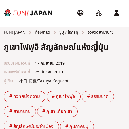
ท่องเที่ยว
ชูบุ / โฮคุริคุ
จังหวัดยามานาชิ
FUN! JAPAN
ภูเขาไฟฟูจิ สัญลักษณ์แห่งญี่ปุ่น
ปรับปรุงเมื่อวันที่
17 กันยายน 2019
เผยแพร่เมื่อวันที่
25 มีนาคม 2019
ผู้เขียน
小口 拓也/Takuya Koguchi
# ทิวทัศน์งดงาม
# ภูเขาไฟฟูจิ
# ธรรมชาติ
# ยามานาชิ
# ภูเขา เทือกเขา
# สัญลักษณ์ประจำเมือง
# ภูมิภาคชูบุ