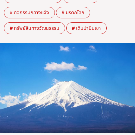
# กิจกรรมกลางแจ้ง
# มรดกโลก
# ทรัพย์สินทางวัฒนธรรม
# เดินป่าปีนเขา