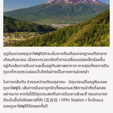
ฤดูปีนเขาของภูเขาไฟฟูจิมักจะเริ่มจากต้นเดือนกรกฎาคมถึงกลาง
เดือนกันยายน เนื่องจากเวลาเปิดทำการเปลี่ยนแปลงเล็กน้อยขึ้น
อยู่กับเส้นทางปีนเขาและขึ้นอยู่กับสภาพอากาศ หากคุณต้องการปีน
ภูเขาก็ควรตรวจสอบเว็บไซต์อย่างเป็นทางการล่วงหน้า
ในทางกลับกัน ช่วงระหว่างเดือนตุลาคม - มิถุนายนเป็นฤดูหิมะของ
ภูเขาไฟฟูจิะ เส้นทางปีนเขาถูกปิดทั้งหมดและวิธีการเข้าถึงก็ลดลง
อย่างมาก หากไม่ได้มีจุดประสงค์ในการปีนเขาแล้วละก็ คุณสามารถ
ที่จะปีนขึ้นไปยังสถานีที่ห้า (五合目 / Fifth Station / โกะโกเมะ)
ของภูเขาไฟฟูจิได้ตลอดทั้งปี