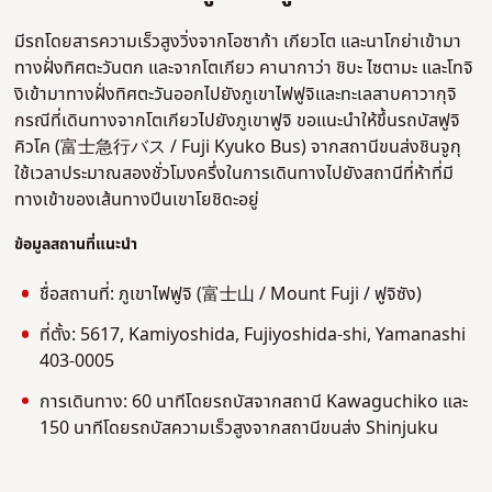
มีรถโดยสารความเร็วสูงวิ่งจากโอซาก้า เกียวโต และนาโกย่าเข้ามา
ทางฝั่งทิศตะวันตก และจากโตเกียว คานากาว่า ชิบะ ไซตามะ และโทจิ
งิเข้ามาทางฝั่งทิศตะวันออกไปยังภูเขาไฟฟูจิและทะเลสาบคาวากุจิ
กรณีที่เดินทางจากโตเกียวไปยังภูเขาฟูจิ ขอแนะนำให้ขึ้นรถบัสฟูจิ
คิวโค (富士急行バス / Fuji Kyuko Bus) จากสถานีขนส่งชินจูกุ
ใช้เวลาประมาณสองชั่วโมงครึ่งในการเดินทางไปยังสถานีที่ห้าที่มี
ทางเข้าของเส้นทางปีนเขาโยชิดะอยู่
ข้อมูลสถานที่แนะนำ
ชื่อสถานที่:
ภูเขาไฟฟูจิ (富士山 / Mount Fuji / ฟูจิซัง)
ที่ตั้ง:
5617, Kamiyoshida, Fujiyoshida-shi, Yamanashi
403-0005
การเดินทาง: 6
0 นาทีโดยรถบัสจากสถานี Kawaguchiko และ
150 นาทีโดยรถบัสความเร็วสูงจากสถานีขนส่ง Shinjuku