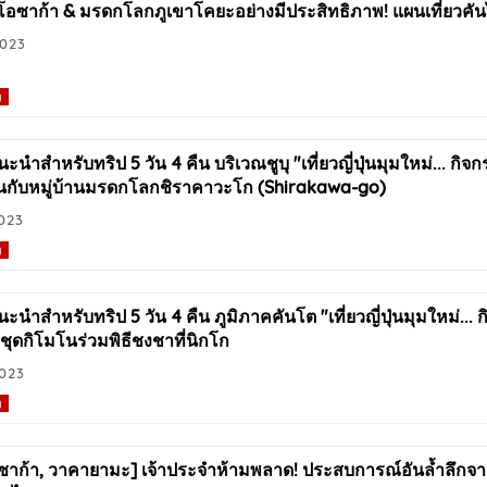
วโอซาก้า & มรดกโลกภูเขาโคยะอย่างมีประสิทธิภาพ! แผนเที่ยวคันไ
2023
ว
ะนำสำหรับทริป 5 วัน 4 คืน บริเวณชูบุ "เที่ยวญี่ปุ่นมุมใหม่... กิ
ินกับหมู่บ้านมรดกโลกชิราคาวะโก (Shirakawa-go)
023
ว
ะนำสำหรับทริป 5 วัน 4 คืน ภูมิภาคคันโต "เที่ยวญี่ปุ่นมุมใหม่...
ชุดกิโมโนร่วมพิธีชงชาที่นิกโก
2023
ว
 โอซาก้า, วาคายามะ] เจ้าประจำห้ามพลาด! ประสบการณ์อันล้ำลึกจ