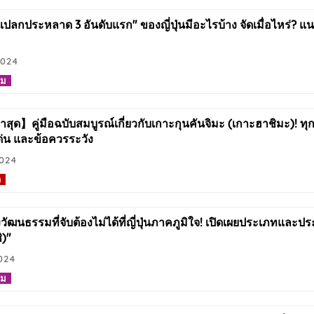
ปลกประหลาด 3 อันดับแรก" ของญี่ปุ่นมีอะไรบ้าง จัดเมื่อไหร่? แ
2024
รม
สุด】คู่มือฉบับสมบูรณ์เกี่ยวกับเกาะกุนคันจิมะ (เกาะฮาชิมะ)! ทุกสิ่ง
ด่น และข้อควรระวัง
2024
ว
ัฒนธรรมที่จับต้องไม่ได้ที่ญี่ปุ่นภาคภูมิใจ! เปิดเผยประเภทและ
ิ)"
024
รม