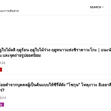
SEARCH
ีและการเดินทาง!
ใบไม้ผลิ ฤดูร้อน ฤดูใบไม้ร่วง ฤดูหนาวแห่งชิราคาวะโกะ｜แนะนำทิว
ิน และจุดถ่ายรูปยอดนิยม
026
ว
้อยคำจากบุคคลผู้เป็นต้นแบบให้ซีรี่ส์ดัง "โชกุน" โทคุงาวะ อิเอยาสึ
ร่?
2024
รม