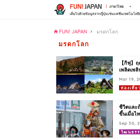
FUN!
JAPAN
ภาษาไทย
เต็มไปด้วยข้อมูลจากญี่ปุ่นเช่นแฟชั่นเทคโนโลย
FUN! JAPAN
มรดกโลก
มรดกโลก
【กิฟุ】ฤดู
เพลิดเพล
Mar 19, 2
ท่องเที่ย
ชีวิตและถ
ขึ้นเมื่อไห
Sep 30, 
วัฒนธร