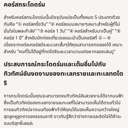
คอร์สกระโดดร่ม
สำหรับคอร์สกระโดดร่มนั้นปัจจุบันแบ่งเป็นทั้งหมด 5 ประเภทด้วย
กันคือ “① คอร์สครึ่งวัน” “② คอร์สแบบสบายๆเหมาะสำหรับผู้ที่ไม่
มั่นใจในพละกำลัง” “③ คอร์ส 1 วัน” “④ คอร์สสำหรับมาเป็นคู่” “⑤
คอร์ส 1 ปี” สำหรับนักท่องเที่ยวขอแนะนำเป็นคอร์สที่ ①～④
เนื่องจากแต่ละคอร์สมีระยะเวลาสั้นๆให้คุณสามารถทดลองได้ เหมาะ
สำหรับ “คนที่ไม่ได้อยู่ที่ทตโตริระยะเวลานานแต่อยากลองเล่นดู”
ประสบการณ์กระโดดร่มและเต็มอิ่มไปกับ
ทิวทัศน์อันงดงามของทะเลทรายและทะเลทตโต
ริ
การกระโดดร่มนั้นคุณจะสามารถชมทิวทัศน์อันสวยงามได้จากบนฟ้า
ซึ่งเป็นทิวทัศน์ของทะเลทรายและทะเลที่ไม่สามารถเห็นได้ตามทั่วไป
การชมทิวทัศน์จากบนท้องฟ้าทำให้คุณได้มองเห็นความกว้างใหญ่
สุดลูกหูลูกตาของธรรมชาติ ราวกับรู้สึกว่าร่างกายและจิตใจได้ชำระ
จนบริสุทธิ์เลยล่ะ