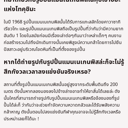
แห่งโทคุชิมะ
ในปี 1968 รูปปั้นแมนเนเกนพิสนั้นได้รับการแกะสลักโดยคาวาซากิ
เรียวโกะ และรูปปั้นแมนเนเกนพิสถือเป็นรูปปั้นที่ว่ากันว่ามีความยาก
อันดับ 1 โดยในสมัยก่อนมีเรื่องเล่าต่อๆกันมาว่าเหล่าเด็กๆ คนงาน
ก่อสร้างรวมไปถึงนักเดินทางนั้นเคยพิสูจน์ความกล้าโดยการไปยืน
ปัสสาวะอยู่บริเวณโขดหินที่เป็นที่ตั้งของรูปปั้น
หากได้ถ่ายรูปกับรูปปั้นแมนเนเกนพิสล่ะก็จะไม่รู้
สึกกังวลเวลาลงแข่งขันจริงเหรอ?
สถานที่ตั้งรูปปั้นแมนเนเกนพิสนั้นอยู่สูงจากระดับพื้นดินถึง 200
เมตร ดังนั้นหากลองมองลงไปข้างล่างอาจทำให้ขาสั่นได้เลยล่ะ ดัง
นั้นใครที่สามารถถ่ายรูปกับรูปปั้นแมนเนเกนพิสหรือจ้องมองที่รูป
ปั้นได้ล่ะก็ ว่ากันว่าจะช่วยกำจัดความหวาดกลัวและได้รับพลังความ
กล้าหาญ ดังนั้นตอนไปลงแข่งขันกีฬาคุณอาจจะไม่รู้สึกกังเวลหรือ
ประหม่าเลยก็ได้นะ！