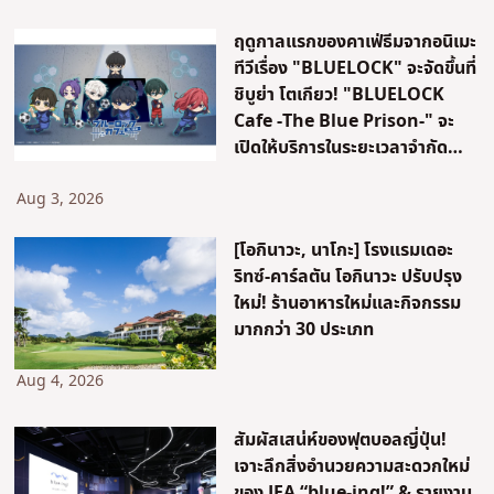
ฤดูกาลแรกของคาเฟ่ธีมจากอนิเมะ
ทีวีเรื่อง "BLUELOCK" จะจัดขึ้นที่
ชิบูย่า โตเกียว! "BLUELOCK
Cafe -The Blue Prison-" จะ
เปิดให้บริการในระยะเวลาจำกัด
เท่านั้น!
Aug 3, 2026
[โอกินาวะ, นาโกะ] โรงแรมเดอะ
ริทซ์-คาร์ลตัน โอกินาวะ ปรับปรุง
ใหม่! ร้านอาหารใหม่และกิจกรรม
มากกว่า 30 ประเภท
Aug 4, 2026
สัมผัสเสน่ห์ของฟุตบอลญี่ปุ่น!
เจาะลึกสิ่งอำนวยความสะดวกใหม่
ของ JFA “blue-ing!” & รายงาน