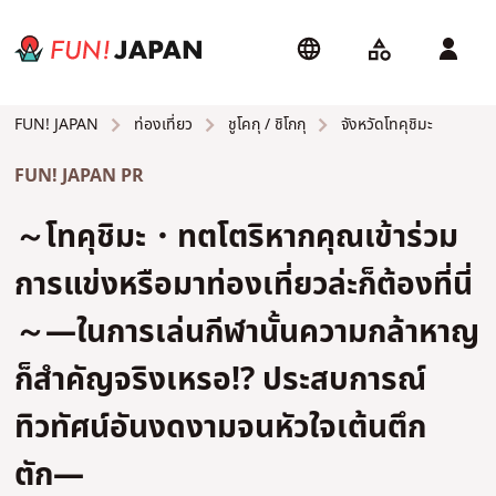
ท่องเที่ยว
ชูโคกุ / ชิโกกุ
จังหวัดโทคุชิมะ
FUN! JAPAN
FUN! JAPAN PR
～โทคุชิมะ・ทตโตริหากคุณเข้าร่วม
การแข่งหรือมาท่องเที่ยวล่ะก็ต้องที่นี่
～―ในการเล่นกีฬานั้นความกล้าหาญ
ก็สำคัญจริงเหรอ!? ประสบการณ์
ทิวทัศน์อันงดงามจนหัวใจเต้นตึก
ตัก―