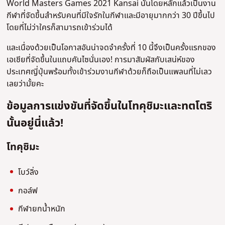
World Masters Games 2021 Kansai นั้นโดยหลักแล้วเป็นงาน
กีฬาที่จัดขึ้นสำหรับคนที่มีใจรักในกีฬาและมีอายุมากกว่า 30 ปีขึ้นไป
โดยที่ไม่ว่าใครก็สามารถเข้าร่วมได้
และเนื่องด้วยเป็นโอกาสอันน่าจดจำครั้งที่ 10 นี้จึงเป็นครั้งแรกของ
เอเชียที่จัดขึ้นในแถบคันไซนั่นเอง! การมาสัมผัสกับเสน่ห์ของ
ประเทศญี่ปุ่นพร้อมทั้งเข้าร่วมงานกีฬาด้วยก็ถือเป็นแพลนที่ไม่เลว
เลยว่ามั้ยคะ
ข้อมูลการแข่งขันที่จัดขึ้นในโทคุชิมะและทตโตริ
นั้นอยู่นี่แล้ว!
โทคุชิมะ
โบว์ลิ่ง
กอล์ฟ
กีฬายกน้ำหนัก