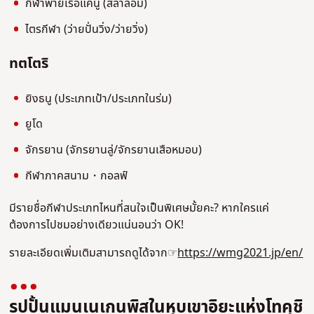
กีฬาพายเรือแคนู (สลาลอม)
ไตรกีฬา (ว่ายปั่นวิ่ง/ว่ายวิ่ง)
ทตโตริ
ยิงธนู (ประเภทเป้า/ประเภทในร่ม)
ยูโด
จักรยาน (จักรยานลู่/จักรยานเสือหมอบ)
กีฬาภาคสนาม・กอลฟ์
มีรายชื่อกีฬาประเภทไหนที่สนใจเป็นพิเศษมั้ยคะ? หากใครแค่
ต้องการไปชมอย่างเดียวแน่นอนว่า OK!
รายละเอียดเพิ่มเติมสามารถดูได้จาก☞
https://wmg2021.jp/en/
รูปปั้นแมนเนเกนพิสในหุบเขาอิยะแห่งโทคุชิ