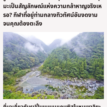
มะเป็นสัญลักษณ์แห่งความกล้าหาญจริงเห
รอ? กีฬาที่อยู่ท่ามกลางทิวทัศน์อันงดงาม
จนคุณต้องตะลึง
ที่มาเกี่ยวกับรูปปั้นแมนเนเกนพิสในหุบเขาอิยะ