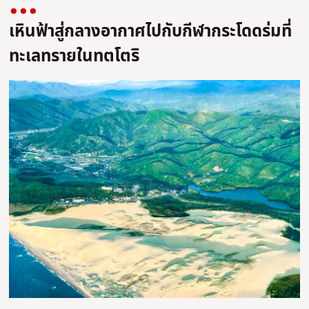
เหินฟ้าสู่กลางอากาศไปกับกีฬากระโดดร่มที่
ทะเลทรายในทตโตริ