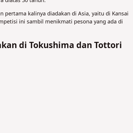
ia diatas 30 tahun.
 pertama kalinya diadakan di Asia, yaitu di Kansai
TIDAK
TIDAK
mpetisi ini sambil menikmati pesona yang ada di
kan di Tokushima dan Tottori