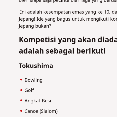
oleh siapa saja pecinta olahraga yang berus
Ini adalah kesempatan emas yang ke 10, dan
Jepang! Ide yang bagus untuk mengikuti ko
Jepang bukan?
Kompetisi yang akan diada
adalah sebagai berikut!
Tokushima
Bowling
Golf
Angkat Besi
Canoe (Slalom)