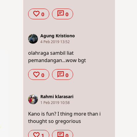
0
0
Agung Kristiono
4 Peb 2019 13:52
olahraga sambil liat
pemandangan...wow bgt
0
0
Rahmi klarasari
1 Peb 2019 10:58
Kano is fun? I thing more than i
thought so gregorious
1
0