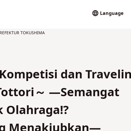
Language
REFEKTUR TOKUSHIMA
Kompetisi dan Traveli
 Tottori～ ―Semangat
k Olahraga!?
g Menakjubkan―