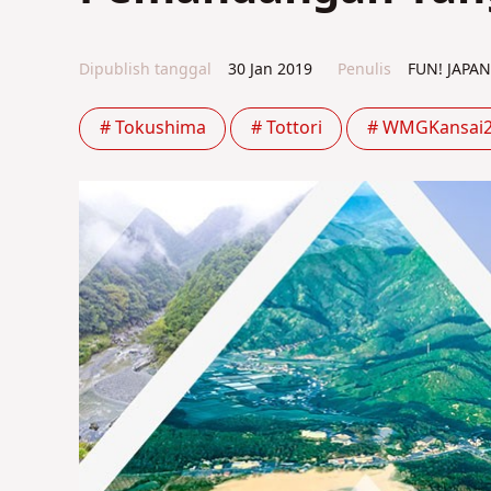
Dipublish tanggal
30 Jan 2019
Penulis
FUN! JAPA
# Tokushima
# Tottori
# WMGKansai