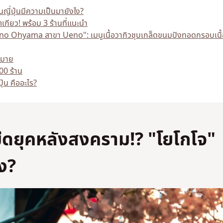
ี่ปุ่นมีความเป็นมายังไง?
เกียว! พร้อม 3 ร้านที่แนะนำ
 no Ohyama สาขา Ueno": เมนูเนื้อวากิวชุบเกล็ดขนมปังทอดกรอบเนื้
ากมาย
100 ร้าน
ุ่น คืออะไร?
ดยุคหลังสงคราม!? "โยโกโจ"
ไง?