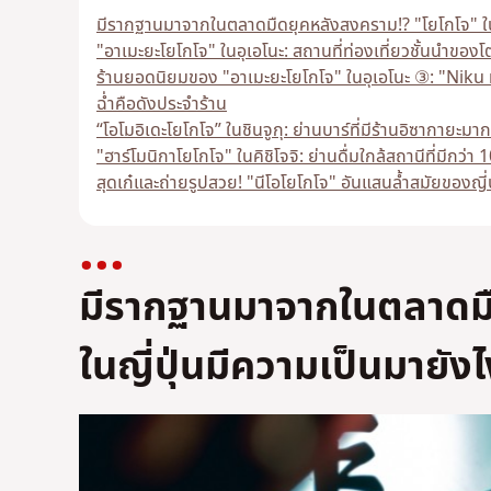
มีรากฐานมาจากในตลาดมืดยุคหลังสงคราม!? "โยโกโจ" ในญ
"อาเมะยะโยโกโจ" ในอุเอโนะ: สถานที่ท่องเที่ยวชั้นนำของโต
ร้านยอดนิยมของ "อาเมะยะโยโกโจ" ในอุเอโนะ ③: "Niku
ฉ่ำคือดังประจำร้าน
“โอโมอิเดะโยโกโจ” ในชินจูกุ: ย่านบาร์ที่มีร้านอิซากายะม
"ฮาร์โมนิกาโยโกโจ" ในคิชิโจจิ: ย่านดื่มใกล้สถานีที่มีกว่า 
สุดเก๋และถ่ายรูปสวย! "นีโอโยโกโจ" อันแสนล้ำสมัยของญี่ป
มีรากฐานมาจากในตลาดมื
ในญี่ปุ่นมีความเป็นมายัง