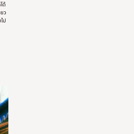
ได้
่ยว
ยไป