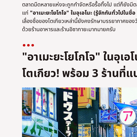
ตลาดมืดหลายแห่งจะถูกกำจัดหรือรื้อทิ้งไป แต่ก็ยังมีตล
แก่
"อาเมะยะโยโกโจ" ในอุเอโนะ (รู้จักกันทั่วไปในชื่
เลื่องชื่อของโตเกียวเหล่านี้ยังคงรักษาบรรยากาศของว
ด้วยร้านอาหารและร้านอิซากายะมากมายครับ
"อาเมะยะโยโกโจ" ในอุเอโน
โตเกียว! พร้อม 3 ร้านที่