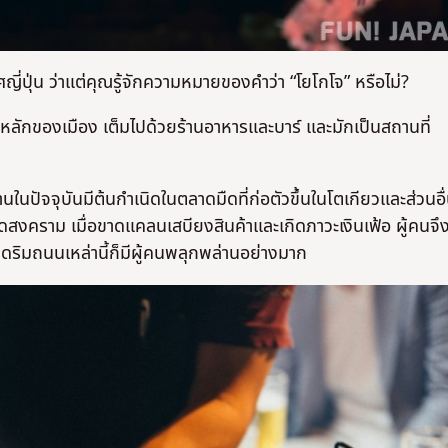
ไม่ใช่
ไม่ใช่
เทศญี่ปุ่น ว่าแต่คุณรู้จักความหมายของคำว่า “โยโกโจ” หรือไม่?
กของเมือง เต็มไปด้วยร้านอาหารและบาร์ และมักเป็นสถานที่
นปัจจุบันมีต้นกำเนิดในตลาดมืดที่ก่อตัวขึ้นในโตเกียวและส่วนอื
ุดสงคราม เมื่อขาดแคลนเสบียงสินค้าและเกิดภาวะเงินเฟ้อ ผู้คนจึง
ดริมถนนเหล่านี้ก็มีผู้คนพลุกพล่านอย่างมาก