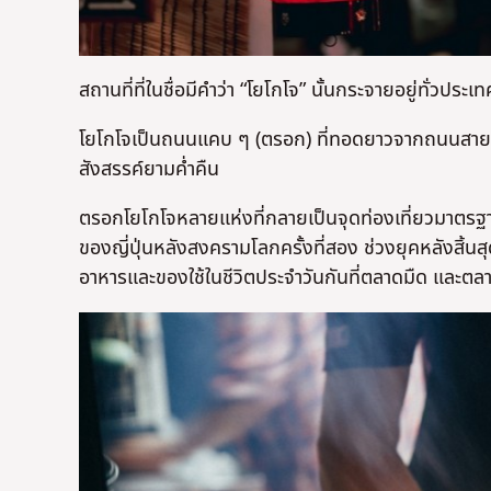
สถานที่ที่ในชื่อมีคำว่า “โยโกโจ” นั้นกระจายอยู่ทั่วประ
โยโกโจเป็นถนนแคบ ๆ (ตรอก) ที่ทอดยาวจากถนนสายหลั
สังสรรค์ยามค่ำคืน
ตรอกโยโกโจหลายแห่งที่กลายเป็นจุดท่องเที่ยวมาตรฐานใ
ของญี่ปุ่นหลังสงครามโลกครั้งที่สอง ช่วงยุคหลังสิ้นส
อาหารและของใช้ในชีวิตประจำวันกันที่ตลาดมืด และตลา