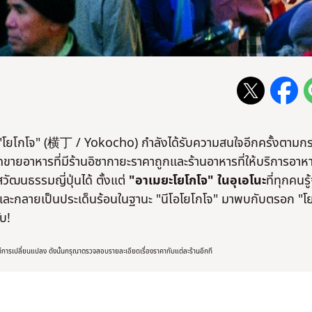
น "โยโกโจ" (横丁 / Yokocho) กำลังได้รับความสนใจอีกครั้งตามก
็นจุดขายอาหารที่มีร้านอิซากายะราคาถูกและร้านอาหารที่ให้บริการอาห
สวัฒนธรรมญี่ปุ่นได้ ตั้งแต่
"อาเมยะโยโกโจ" ในอุเอโนะ
ที่ทุกคนรู
2 และกลายเป็นประเด็นร้อนในฐานะ "นีโอโยโกโจ" มาพบกับตรอก "โ
ับ!
ารเปลี่ยนแปลง ดังนั้นกรุณาตรวจสอบรายละเอียดเรื่องราคากับแต่ละร้านอีกที