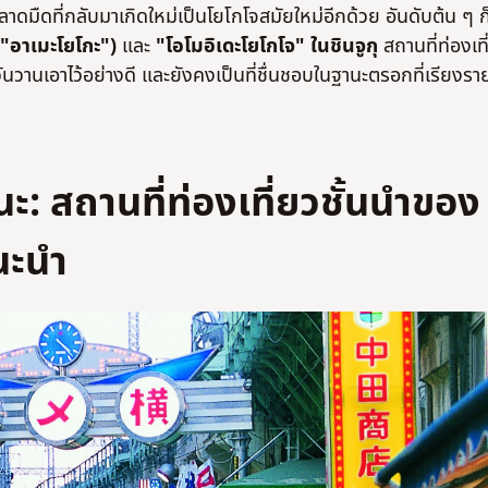
าดมืดที่กลับมาเกิดใหม่เป็นโยโกโจสมัยใหม่อีกด้วย อันดับต้น ๆ ก็
อ "อาเมะโยโกะ")
และ
"โอโมอิเดะโยโกโจ" ในชินจูกุ
สถานที่ท่องเที
ันวานเอาไว้อย่างดี และยังคงเป็นที่ชื่นชอบในฐานะตรอกที่เรียงรา
ะ: สถานที่ท่องเที่ยวชั้นนำของ
แนะนำ