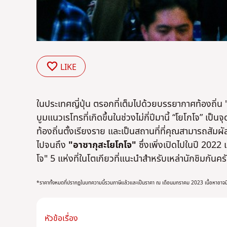
LIKE
ในประเทศญี่ปุ่น ตรอกที่เต็มไปด้วยบรรยากาศท้องถิ่
บูมแนวเรโทรที่เกิดขึ้นในช่วงไม่กี่ปีมานี้ “โยโกโจ” เป
ท้องถิ่นตั้งเรียงราย และเป็นสถานที่ที่คุณสามารถสัมผั
ไปจนถึง
"อาซากุสะโยโกโจ"
ซึ่งเพิ่งเปิดไปในปี 202
โจ" 5 แห่งที่ในโตเกียวที่แนะนำสำหรับเหล่านักชิมกันคร
*ราคาทั้งหมดที่ปรากฏในบทความนี้รวมภาษีแล้วและเป็นราคา ณ เดือนมกราคม 2023 เนื้อหาอาจมีก
หัวข้อเรื่อง