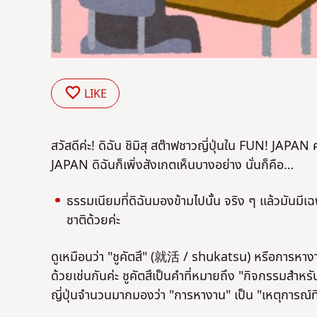
LIKE
สวัสดีค่ะ! ดิฉัน ชิมิสุ สต๊าฟชาวญี่ปุ่นใน FUN! JAP
JAPAN ดิฉันก็เพิ่งสังเกตเห็นบางอย่าง นั่นก็คือ…
ธรรมเนียมที่ดิฉันมองข้ามไปนั้น จริง ๆ แล้วมันมีเ
ชาติด้วยค่ะ
ดูเหมือนว่า "ชูคัตสึ" (就活 / shukatsu) หรือการหางานท
ด้วยเช่นกันค่ะ ชูคัตสึเป็นคำที่หมายถึง "กิจกรรมสำ
ญี่ปุ่นจำนวนมากมองว่า "การหางาน" เป็น "เหตุการณ์ที่สำ