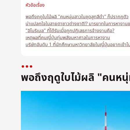
หัวข้อเรื่อง
พอถึงฤดูใบไม้ผลิ "คนหนุ่มสาวในชุดสูทสีดำ" ก็ปรากฏตัว
น่าแปลกใจในสายตาชาวต่างชาติ!? มารยาทในการหางานขอ
"อิโนริเมล" ที่ได้รับเมื่อถูกปฏิเสธการจ้างงานคือ?
เหตุผลที่คนญี่ปุ่นทุ่มพลังมหาศาลในการหางาน
บริษัทอันดับ 1 ที่นักศึกษามหาวิทยาลัยในญี่ปุ่นอยากเข้า
พอถึงฤดูใบไม้ผลิ "คนหนุ