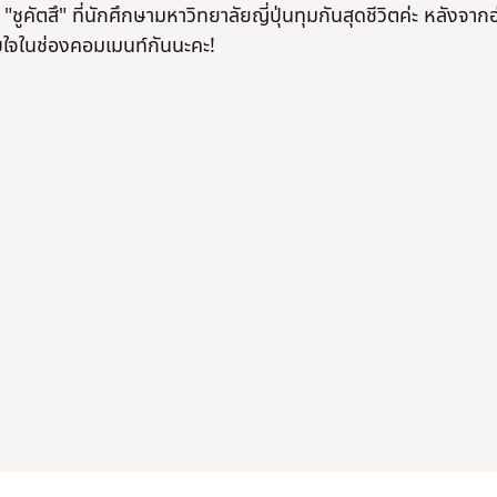
คัตสึ" ที่นักศึกษามหาวิทยาลัยญี่ปุ่นทุมกันสุดชีวิตค่ะ หลังจากอ
บใจในช่องคอมเมนท์กันนะคะ!