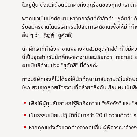
ในญี่ปุ่น ตั้งแต่เดือนมีนาคมถึงฤดูร้อนของทุกปี เร
พวกเขาเป็นนักศึกษามหาวิทยาลัยที่กำลังทำ "ชูคัตสึ" 
รับสมัครงานในบริษัทหรือไปสัมภาษณ์งานเพื่อให้มีที่
สั้น ๆ ว่า "就活" ชูคัตสึ)
นักศึกษาที่กำลังหางานหลายคนสวมชุดสูทสีดำที่ไม่มี
นี้เป็นชุดสำหรับนักศึกษาหางานและเรียกว่า "recruit 
ผมเป็นสีดำในช่วง "ชูคัตสึ" นี้ด้วยค่ะ
ทางบริษัทเองก็ไม่ได้ขอให้นักศึกษามาสัมภาษณ์ในลักษณ
ใหญ่สวมชุดสูทสมัครงานที่คล้ายคลึงกัน ย้อมผมเป็นสี
เพื่อให้ผู้คุมสัมภาษณ์รู้สึกถึงความ "จริงจัง" และ 
เป็นธรรมเนียมปฏิบัติที่มีมากว่า 20 ปี ความคิดว
หากคุณแต่งตัวแตกต่างจากคนอื่น ผู้พิจารณาจ้า