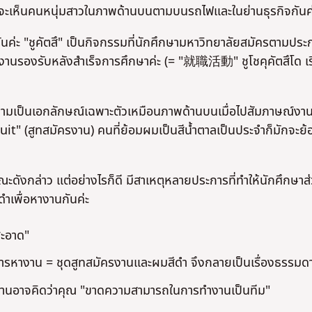
ามักจะเห็นคนหนุ่มสาวในภาพด้านบนตามบนรถไฟและในย่านธุรกิจกันค
กันค่ะ "ชูคัตสึ" เป็นกิจกรรมที่นักศึกษามหาวิทยาลัยสมัครตามประ
ทำงานรองรับหลังสำเร็จการศึกษาค่ะ (= "就職活動" ชูโชคุคัตสึโด เ
ความเป็นเอกลักษณ์เฉพาะตัวเหมือนภาพด้านบนเมื่อไปสัมภาษณ์งาน
suit" (สูทสมัครงาน) คนที่ย้อมผมเป็นสีน้ำตาลเป็นประจำก็มักจะย้
ะดังกล่าว แต่อย่างไรก็ดี มีสาเหตุหลายประการที่ทำให้นักศึกษาส
ดำเพื่อหางานกันค่ะ
"สะอาด"
่า การหางาน = ชุดสูทสมัครงานและผมสีดำ จึงกลายเป็นเรื่องธรรมด
งงานอาจคิดว่าคุณ "ขาดความสามารถในการทำงานเป็นทีม"