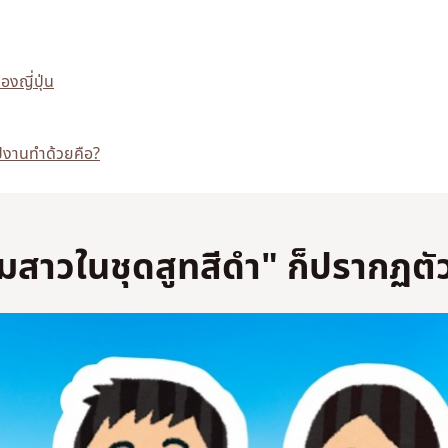
งญี่ปุ่น
ไปงานทำด้วยคือ?
่มสาวในชุดสูทสีดำ" ก็ปรากฏตั