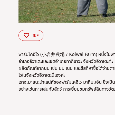
LIKE
ฟาร์มโคอิไว (
小岩井農場 / Koiwai Farm
) หนึ่งในฟา
อำเภออิวาเตะและเขตอำเภอทากิซาวะ จังหวัดอิวาเตะค่ะ
ผลิตภัณฑ์จากนม เช่น นม เนย และชีสที่หาซื้อได้ง่ายตามซู
ไวในจังหวัดอิวาเตะนี่เองค่ะ
เราจะมาแนะนำเสน่ห์ของฟาร์มโคอิไว มากิบะเอ็น ซึ่งเป็
อย่างเช่นการเล่นกับสัตว์ การเยี่ยมชมทรัพย์สินทางวั