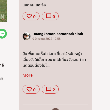
แลดูคนเยอะจัง
0
0
Duangkamon Kamonsakpitak
9 มิถุนายน 2022 12:58
อุ๊ย พึ่งเคยเห็นไซโลค่ะ ที่เอาไว้หมักหญ้า
เลี้ยงวัวใช่มั้ยคะ อยากไปเที่ยวจังเลยค่าาา
คอิ
เเต่ตอนนี้ยังไปไ...
More
าย
0
2