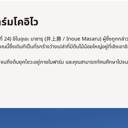
ร์มโคอิไว
จิที่ 24) อิโนอุเอะ มาซารุ (井上勝 / Inoue Masaru) ผู้ซึ่งถูกกล่า
นี้ซึ่งเดิมทีเป็นที่รกร้างว่างเปล่าที่มีต้นไม้น้อยใหญ่อยู่ที่เชิงเขาอ
ยเมจิจนถึงต้นยุคโชวะอยู่ภายในฟาร์ม และคุณสามารถทัศนศึกษาไปจน