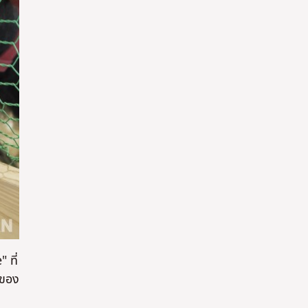
 ที่
นของ