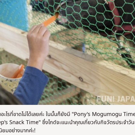
ป็นอะไรที่ขาดไม่ได้เลยค่ะ ในนั้นก็ยังมี "Pony's Mogumogu Time"
's Snack Time" ซึ่งไกด์จะแนะนำคุณเกี่ยวกับกิจวัตรประจำวั
่นิยมอย่างมากค่ะ!