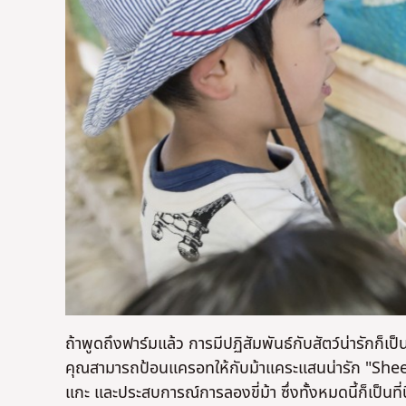
ถ้าพูดถึงฟาร์มแล้ว การมีปฏิสัมพันธ์กับสัตว์น่ารักก็เ
คุณสามารถป้อนแครอทให้กับม้าแคระแสนน่ารัก "Sheep
แกะ และประสบการณ์การลองขี่ม้า ซึ่งทั้งหมดนี้ก็เป็นที