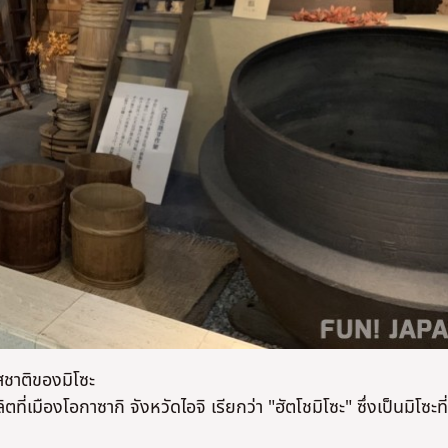
รสชาติของมิโซะ
ี่เมืองโอกาซากิ จังหวัดไอจิ เรียกว่า "ฮัตโชมิโซะ" ซึ่งเป็นมิโซะที