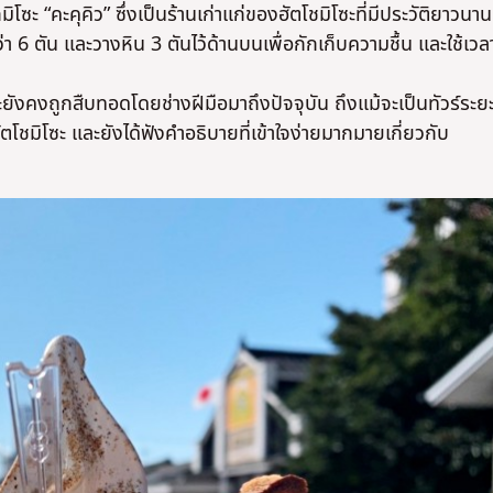
ิโซะ “คะคุคิว” ซึ่งเป็นร้านเก่าแก่ของฮัตโชมิโซะที่มีประวัติยาวนาน
่า 6 ตัน และวางหิน 3 ตันไว้ด้านบนเพื่อกักเก็บความชื้น และใช้เวล
โดะยังคงถูกสืบทอดโดยช่างฝีมือมาถึงปัจจุบัน ถึงแม้จะเป็นทัวร์ระย
ตโชมิโซะ และยังได้ฟังคำอธิบายที่เข้าใจง่ายมากมายเกี่ยวกับ