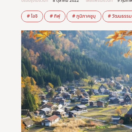
ปรับปรุงเมื่อวันที่
8 ตุลาคม 2022
เผยแพร่เมื่อวันที่
9 กุมภาพ
# ไอจิ
# กิฟุ
# ภูมิภาคชูบุ
# วัฒนธรรมญ