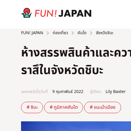
ท่องเที่ยว
คันโต
จังหวัดชิบะ
FUN! JAPAN
ห้างสรรพสินค้าและคว
ราสึในจังหวัดชิบะ
เผยแพร่เมื่อวันที่
9 กุมภาพันธ์ 2022
ผู้เขียน
Lily Baxter
# ชิบะ
# ภูมิภาคคันโต
# แนะนำเมือง