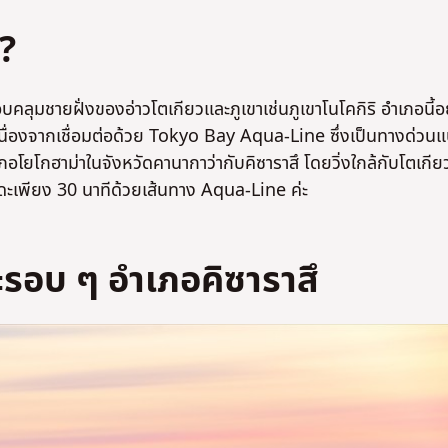
?
ลุมชายฝั่งของอ่าวโตเกียวและภูเขาเช่นภูเขาโนโคกิริ อำเภอนี้อย
ื่องจากเชื่อมต่อด้วย Tokyo Bay Aqua-Line ซึ่งเป็นทางด่วน
ภอโยโกฮาม่าในจังหวัดคานากาว่ากับคิซาราสึ โดยวิ่งใกล้กับโตเกีย
ดะเพียง 30 นาทีด้วยเส้นทาง Aqua-Line ค่ะ
รอบ ๆ อำเภอคิซาราสึ