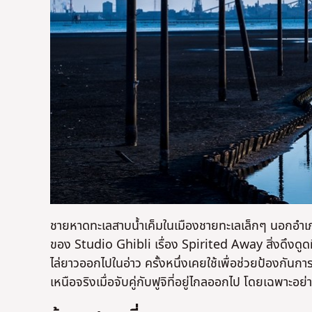
ชายหาดทะเลสาบน้ำเค็มในเมืองชายทะเลเล็กๆ นอกอำเ
ของ Studio Ghibli เรื่อง Spirited Away สิ่งดึงดูดที่แ
ไล่ยาวออกไปในอ่าว ครั้งหนึ่งเคยใช้เพื่อช่วยป้องกันก
เหนือจริงเมื่อจับคู่กับฟูจิที่อยู่ไกลออกไป โดยเฉพาะอ