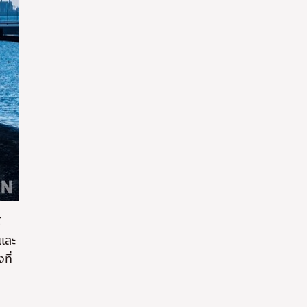
์
ำและ
ที่