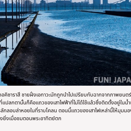
ภอคิซาราสึ ชายฝั่งเอกาวะมักถูกนำไปเปรียบกับฉากจากภาพยนตร
ปลกตานั้นก็คือแถวของเสาไฟฟ้าที่ไม่ได้ใช้แล้วซึ่งติดตั้งอยู่ในน้
ารลักลอบล่าหอยในที่ราบโคลน ตอนนี้แถวของเสาไฟเหล่านี้ให้มุมมอง
ย่างยิ่งเมื่อชมตอนพระอาทิตย์ตก