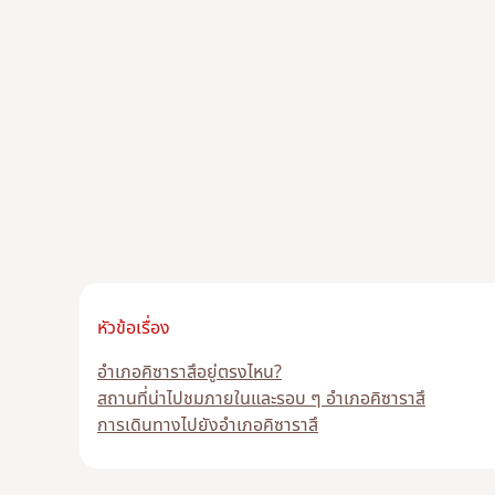
หัวข้อเรื่อง
อำเภอคิซาราสึอยู่ตรงไหน?
สถานที่น่าไปชมภายในและรอบ ๆ อำเภอคิซาราสึ
การเดินทางไปยังอำเภอคิซาราสึ