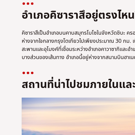
อำเภอคิซาราสึอยู่ตรงไหน
คิซาราสึเป็นอำเภอบนคาบสมุทรโบโซในจังหวัดชิบะ ครอบค
ห่างจากใจกลางกรุงโตเกียวไปเพียงประมาณ 30 กม. เน
สะพานและอุโมงค์ที่เชื่อมระหว่างอำเภอคาวาซากิและอำเ
บางส่วนของเส้นทาง อำเภอนี้อยู่ห่างจากสนามบินฮาเน
สถานที่น่าไปชมภายในและ