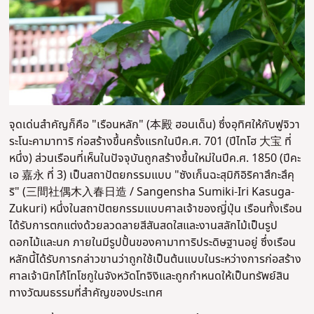
จุดเด่นสำคัญก็คือ "เรือนหลัก" (本殿 ฮอนเด็น) ซึ่งอุทิศให้กับฟูจิวา
ระโนะคามาทาริ ก่อสร้างขึ้นครั้งแรกในปีค.ศ. 701 (ปีไทโฮ 大宝 ที่
หนึ่ง) ส่วนเรือนที่เห็นในปัจจุบันถูกสร้างขึ้นใหม่ในปีค.ศ. 1850 (ปีคะ
เอ 嘉永 ที่ 3) เป็นสถาปัตยกรรมแบบ "ซังเก็นฉะสุมิกิอิริคาสึกะสึคุ
ริ" (三間社偶木入春日造 / Sangensha Sumiki-Iri Kasuga-
Zukuri) หนึ่งในสถาปัตยกรรมแบบศาลเจ้าของญี่ปุ่น เรือนทั้งเรือน
ได้รับการตกแต่งด้วยลวดลายสีสันสดใสและงานสลักไม้เป็นรูป
ดอกไม้และนก ภายในมีรูปปั้นของคามาทาริประดิษฐานอยู่ ซึ่งเรือน
หลักนี้ได้รับการกล่าวขานว่าถูกใช้เป็นต้นแบบในระหว่างการก่อสร้าง
ศาลเจ้านิกโก้โทโชกูในจังหวัดโทจิงิและถูกกำหนดให้เป็นทรัพย์สิน
ทางวัฒนธรรมที่สำคัญของประเทศ