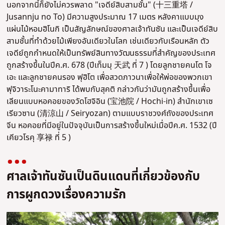
นอกจากนี้ก็ยังไม่ควรพลาด "เจดีย์สิบสามชั้น" (十三重塔 /
Jusannju no To) มีความสูงประมาณ 17 เมตร หลังคาแบบมุง
แผ่นไม้หอมฮิโนกิ เป็นสัญลักษณ์ของศาลเจ้าทันซัน และเป็นเจดีย์สิบ
สามชั้นที่ทำด้วยไม้เพียงอันเดียวในโลก เช่นเดียวกับเรือนหลัก ตัว
เจดีย์ถูกกำหนดให้เป็นทรัพย์สินทางวัฒนธรรมที่สำคัญของประเทศ
ถูกสร้างขึ้นในปีค.ศ. 678 (ปีเท็มมุ 天武 ที่ 7 ) โดยลูกชายคนโต โจ
เอะ และลูกชายคนรอง ฟุฮิโต เพื่อสวดภาวนาเพื่อให้พ่อของพวกเขา
ฟุจิวาระโนะคามาทาริ ได้พบกับสุคติ กล่าวกันว่ามันถูกสร้างขึ้นเพื่อ
เลียนแบบหอคอยของวัดโฮจิอิน (宝池院 / Hochi-in) สำนักเขาเซ
เรียวซาน (清涼山 / Seiryozan) ตามแบบราชวงศ์ถังของประเทศ
จีน หอคอยที่มีอยู่ในปัจจุบันเป็นการสร้างขึ้นใหม่เมื่อปีค.ศ. 1532 (ปี
เคียวโรคุ 享禄 ที่ 5 )
ศาลเจ้าทันซันเป็นดินแดนที่เกี่ยวข้องกับ
การผูกดวงเรื่องความรัก