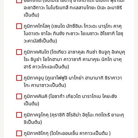
ฮอกไกโด (ซัปโปโร โอตารุ ฮาโกดาเตะ นิเซโกะ ฟุราโนะ
อะซาฮิกาวะ โนโบริเบทสึ ทะเลสาบโทยะ บิเอะ อะบาชิริ
เป็นต้น)
ภูมิภาคโทโฮคุ (เซนได มัทซึชิมะ โทวะดะ นารุโกะ คาคุ
โนดาเตะ ซาโอะ กินซัง ทะซาวะ โยเนซาวะ ฮิโรซากิ ไอซุ
วะคามัสซึเป็นต้น)
ภูมิภาคคันโต (โตเกียว อาซาคุสะ กินซ่า ชินจูกุ อิเคบุคุ
โระ ชิบูย่า โยโกฮามา คาวาซากิ คามาคุระ นิกโก มาคุ
ฮาริ คาวะโกะเอะเป็นต้น)
ภูมิภาคจูบุ (ภูเขาไฟฟูจิ นาโกย่า ฮานามากิ ชิราคาวา
โกะ คานาซาวะเป็นต้น)
ภูมิภาคคินคิ (โอซาก้า เกียวโต นาราโกเบ โคยะซัง
เป็นต้น)
ภูมิภาคจูโกคุ (คุราชิกิ ฮิโรชิม่า อิซุโมะ ทตโตะริ ยามะกุ
จิเป็นต้น)
ภูมิภาคชิโกกุ (โดโกะออนเซ็น คากาวะเป็นต้น )