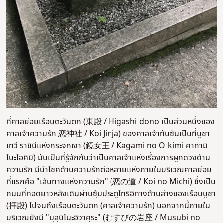
ที่ศาลย่อยเรือนตะวันตก (東殿 / Higashi-dono เป็นส่วนหนึ่งของ
ศาลเจ้าความรัก 恋神社 / Koi Jinja) ของศาลเจ้าทันซันเป็นที่บูชา
เทวี ราชินีแห่งกระจกเงา (鏡女王 / Kagami no O-kimi คากามิ
โนะโอคิมิ) มันเป็นที่รู้จักกันว่าเป็นศาลเจ้าแห่งเรื่องการผูกดวงด้าน
ความรัก มีนำโชคด้านความรักต่อหลายแห่งภายในบริเวณศาลย่อย
ที่แรกคือ "เส้นทางแห่งความรัก" (恋の道 / Koi no Michi) ซึ่งเป็น
ถนนที่ทอดยาวหลังเดินผ่านซุ้มประตูโทริอิทางด้านล่างของเรือนบูชา
(拝殿) ไปจนถึงเรือนตะวันตก (ศาลเจ้าความรัก) นอกจากนี้ภายใน
บริเวณยังมี "มุสุบิโนะอิวาคุระ" (むすびの岩座 / Musubi no