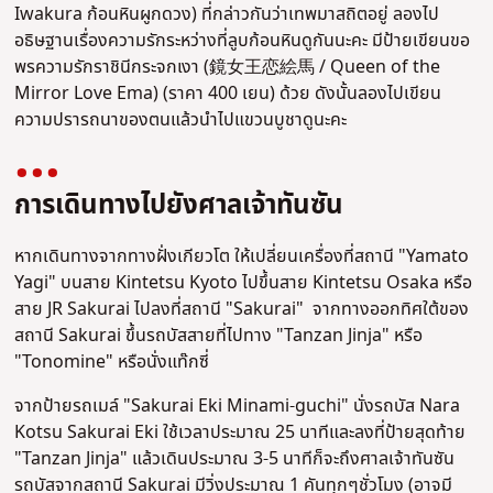
Iwakura ก้อนหินผูกดวง) ที่กล่าวกันว่าเทพมาสถิตอยู่ ลองไป
อธิษฐานเรื่องความรักระหว่างที่ลูบก้อนหินดูกันนะคะ มีป้ายเขียนขอ
พรความรักราชินีกระจกเงา (鏡女王恋絵馬 / Queen of the
Mirror Love Ema) (ราคา 400 เยน) ด้วย ดังนั้นลองไปเขียน
ความปรารถนาของตนแล้วนำไปแขวนบูชาดูนะคะ
การเดินทางไปยังศาลเจ้าทันซัน
หากเดินทางจากทางฝั่งเกียวโต ให้เปลี่ยนเครื่องที่สถานี "Yamato
Yagi" บนสาย Kintetsu Kyoto ไปขึ้นสาย Kintetsu Osaka หรือ
สาย JR Sakurai ไปลงที่สถานี "Sakurai" จากทางออกทิศใต้ของ
สถานี Sakurai ขึ้นรถบัสสายที่ไปทาง "Tanzan Jinja" หรือ
"Tonomine" หรือนั่งแท๊กซี่
จากป้ายรถเมล์ "Sakurai Eki Minami-guchi" นั่งรถบัส Nara
Kotsu Sakurai Eki ใช้เวลาประมาณ 25 นาทีและลงที่ป้ายสุดท้าย
"
Tanzan Jinja
" แล้วเดินประมาณ 3-5 นาทีก็จะถึงศาลเจ้าทันซัน
รถบัสจากสถานี Sakurai มีวิ่งประมาณ 1 คันทุกๆชั่วโมง (อาจมี