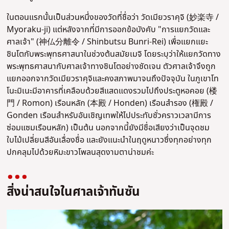
ในตอนแรกนั้นเป็นส่วนหนึ่งของวัดที่ชื่อว่า วัดเมียวราคุจิ (妙楽寺 /
Myoraku-ji) แต่หลังจากที่มีการออกข้อบังคับ "การแยกวัดและ
ศาลเจ้า" (神仏分離令 / Shinbutsu Bunri-Rei) เพื่อแยกแยะ
ชินโตกับพระพุทธศาสนาในช่วงต้นสมัยเมจิ โดยระบุว่าให้แยกวัดทาง
พระพุทธศาสนากับศาลเจ้าทางชินโตอย่างชัดเจน ตัวศาลเจ้าจึงถูก
แยกออกจากวัดเมียวราคุจิและคงสภาพมาจนถึงปัจจุบัน ในภูเขาโท
โนะมิเนะมีอาคารที่เคลือบด้วยสีแสดแดงรวมไปถึงประตูหอคอย (楼
門 / Romon) เรือนหลัก (本殿 / Honden) เรือนสำรอง (権殿 /
Gonden เรือนสำหรับอันเชิญเทพให้ไปประทับชั่วคราวเวลามีการ
ซ่อมแซมเรือนหลัก) เป็นต้น นอกจากนี้ยังมีชื่อเสียงว่าเป็นจุดชม
ใบไม้เปลี่ยนสีอันเลื่องชื่อ และยังแนะนำในฤดูหนาวซึ่งทุกอย่างทุก
ปกคลุมไปด้วยหิมะขาวโพลนสุดงามตาน่าชมค่ะ
สิ่งน่าสนใจในศาลเจ้าทันซัน