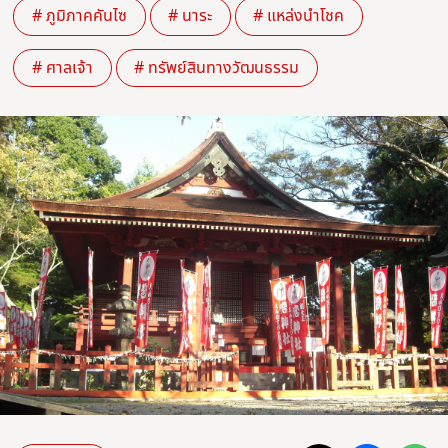
# ภูมิภาคคันไซ
# นาระ
# แหล่งนำโชค
# ศาลเจ้า
# ทรัพย์สินทางวัฒนธรรม