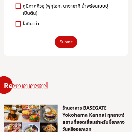
ภูมิภาคคิวชู (ฟุกุโอกะ นางาซากิ น้ำพุร้อนเบบปุ
เป็นต้น)
โอกินาว่า
Recommend
ร้านอาหาร BASEGATE
Yokohama Kannai ทุกสาขา!
สถานที่ยอดเยี่ยมสำหรับมื้อกลาง
วันหรือออกเดท