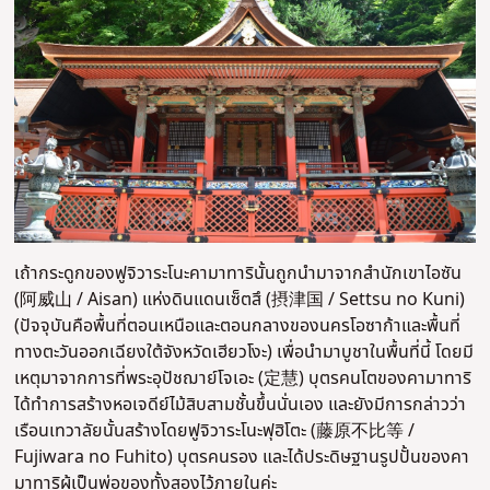
เถ้ากระดูกของฟูจิวาระโนะคามาทารินั้นถูกนำมาจากสำนักเขาไอซัน
(阿威山 / Aisan) แห่งดินแดนเซ็ตสึ (摂津国 / Settsu no Kuni)
(ปัจจุบันคือพื้นที่ตอนเหนือและตอนกลางของนครโอซาก้าและพื้นที่
ทางตะวันออกเฉียงใต้จังหวัดเฮียวโงะ) เพื่อนำมาบูชาในพื้นที่นี้ โดยมี
เหตุมาจากการที่พระอุปัชฌาย์โจเอะ (定慧) บุตรคนโตของคามาทาริ
ได้ทำการสร้างหอเจดีย์ไม้สิบสามชั้นขึ้นนั่นเอง และยังมีการกล่าวว่า
เรือนเทวาลัยนั้นสร้างโดยฟูจิวาระโนะฟุฮิโตะ (藤原不比等 /
Fujiwara no Fuhito) บุตรคนรอง และได้ประดิษฐานรูปปั้นของคา
มาทาริผู้เป็นพ่อของทั้งสองไว้ภายในค่ะ