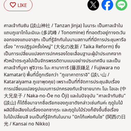
LIKE
ศาลเจ้าทันซัน (談山神社 / Tanzan Jinja) ในนาระ เป็นศาลเจ้าใน
แถบภูเขาโทโนะมิเนะ (多武峰 / Tonomine) ที่ทอดตัวอยู่ทางตะวัน
ออกของแถบอาสุกะ เป็นที่รู้จักกันในนามสถานที่ที่มีการประชุมหารือ
เรื่อง "การปฏิรูปครั้งใหญ่" (大化の改新 / Taika Reform) ซึ่ง
เป็นการเปลี่ยนแปลงการปกครองโดยเลื่อนฐานะผู้นำประเทศจาก
หัวหน้าตระกูลไปเป็นจักรพรรดิตามแบบอย่างประเทศจีน และเป็น
ศาลเจ้าที่บูชา ฟูจิวาระ โนะ คามาทาริ (藤原鎌足 / Fujiwara no
Kamatari) พื้นที่นี้ถูกเรียกว่า "ภูเขาคาตาราอิ" (談い山 /
Kataraiyama ภูเขาพุดคุย) เพราะเป็นที่ที่จัดการประชุมลับเรื่อง
การเปลี่ยนแปลงรูปแบบการปกครองกับเจ้าชายนากะ โนะ โอเอะ (中
大兄皇子 / Naka-no-Ōe no Ōji) และในปัจจุบัน "ศาลเจ้าทันซัน"
(談山) ก็ได้ชื่อมาจากชื่อเรียกของภูเขาดังกล่าวเช่นกันค่ะ ฤดูใบไม้
ผลิมีชื่อเสียงในเรื่องดอกซากุระ และฤดูใบไม้ร่วงก็ยังขึ้นชื่อเรื่อง
ใบไม้เปลี่ยนสี จนเป็นที่รู้จักกันในนาม "นิกโก้แห่งคันไซ" (関西の日
光 / Kansai no Nikko)