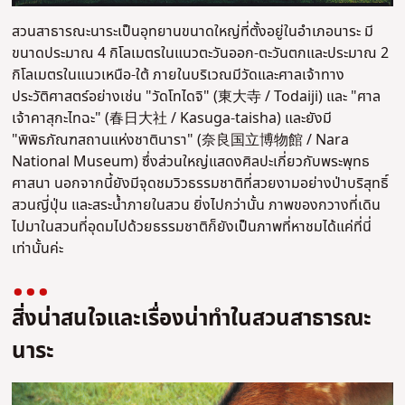
สวนสาธารณะนาระเป็นอุทยานขนาดใหญ่ที่ตั้งอยู่ในอำเภอนาระ มี
ขนาดประมาณ 4 กิโลเมตรในแนวตะวันออก-ตะวันตกและประมาณ 2
กิโลเมตรในแนวเหนือ-ใต้ ภายในบริเวณมีวัดและศาลเจ้าทาง
ประวัติศาสตร์อย่างเช่น "วัดโทไดจิ" (東大寺 / Todaiji) และ "ศาล
เจ้าคาสุกะไทฉะ" (春日大社 / Kasuga-taisha) และยังมี
"พิพิธภัณฑสถานแห่งชาตินารา" (奈良国立博物館 / Nara
National Museum) ซึ่งส่วนใหญ่แสดงศิลปะเกี่ยวกับพระพุทธ
ศาสนา นอกจากนี้ยังมีจุดชมวิวธรรมชาติที่สวยงามอย่างป่าบริสุทธิ์
สวนญี่ปุ่น และสระน้ำภายในสวน ยิ่งไปกว่านั้น ภาพของกวางที่เดิน
ไปมาในสวนที่อุดมไปด้วยธรรมชาติ
ก็ยังเป็นภาพที่หาชมได้แค่ที่นี่
เท่านั้นค่ะ
สิ่งน่าสนใจและเรื่องน่าทำในสวนสาธารณะ
นาระ