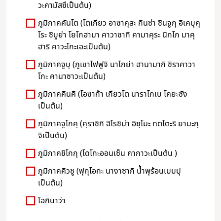
วะคามัสซึเป็นต้น)
ภูมิภาคคันโต (โตเกียว อาซาคุสะ กินซ่า ชินจูกุ อิเคบุคุ
โระ ชิบูย่า โยโกฮามา คาวาซากิ คามาคุระ นิกโก มาคุ
ฮาริ คาวะโกะเอะเป็นต้น)
ภูมิภาคจูบุ (ภูเขาไฟฟูจิ นาโกย่า ฮานามากิ ชิราคาวา
โกะ คานาซาวะเป็นต้น)
ภูมิภาคคินคิ (โอซาก้า เกียวโต นาราโกเบ โคยะซัง
เป็นต้น)
ภูมิภาคจูโกคุ (คุราชิกิ ฮิโรชิม่า อิซุโมะ ทตโตะริ ยามะกุ
จิเป็นต้น)
ภูมิภาคชิโกกุ (โดโกะออนเซ็น คากาวะเป็นต้น )
ภูมิภาคคิวชู (ฟุกุโอกะ นางาซากิ น้ำพุร้อนเบบปุ
เป็นต้น)
โอกินาว่า