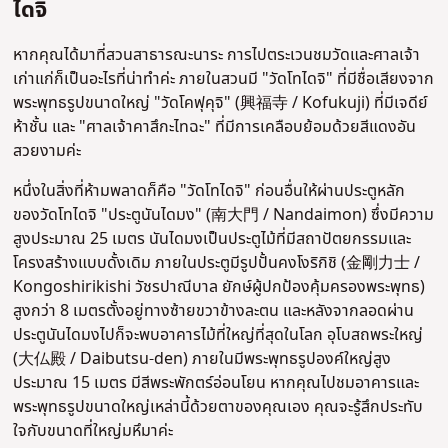
ไดจิ
หากคุณได้มาที่สวนสาธารณะนาระ การไปตระเวนชมวัดและศาลเจ้า
เก่าแก่ก็เป็นอะไรที่น่าทำค่ะ ภายในสวนมี "วัดโทไดจิ" ที่มีชื่อเสียงจาก
พระพุทธรูปขนาดใหญ่ "วัดโคฟุคุจิ" (興福寺 / Kofukuji) ที่มีเจดีย์
ห้าชั้น และ "ศาลเจ้าคาสึกะไทฉะ" ที่มีการเคลือบย้อมด้วยสีแดงอัน
สวยงามค่ะ
หนึ่งในสิ่งที่ห้ามพลาดก็คือ "วัดโทไดจิ" ก่อนอื่นให้ผ่านประตูหลัก
ของวัดโทไดจิ "ประตูนันไดมง" (南大門 / Nandaimon) ซึ่งมีความ
สูงประมาณ 25 เมตร นันไดมงเป็นประตูไม้ที่มีสถาปัตยกรรมและ
โครงสร้างแบบดั้งเดิม ภายในประตูมีรูปปั้นคงโงริกิชิ (金剛力士 /
Kongoshirikishi วัชรปาณีบาล ยักษ์ผู้ปกป้องคุ้มครองพระพุทธ)
สูงกว่า 8 เมตรตั้งอยู่ทางซ้ายขวาข้างละตน และหลังจากลอดผ่าน
ประตูนันไดมงไปก็จะพบอาคารไม้ที่ใหญ่ที่สุดในโลก อุโบสถพระใหญ่
(大仏殿 / Daibutsu-den) ภายในมีพระพุทธรูปองค์ใหญ่สูง
ประมาณ 15 เมตร มีสีพระพักตร์อ่อนโยน หากคุณไปชมอาคารและ
พระพุทธรูปขนาดใหญ่เหล่านี้ด้วยตาของคุณเอง คุณจะรู้สึกประทับ
ใจกับขนาดที่ใหญ่มหึมาค่ะ