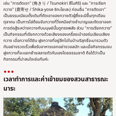
เช่น "การตัดเขา" (角きり / Tsunokiri สึโนคิริ) และ "การเรียก
กวาง" (鹿寄せ / Shika-yose ชิกะโยเสะ) ก่อนอื่น "การตัดเขา"
เป็นธรรมเนียมดั้งเดิมที่ตัดเขาของกวางตัวผู้ซึ่งจะมีขึ้นทุกเดือน
ตุลาคม เป็นการไล่ต้อนจับกวางที่วิ่งหนีอย่างชำนาญและตัดเขาออก
การต่อสู้ระหว่างกวางกับมนุษย์นั้นดูทรงพลัง ส่วน "การเรียกกวาง"
เป็นกิจกรรมที่เรียกกวางด้วยเสียงของเครื่องเป่าฮอร์นเลียนเสียง
กวาง เมื่อกวางได้ยิน ฝูงกวางที่อยู่ลึกไปในป่าบริสุทธิ์จะมารวมตัว
กันอย่างรวดเร็วเพื่อรับอาหารแจกอย่างวอลนัท และเมื่อกิจกรรมจบ
ฝูงกวางก็จะแยกย้ายสลายตัวกันเองโดยธรรมชาติ ถือได้ว่าเป็น
กิจกรรมที่น่าสนใจเช่นกันค่ะ
เวลาทำการและค่าเข้าชมของสวนสาธารณะ
นาระ