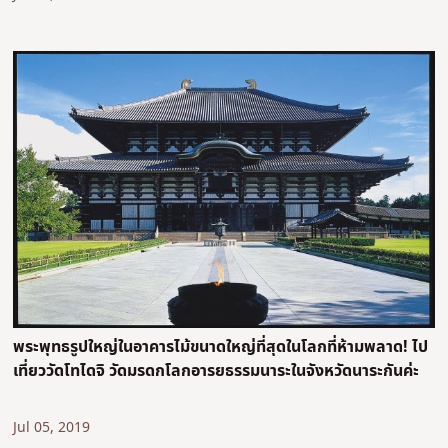
พระพุทธรูปใหญ่ในอาคารไม้ขนาดใหญ่ที่สุดในโลกที่ห้ามพลาด! ไป
เที่ยววัดโทไดจิ วัดมรดกโลกอารยธรรมนาระในจังหวัดนาระกันค่ะ
Jul 05, 2019