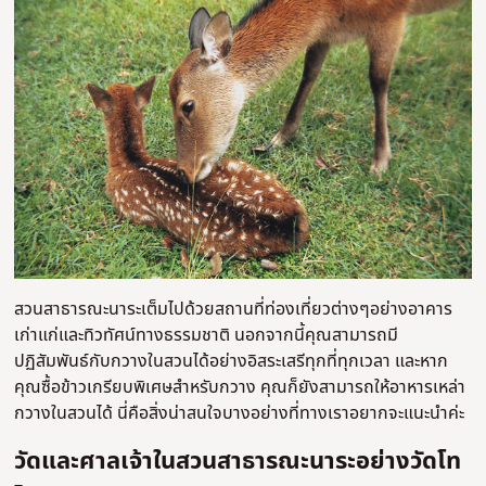
สวนสาธารณะนาระเต็มไปด้วยสถานที่ท่องเที่ยวต่างๆอย่างอาคาร
เก่าแก่และทิวทัศน์ทางธรรมชาติ นอกจากนี้คุณสามารถมี
ปฏิสัมพันธ์กับกวางในสวนได้อย่างอิสระเสรีทุกที่ทุกเวลา และหาก
คุณซื้อข้าวเกรียบพิเศษสำหรับกวาง คุณก็ยังสามารถให้อาหารเหล่า
กวางในสวนได้ นี่คือสิ่งน่าสนใจบางอย่างที่ทางเราอยากจะแนะนำค่ะ
วัดและศาลเจ้าในสวนสาธารณะนาระอย่างวัดโท