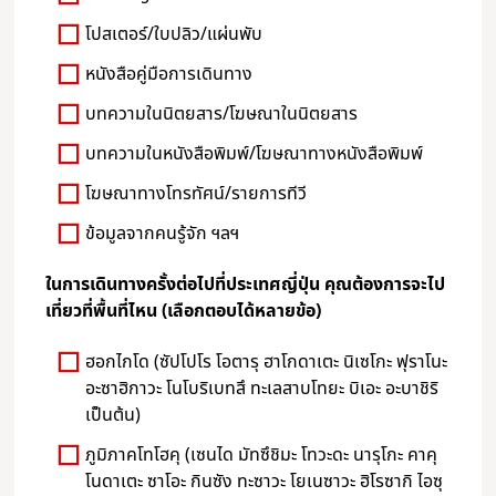
โปสเตอร์/ใบปลิว/แผ่นพับ
หนังสือคู่มือการเดินทาง
บทความในนิตยสาร/โฆษณาในนิตยสาร
บทความในหนังสือพิมพ์/โฆษณาทางหนังสือพิมพ์
โฆษณาทางโทรทัศน์/รายการทีวี
ข้อมูลจากคนรู้จัก ฯลฯ
ในการเดินทางครั้งต่อไปที่ประเทศญี่ปุ่น คุณต้องการจะไป
เที่ยวที่พื้นที่ไหน (เลือกตอบได้หลายข้อ)
ฮอกไกโด (ซัปโปโร โอตารุ ฮาโกดาเตะ นิเซโกะ ฟุราโนะ
อะซาฮิกาวะ โนโบริเบทสึ ทะเลสาบโทยะ บิเอะ อะบาชิริ
เป็นต้น)
ภูมิภาคโทโฮคุ (เซนได มัทซึชิมะ โทวะดะ นารุโกะ คาคุ
โนดาเตะ ซาโอะ กินซัง ทะซาวะ โยเนซาวะ ฮิโรซากิ ไอซุ