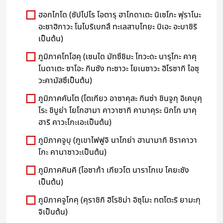
ฮอกไกโด (ซัปโปโร โอตารุ ฮาโกดาเตะ นิเซโกะ ฟุราโนะ
อะซาฮิกาวะ โนโบริเบทสึ ทะเลสาบโทยะ บิเอะ อะบาชิริ
เป็นต้น)
ภูมิภาคโทโฮคุ (เซนได มัทซึชิมะ โทวะดะ นารุโกะ คาคุ
โนดาเตะ ซาโอะ กินซัง ทะซาวะ โยเนซาวะ ฮิโรซากิ ไอซุ
วะคามัสซึเป็นต้น)
ภูมิภาคคันโต (โตเกียว อาซาคุสะ กินซ่า ชินจูกุ อิเคบุคุ
โระ ชิบูย่า โยโกฮามา คาวาซากิ คามาคุระ นิกโก มาคุ
ฮาริ คาวะโกะเอะเป็นต้น)
ภูมิภาคจูบุ (ภูเขาไฟฟูจิ นาโกย่า ฮานามากิ ชิราคาวา
โกะ คานาซาวะเป็นต้น)
ภูมิภาคคินคิ (โอซาก้า เกียวโต นาราโกเบ โคยะซัง
เป็นต้น)
ภูมิภาคจูโกคุ (คุราชิกิ ฮิโรชิม่า อิซุโมะ ทตโตะริ ยามะกุ
จิเป็นต้น)