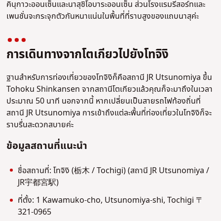
คินุกาวะออนเซ็นและนาสุชิโอบาระออนเซ็น ส่วนโรงแรมรีสอร์ทและ
เพนชั่นจะกระจุกตัวกันหนาแน่นในพื้นที่ที่ราบสูงของแถบนาสุค่ะ
การเดินทางจากโตเกียวไปยังโทจิงิ
ฐานสำหรับการท่องเที่ยวของโทจิงิก็คือสถานี JR Utsunomiya ขึ้น
Tohoku Shinkansen จากสถานีโตเกียวแล้วคุณก็จะมาถึงในเวลา
ประมาณ 50 นาที นอกจากนี้ หากเปลี่ยนเป็นสายรถไฟท้องถิ่นที่
สถานี JR Utsunomiya การเข้าถึงแต่ละพื้นที่ท่องเที่ยวในโทจิงิก็จะ
ราบรื่นสะดวกสบายค่ะ
ข้อมูลสถานที่แนะนำ
ชื่อสถานที่: โทจิงิ (栃木 / Tochigi) (สถานี JR Utsunomiya /
JR宇都宮駅)
ที่ตั้ง: 1 Kawamuko-cho, Utsunomiya-shi, Tochigi 〒
321-0965