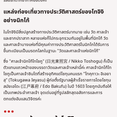
รีสอร์ทตากอากาศชื่อดังค่ะ
แหล่งท่องเที่ยวทางประวัติศาสตร์ของโทจิงิ
อย่างนิกโก้
ในโทจิงิมีสิ่งปลูกสร้างทางประวัติศาสตร์มากมาย เช่น วัด ศาลเจ้า
และซากปราสาท หลายแห่งก็ไปกระจุกรวมกันอยู่ในพื้นที่นิกโก้ วัด
และศาลเจ้าบางแห่งที่มีคุณค่าทางประวัติศาสตร์ในนิกโกได้รับการ
ขึ้นทะเบียนเป็นมรดกโลกในฐานะ "วัดและศาลเจ้าแห่งนิกโก้"
ซึ่ง "ศาลเจ้านิกโก้โทโชกู" (日光東照宮 / Nikko Toshogu) ก็เป็น
ตัวแทนแถวหน้าของบรรดาวัดและศาลเจ้าเหล่านี้ค่ะ ศาลเจ้านิกโก้โท
โชกูเป็นศาลเจ้าชินโตที่สร้างอุทิศแด่โชกุนคนแรก "โทคุกาวะ อิเอยา
สุ" (Tokugawa Ieyasu) ผู้ก่อตั้งรัฐบาลผู้สำเร็จราชการโดยโชกุน
สมัยเอโดะ (江戸幕府 / Edo Bakufu) ในปี 1603 โดยถูกนับถือให้
เป็นเทพประจำศาลเจ้า จุดเด่นอยู่ที่รูปสลักสุดอลังการและการ
ตกแต่งอันแสนวิจิตรค่ะ