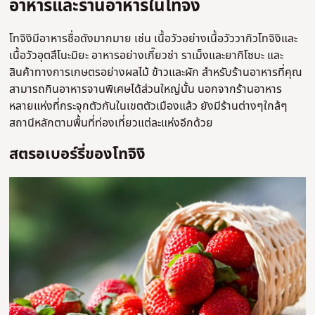
อาหารและร้านอาหารในโทจิงิ
โทจิงิมีอาหารชื่อดังมากมาย เช่น เนื้อวัวอย่างเนื้อวัววากิวโทจิงิและ
เนื้อวัวอุตสึโนะมิยะ อาหารอย่างเกี๊ยวซ่า ราเม็งและยากิโซบะ และ
สินค้าทางการเกษตรอย่างผลไม้ ข้าวและผัก สำหรับร้านอาหารที่คุณ
สามารถกินอาหารจานพิเศษได้ส่วนใหญ่นั้น นอกจากร้านอาหาร
หลายแห่งที่กระจุกตัวกันในเขตตัวเมืองแล้ว ยังมีร้านต่างๆใกล้ๆ
สถานีหลักตามพื้นที่ท่องเที่ยวแต่ละแห่งอีกด้วย
สตรอเบอร์รี่ของโทจิงิ