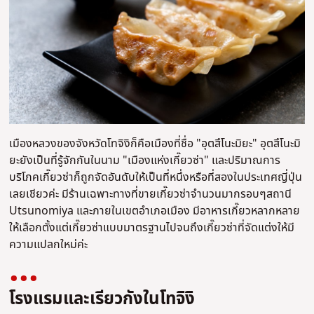
เมืองหลวงของจังหวัดโทจิงิก็คือเมืองที่ชื่อ "อุตสึโนะมิยะ" อุตสึโนะมิ
ยะยังเป็นที่รู้จักกันในนาม "เมืองแห่งเกี๊ยวซ่า" และปริมาณการ
บริโภคเกี๊ยวซ่าก็ถูกจัดอันดับให้เป็นที่หนึ่งหรือที่สองในประเทศญี่ปุ่น
เลยเชียวค่ะ มีร้านเฉพาะทางที่ขายเกี๊ยวซ่าจำนวนมากรอบๆสถานี
Utsunomiya และภายในเขตอำเภอเมือง มีอาหารเกี๊ยวหลากหลาย
ให้เลือกตั้งแต่เกี๊ยวซ่าแบบมาตรฐานไปจนถึงเกี๊ยวซ่าที่จัดแต่งให้มี
ความแปลกใหม่ค่ะ
โรงแรมและเรียวกังในโทจิงิ