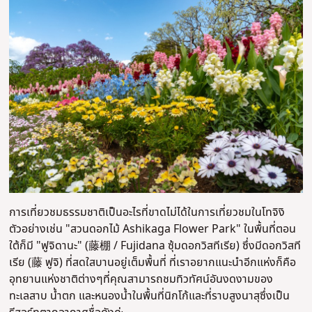
การเที่ยวชมธรรมชาติเป็นอะไรที่ขาดไม่ได้ในการเที่ยวชมในโทจิงิ
ตัวอย่างเช่น "สวนดอกไม้ Ashikaga Flower Park" ในพื้นที่ตอน
ใต้ก็มี "ฟูจิดานะ" (藤棚 / Fujidana ซุ้มดอกวิสทีเรีย) ซึ่งมีดอกวิสที
เรีย (藤 ฟูจิ) ที่สดใสบานอยู่เต็มพื้นที่ ที่เราอยากแนะนำอีกแห่งก็คือ
อุทยานแห่งชาติต่างๆที่คุณสามารถชมทิวทัศน์อันงดงามของ
ทะเลสาบ น้ำตก และหนองน้ำในพื้นที่นิกโก้และที่ราบสูงนาสุซึ่งเป็น