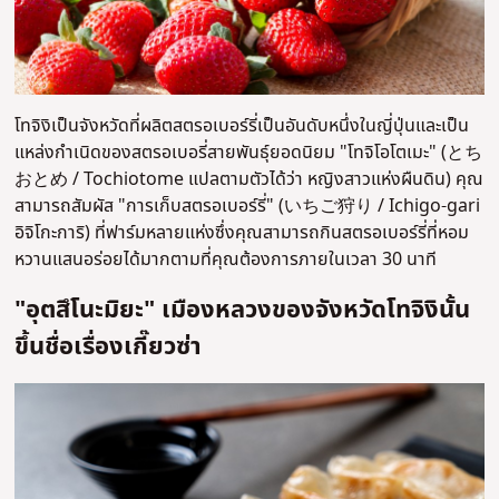
โทจิงิเป็นจังหวัดที่ผลิตสตรอเบอร์รี่เป็นอันดับหนึ่งในญี่ปุ่นและเป็น
แหล่งกำเนิดของสตรอเบอรี่สายพันธุ์ยอดนิยม "โทจิโอโตเมะ" (とち
おとめ / Tochiotome แปลตามตัวได้ว่า หญิงสาวแห่งผืนดิน) คุณ
สามารถสัมผัส "การเก็บสตรอเบอร์รี่" (いちご狩り / Ichigo-gari
อิจิโกะการิ) ที่ฟาร์มหลายแห่งซึ่งคุณสามารถกินสตรอเบอร์รี่ที่หอม
หวานแสนอร่อยได้มากตามที่คุณต้องการภายในเวลา 30 นาที
"อุตสึโนะมิยะ" เมืองหลวงของจังหวัดโทจิงินั้น
ขึ้นชื่อเรื่องเกี๊ยวซ่า