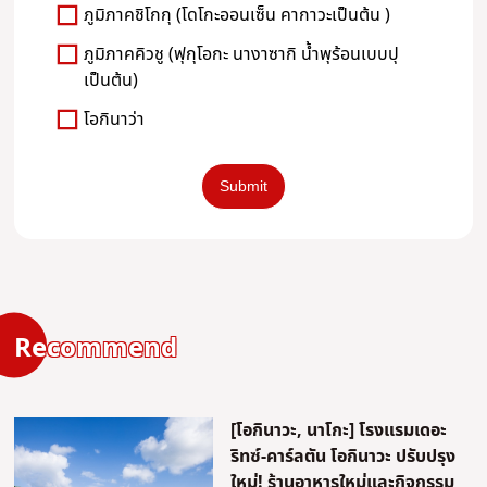
ภูมิภาคชิโกกุ (โดโกะออนเซ็น คากาวะเป็นต้น )
ภูมิภาคคิวชู (ฟุกุโอกะ นางาซากิ น้ำพุร้อนเบบปุ
เป็นต้น)
โอกินาว่า
Recommend
[โอกินาวะ, นาโกะ] โรงแรมเดอะ
ริทซ์-คาร์ลตัน โอกินาวะ ปรับปรุง
ใหม่! ร้านอาหารใหม่และกิจกรรม