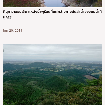
คินุกาวะออนเซ็น แหล่งน้ำพุร้อนที่แผ่กว้างทางต้นลำน้ำของแม่น้ำคิ
นุกาวะ
Jun 20, 2019