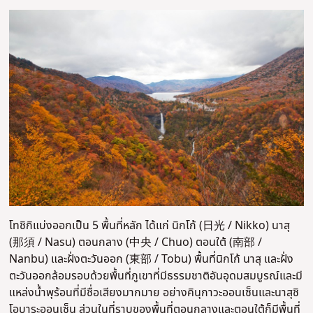
โทชิกิแบ่งออกเป็น 5 พื้นที่หลัก ได้แก่ นิกโก้ (日光 / Nikko) นาสุ
(那須 / Nasu) ตอนกลาง (中央 / Chuo) ตอนใต้ (南部 /
Nanbu) และฝั่งตะวันออก (東部 / Tobu) พื้นที่นิกโก้ นาสุ และฝั่ง
ตะวันออกล้อมรอบด้วยพื้นที่ภูเขาที่มีธรรมชาติอันอุดมสมบูรณ์และมี
แหล่งน้ำพุร้อนที่มีชื่อเสียงมากมาย อย่างคินุกาวะออนเซ็นและนาสุชิ
โอบาระออนเซ็น ส่วนในที่ราบของพื้นที่ตอนกลางและตอนใต้ก็มีพื้นที่