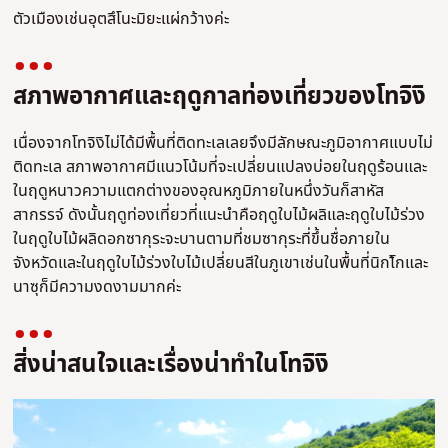
ตัวเมืองเช่นอุตสึโนะมิยะแผ่กว้างค่ะ
สภาพอากาศและฤดูกาลท่องเที่ยวของโทจิงิ
เนื่องจากโทจิงิไม่ได้มีพื้นที่ติดทะเลเลยจึงมีลักษณะภูมิอากาศแบบไม่
ติดทะเล สภาพอากาศมีแนวโน้มที่จะเปลี่ยนแปลงบ่อยในฤดูร้อนและ
ในฤดูหนาวความแตกต่างของอุณหภูมิภายในหนึ่งวันก็สาหัส
สากรรจ์ ดังนั้นฤดูท่องเที่ยวที่แนะนำคือฤดูใบไม้ผลิและฤดูใบไม้ร่วง
ในฤดูใบไม้ผลิดอกซากุระจะบานตามที่ชมซากุระที่ขึ้นชื่อภายใน
จังหวัดและในฤดูใบไม้ร่วงใบไม้เปลี่ยนสีในภูเขาเช่นในพื้นที่นิกโ้กและ
นาซุก็มีความงดงามมากค่ะ
สิ่งน่าสนใจและเรื่องน่าทำในโทจิงิ