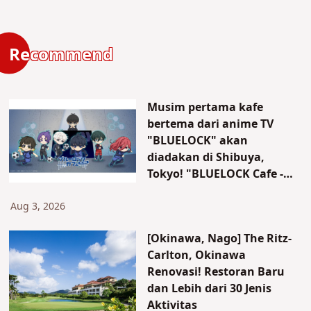
Recommend
Musim pertama kafe
bertema dari anime TV
"BLUELOCK" akan
diadakan di Shibuya,
Tokyo! "BLUELOCK Cafe -
The Blue Prison-" akan
dibuka hanya untuk waktu
Aug 3, 2026
terbatas!
[Okinawa, Nago] The Ritz-
Carlton, Okinawa
Renovasi! Restoran Baru
dan Lebih dari 30 Jenis
Aktivitas