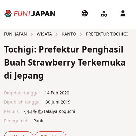
WISATA
KANTO
PREFEKTUR TOCHIGI
FUN! JAPAN
Tochigi: Prefektur Penghasil
Buah Strawberry Terkemuka
di Jepang
Diupdate tanggal
14 Peb 2020
Dipublish tanggal
30 Juni 2019
Penulis
小口 拓也/Takuya Koguchi
Penerjemah
Pauli