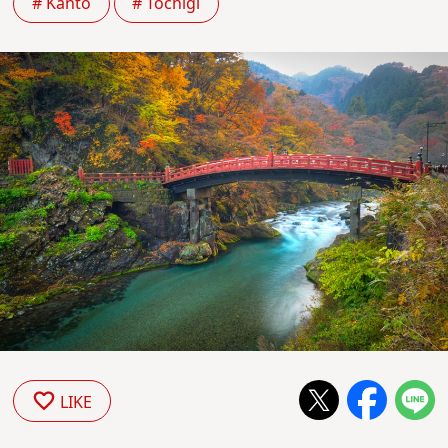
# Kanto
# Tochigi
LIKE