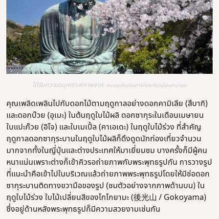
ได้รับความอนุเคราะห์ภาพจาก:
สมาคมส่งเสริมการท่องเที่ยวเมืองคามาคุระ
คุณเพลิดเพลินไปกับดอกไม้ตามฤดูกาลอย่างดอกคามิเลีย (สึบากิ)
และดอกบ๊วย (อุเมะ) ในต้นฤดูใบไม้ผลิ ดอกซากุระในเดือนเมษายน
ใบแปะก๊วย (อิโจ) และใบเมเปิ้ล (คาเอเดะ) ในฤดูใบไม้ร่วง ที่สำคัญ
ฤดูกาลดอกซากุระบานในฤดูใบไม้ผลิก็ดึงดูดนักท่องเที่ยวจำนวน
มากจากทั้งในญี่ปุ่นและต่างประเทศให้มาเยี่ยมชม บางครั้งก็มีผู้คน
หนาแน่นเพราะต่างก็เข้าคิวรอถ่ายภาพกับพระพุทธรูปกัน การวางรูป
ที่แนะนำคือเข้าไปในบริเวณแล้วถ่ายภาพพระพุทธรูปโดยให้มีช่อดอก
ซากุระบานติดทางขวามือของรูป (ชมตัวอย่างจากภาพด้านบน) ใน
ฤดูใบไม้ร่วง ใบไม้เปลี่ยนสีของโกโกยามะ (後光山 / Gokoyama)
ซึ่งอยู่ด้านหลังพระพุทธรูปก็มีความสวยงามเช่นกัน