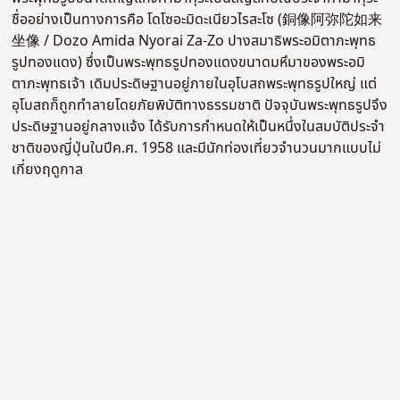
ชื่ออย่างเป็นทางการคือ โดโซอะมิดะเนียวไรสะโซ (銅像阿弥陀如来
坐像 / Dozo Amida Nyorai Za-Zo ปางสมาธิพระอมิตาภะพุทธ
รูป
ทองแดง
) ซึ่งเป็นพระพุทธรูปทองแดงขนาดมหึมาของพระอมิ
ตาภะพุทธเจ้า เดิมประดิษฐานอยู่ภายในอุโบสถพระพุทธรูปใหญ่ แต่
อุโบสถก็ถูกทำลายโดยภัยพิบัติทางธรรมชาติ ปัจจุบันพระพุทธรูปจึง
ประดิษฐานอยู่กลางแจ้ง ได้รับการกำหนดให้เป็นหนึ่งในสมบัติประจำ
ชาติของญี่ปุ่นในปีค.ศ. 1958 และมีนักท่องเที่ยวจำนวนมากแบบไม่
เกี่ยงฤดูกาล