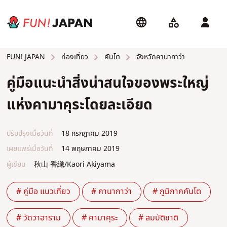
ท่องเที่ยว
คันโต
จังหวัดคานากาว่า
FUN! JAPAN
คู่มือแนะนำสิ่งน่าสนใจของพระใหญ่
แห่งคามาคุระโดยละเอียด
ปรับปรุงเมื่อวันที่
18 กรกฎาคม 2019
เผยแพร่เมื่อวันที่
14 พฤษภาคม 2019
ผู้เขียน
秋山 香織/Kaori Akiyama
# คู่มือ แนวเที่ยว
# คานากาว่า
# ภูมิภาคคันโต
# วัดวาอาราม
# คามาคุระ
# สมบัติชาติ