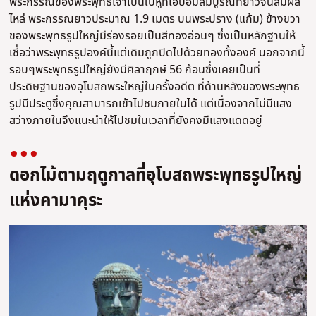
พระกรรณของพระพุทธเจ้าเป็นใบหูที่เอิ่บอิ่มสมบูรณ์ที่ยาวจนสัมผัส
ไหล่ พระกรรณยาวประมาณ 1.9 เมตร บนพระปราง (แก้ม) ข้างขวา
ของพระพุทธรูปใหญ่มีร่องรอยเป็นสีทองอ่อนๆ ซึ่งเป็นหลักฐานให้
เชื่อว่าพระพุทธรูปองค์นี้แต่เดิมถูกปิดไปด้วยทองทั้งองค์ นอกจากนี้
รอบๆพระพุทธรูปใหญ่ยังมีศิลาฤกษ์ 56 ก้อนซึ่งเคยเป็นที่
ประดิษฐานของอุโบสถพระใหญ่ในครั้งอดีต ที่ด้านหลังของพระพุทธ
รูปมีประตูซึ่งคุณสามารถเข้าไปชมภายในได้ แต่เนื่องจากไม่มีแสง
สว่างภายในจึงแนะนำให้ไปชมในเวลาที่ยังคงมีแสงแดดอยู่
ดอกไม้ตามฤดูกาลที่อุโบสถพระพุทธรูปใหญ่
แห่งคามาคุระ