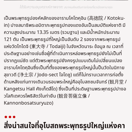
ได้รับความอนุเคราะห์ภาพจาก:
สมาคมส่งเสริมการท่องเที่ยวเมืองคามาคุระ
เป็นพระพุทธรูปองค์หลักของอารามโคโตคุอิน (高徳院 / Kotoku-
in) ปางสมาธิพระอมิตาภะพุทธรูปทองแดงอันเป็นสมบัติแห่งชาติ มี
ความสูงประมาณ 13.35 เมตร (รวมฐาน) และมีน้ำหนักประมาณ
121 ตัน เป็นพระพุทธรูปที่ใหญ่เป็นอันดับ 2 รองจากพระพุทธรูป
แห่งวัดโทไดจิ (東大寺 / Todaiji) ในจังหวัดนาระ ข้อมูล ณ เวลาที่
ประดิษฐานอย่างเช่นชื่อผู้ที่ดำเนินการหล่อพระพุทธรูปยังไม่เป็นที่
ปรากฏแน่ชัด แต่ตัวพระพุทธรูปยังคงรูปแบบเดิมไม่เปลี่ยนแปลง
อารามโคโตคุอินซึ่งเป็นที่ตั้งของพระพุทธรูปใหญ่นั้นป็นวัดในนิกาย
สุขาวดี (浄土宗 / Jodo-sect โจโดชู) แต่ก็ไม่ทราบเวลาการก่อตั้ง
ด้านหลังแท่นทางเดินวนรอบพระใหญ่คืออุโบสถชมจันทร์ (観月堂 /
Kangetsu Hall คังเก็ตสึโด) ซึ่งเป็นที่ประดิษฐานพระพุทธรูปปางอ
วโลกิเตศวรโพธิสัตว์ในท่ายืน (
観音菩薩立像 /
Kannonbosatsuryuzo
)
สิ่งน่าสนใจที่อุโบสถพระพุทธรูปใหญ่แห่งคา