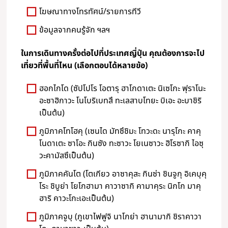
โฆษณาทางโทรทัศน์/รายการทีวี
ข้อมูลจากคนรู้จัก ฯลฯ
ในการเดินทางครั้งต่อไปที่ประเทศญี่ปุ่น คุณต้องการจะไป
เที่ยวที่พื้นที่ไหน (เลือกตอบได้หลายข้อ)
ฮอกไกโด (ซัปโปโร โอตารุ ฮาโกดาเตะ นิเซโกะ ฟุราโนะ
อะซาฮิกาวะ โนโบริเบทสึ ทะเลสาบโทยะ บิเอะ อะบาชิริ
เป็นต้น)
ภูมิภาคโทโฮคุ (เซนได มัทซึชิมะ โทวะดะ นารุโกะ คาคุ
โนดาเตะ ซาโอะ กินซัง ทะซาวะ โยเนซาวะ ฮิโรซากิ ไอซุ
วะคามัสซึเป็นต้น)
ภูมิภาคคันโต (โตเกียว อาซาคุสะ กินซ่า ชินจูกุ อิเคบุคุ
โระ ชิบูย่า โยโกฮามา คาวาซากิ คามาคุระ นิกโก มาคุ
ฮาริ คาวะโกะเอะเป็นต้น)
ภูมิภาคจูบุ (ภูเขาไฟฟูจิ นาโกย่า ฮานามากิ ชิราคาวา