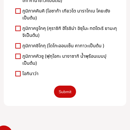
โกะ คานาซาวะเป็นต้น)
ภูมิภาคคินคิ (โอซาก้า เกียวโต นาราโกเบ โคยะซัง
เป็นต้น)
ภูมิภาคจูโกคุ (คุราชิกิ ฮิโรชิม่า อิซุโมะ ทตโตะริ ยามะกุ
จิเป็นต้น)
ภูมิภาคชิโกกุ (โดโกะออนเซ็น คากาวะเป็นต้น )
ภูมิภาคคิวชู (ฟุกุโอกะ นางาซากิ น้ำพุร้อนเบบปุ
เป็นต้น)
โอกินาว่า