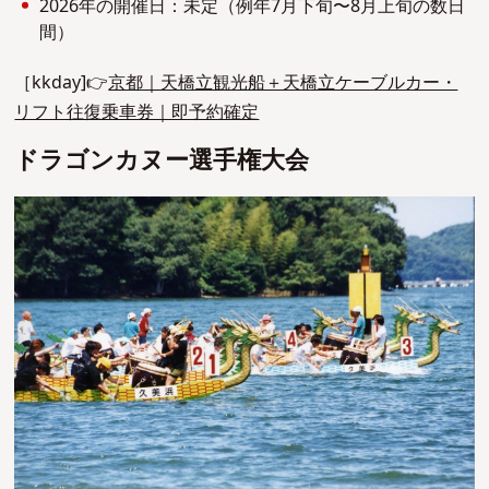
2026年の開催日：未定（例年7月下旬〜8月上旬の数日
間）
［kkday]👉
京都｜天橋立観光船＋天橋立ケーブルカー・
リフト往復乗車券｜即予約確定
ドラゴンカヌー選手権大会