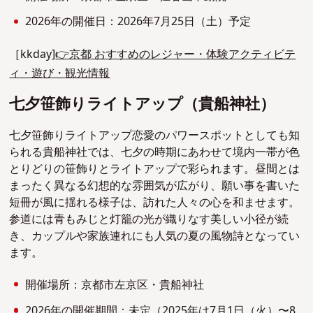
2026年の開催日：2026年7月25日（土）予定
［kkday]
👉京都 おすすめのレジャー・体験アクティビテ
ィ・遊び・観光情報
七夕笹飾りライトアップ（貴船神社）
七夕笹飾りライトアップ恋愛のパワースポットとしても知
られる貴船神社では、七夕の時期にあわせて境内一帯が色
とりどりの笹飾りとライトアップで彩られます。昼間とは
まったく異なる幻想的な雰囲気が広がり、願い事を書いた
短冊が風に揺れる様子は、訪れた人々の心を和ませます。
参道には青もみじと灯籠の光が織りなす美しい小径が続
き、カップルや家族連れにも人気の夏の風物詩となってい
ます。
開催場所：京都市左京区・貴船神社
2026年の開催期間：未定（2025年は7月1日（火）〜8