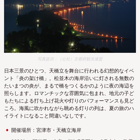
写真提供：（公社）京都府観光連盟
日本三景のひとつ、天橋立を舞台に行われる幻想的なイベ
ント「炎の架け橋」。松並木の海岸沿いに灯される無数の
たいまつの炎が、まるで橋をつくるかのように夜の海辺を
照らします。ロマンチックな雰囲気に包まれ、地元の子ど
もたちによる打ち上げ花火や灯りのパフォーマンスも見ど
ころ。海風に吹かれながら眺める灯りの列は、夏の旅のハ
イライトになること間違いなしです。
開催場所：宮津市・天橋立海岸