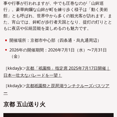
事や行事が行われますが、中でも圧巻なのが「山鉾巡
行」。豪華絢爛な山鉾が町を練り歩く様子は「動く美術
館」とも呼ばれ、世界中から多くの観光客が訪れます。ま
た、宵山では、鉾町が歩行者天国となり、提灯の灯りとと
もに夜店や伝統芸能を楽しめるのも魅力です。
開催場所：京都市中心部（四条通・烏丸通周辺）
2026年の開催期間：2026年7月1日（水）〜7月31日
（金）
［kkday]👉
京都「祇園祭」指定席 2025年7月17日開催｜
日本一壮大なパレードを一望！
［kkday]👉
京都祇園祭と琵琶湖ランチクルーズバスツア
ー
京都 五山送り火