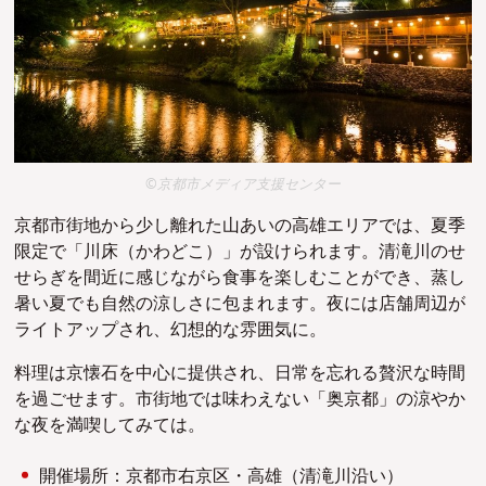
©京都市メディア支援センター
京都市街地から少し離れた山あいの高雄エリアでは、夏季
限定で「川床（かわどこ）」が設けられます。清滝川のせ
せらぎを間近に感じながら食事を楽しむことができ、蒸し
暑い夏でも自然の涼しさに包まれます。夜には
店舗周辺
が
ライトアップされ、幻想的な雰囲気に。
料理は京懐石を中心に提供され、日常を忘れる贅沢な時間
を過ごせます。市街地では味わえない「奥京都」の涼やか
な夜を満喫してみては。
開催場所：京都市右京区・高雄（清滝川沿い）