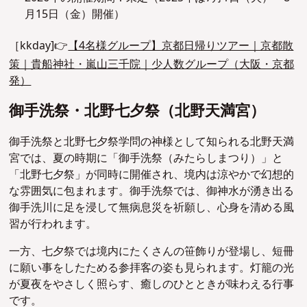
月15日（金）開催）
［kkday]👉
【4名様グループ】京都日帰りツアー｜京都散
策｜貴船神社・嵐山三千院｜少人数グループ（大阪・京都
発）
御手洗祭・北野七夕祭（
北野天満宮）
御手洗祭と北野七夕祭学問の神様として知られる北野天満
宮では、夏の時期に「御手洗祭（みたらしまつり）」と
「北野七夕祭」が同時に開催され、境内は涼やかで幻想的
な雰囲気に包まれます。御手洗祭では、御神水が湧き出る
御手洗川に足を浸して無病息災を祈願し、心身を清める風
習が行われます。
一方、七夕祭では境内にたくさんの笹飾りが登場し、短冊
に願い事をしたためる参拝客の姿も見られます。灯籠の光
が夏夜をやさしく照らす、癒しのひとときが味わえる行事
です。