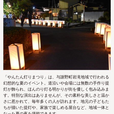
「やんたん灯りまつり」は、与謝野町岩滝地域で行われる
幻想的な夏のイベント。道沿いや会場には無数の手作り提
灯が飾られ、ほんのり灯る明かりが街を優しく包み込みま
す。特別な演出はありませんが、その素朴な美しさと温か
さに惹かれて、毎年多くの人が訪れます。地元の子どもた
ちが描いた提灯や、家族で楽しめる屋台など、地域一体と
なった夏の夜を堪能できます。