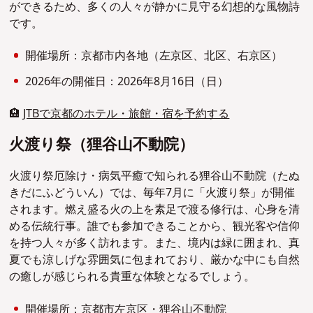
ができるため、多くの人々が静かに見守る幻想的な風物詩
です。
開催場所：京都市内各地（左京区、北区、右京区）
2026年の開催日：2026年8月16日（日）
🏨
JTBで京都のホテル・旅館・宿を予約する
火渡り祭（狸谷山不動院）
火渡り祭厄除け・病気平癒で知られる狸谷山不動院（たぬ
きだにふどういん）では、毎年7月に「火渡り祭」が開催
されます。燃え盛る火の上を素足で渡る修行は、心身を清
める伝統行事。誰でも参加できることから、観光客や信仰
を持つ人々が多く訪れます。また、境内は緑に囲まれ、真
夏でも涼しげな雰囲気に包まれており、厳かな中にも自然
の癒しが感じられる貴重な体験となるでしょう。
開催場所：京都市左京区・狸谷山不動院