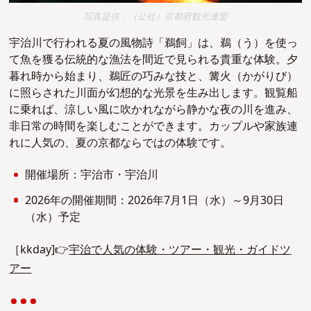
写真提供：（公社）京都府観光連盟
宇治川で行われる夏の風物詩「鵜飼」は、鵜（う）を使っ
て魚を獲る伝統的な漁法を間近で見られる貴重な体験。夕
暮れ時から始まり、鵜匠の巧みな技と、篝火（かがりび）
に照らされた川面が幻想的な光景を生み出します。観覧船
に乗れば、涼しい風に吹かれながら静かな夜の川を進み、
非日常の時間を楽しむことができます。カップルや家族連
れに人気の、夏の京都ならではの体験です。
開催場所：宇治市・宇治川
2026年の開催期間：2026年7月1日（水）～9月30日
（水）予定
［kkday]👉
宇治で人気の体験・ツアー・観光・ガイドツ
アー