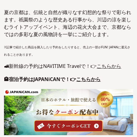
夏の京都は、伝統と自然が織りなす幻想的な祭りで彩られ
ます。祇園祭のような歴史ある行事から、川辺の涼を楽し
むライトアップイベント、海辺の花火大会まで、京都なら
ではの多彩な夏の風物詩を一挙にご紹介します。
※記事で紹介した商品を購入したり予約をしたりすると、売上の一部がFUN! JAPANに還元さ
れることがあります。
🚅新幹線の予約はNAVITIME Travelで！👉
こちらから
🏨宿泊予約はJAPANiCANで！👉
こちらから