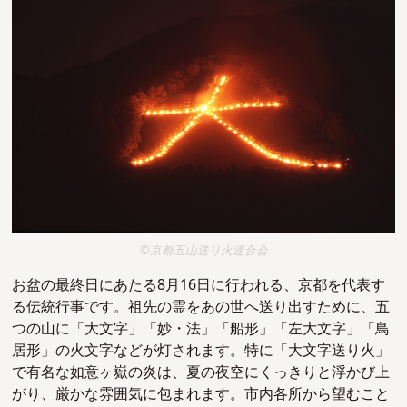
©京都五山送り火連合会
お盆の最終日にあたる8月16日に行われる、京都を代表す
る伝統行事です。祖先の霊をあの世へ送り出すために、五
つの山に「大文字」「妙・法」「船形」「左大文字」「鳥
居形」の火文字などが灯されます。特に「大文字送り火」
で有名な如意ヶ嶽の炎は、夏の夜空にくっきりと浮かび上
がり、厳かな雰囲気に包まれます。市内各所から望むこと