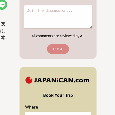
を支
美し
All comments are reviewed by AI.
日本
POST
Book Your Trip
Where