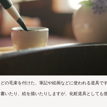
No
No
などの毛束を付けた、筆記や絵画などに使われる道具で
を書いたり、絵を描いたりしますが、化粧道具としても