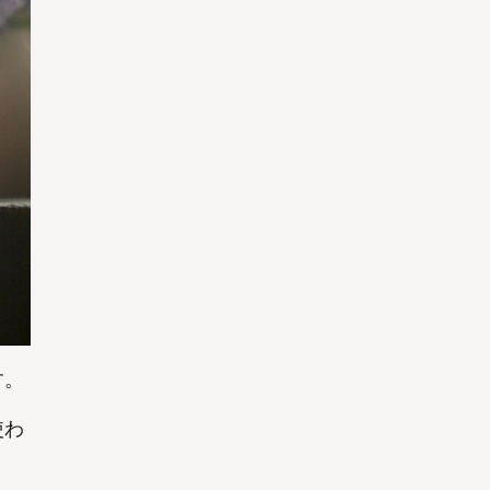
Yes
Yes
す。
使わ