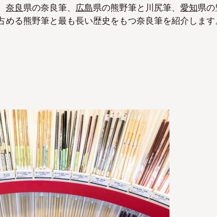
。
奈良
県の奈良筆、
広島
県の熊野筆と川尻筆、
愛知
県の
占める熊野筆と最も長い歴史をもつ奈良筆を紹介します