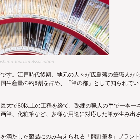
oshima Tourism Association
筆です。江戸時代後期、地元の人々が
広島
藩の筆職人か
国生産量の約8割を占め、「筆の都」として知られてい
最大で80以上の工程を経て、熟練の職人の手で一本一
、画筆、化粧筆など、多様な用途に対応した筆が生み出
準を満たした製品にのみ与えられる「熊野筆®」ブラン