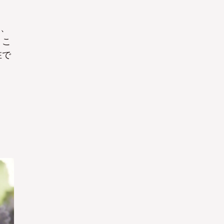
と、
。こ
在で