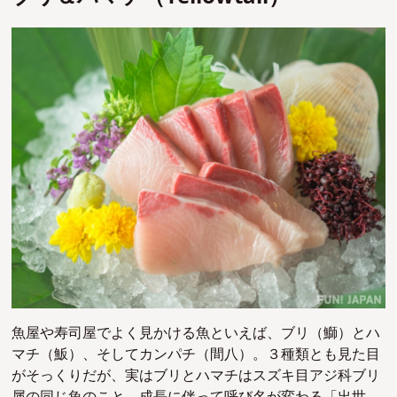
魚屋や寿司屋でよく見かける魚といえば、ブリ（鰤）とハ
マチ（魬）、そしてカンパチ（間八）。３種類とも見た目
がそっくりだが、実はブリとハマチはスズキ目アジ科ブリ
属の同じ魚のこと。
成長に伴って呼び名が変わる「出世