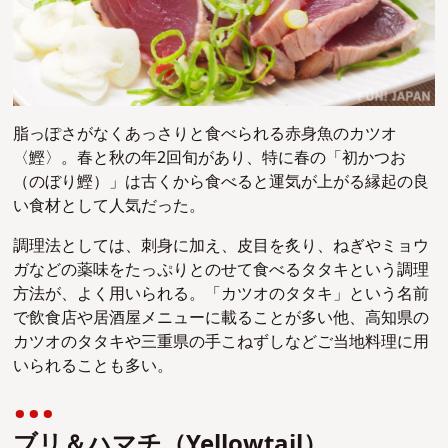
脂っぽさがなくあっさりと食べられる赤身魚のカツオ
〈鰹〉。春と秋の年2回旬があり、特に春の「
初かつお
（のぼり鰹）」は古くから食べると
運気が上がる縁起の良
い食材として人気だった。
調理法としては、刺身に加え、皮目を炙り、ねぎやミョウ
ガなどの薬味をたっぷりとのせて食べるタタキという調理
方法が、よく用いられる。「カツオのタタキ」という名前
で飲食店や居酒屋メニューに載ることが多い他、高知県の
カツオのタタキや三重県の
手こねずしなど
ご当地料理に用
いられることも多い。
ブリ＆ハマチ（Yellowtail）