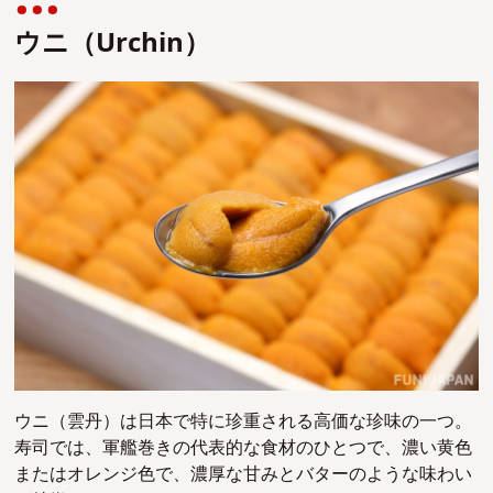
ウニ（Urchin）
ウニ（
雲丹
）は日本で特に珍重される高価な珍味の一つ。
寿司では、軍艦巻きの代表的な食材のひとつで、
濃い黄色
またはオレンジ色で、濃厚な甘みとバターのような味わい