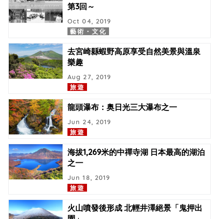
第3回～
Oct 04, 2019
藝術・文化
去宮崎縣蝦野高原享受自然美景與溫泉
樂趣
Aug 27, 2019
旅遊
龍頭瀑布：奥日光三大瀑布之一
Jun 24, 2019
旅遊
海拔1,269米的中禪寺湖 日本最高的湖泊
之一
Jun 18, 2019
旅遊
火山噴發後形成 北輕井澤絕景「鬼押出
園」