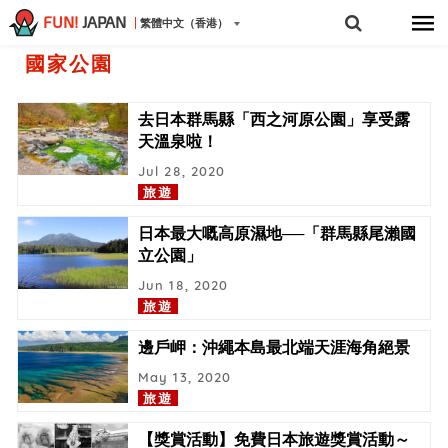
FUN!
JAPAN
繁體中文（香港）
國家公園
去日本群馬縣「西之河原公園」享受露
天溫泉啦！
Jul 28, 2020
旅遊
日本最大嘅高原濕地──「群馬縣尾瀨國
立公園」
Jun 18, 2020
旅遊
邊戶岬：沖繩本島最北端天涯海角絕景
May 13, 2020
旅遊
【獎賞活動】免費日本旅遊獎賞活動～