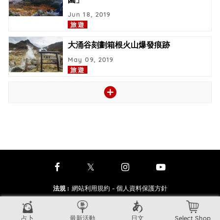
Jun 18, 2019
旅遊
大涌谷刻劃箱根火山爆發痕跡
May 09, 2019
旅遊
法規
:
網站利用規約
- 個人資料保護方針
洽詢中心
:
常見問題
- 聯絡我們
- 業務合作
其他
:
關於我們
占卜
最新活動
日文
Select Shop