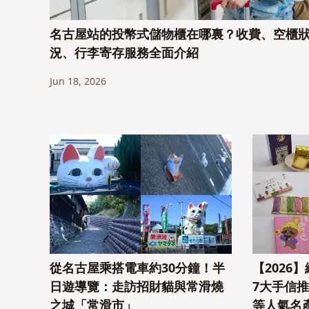
名古屋站的投幣式儲物櫃在哪裏？收費、空櫃
況、行李寄存服務全面介紹
Jun 18, 2026
從名古屋乘搭電車約30分鐘！半
【2026
日遊導覽：走訪招財貓與常滑燒
7大手信
之城「常滑市」
等人氣名