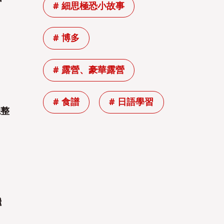
# 細思極恐小故事
# 博多
# 露營、豪華露營
# 食譜
# 日語學習
總整
繼