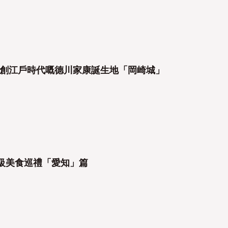
創江戶時代嘅德川家康誕生地「岡崎城」
級美食巡禮「愛知」篇