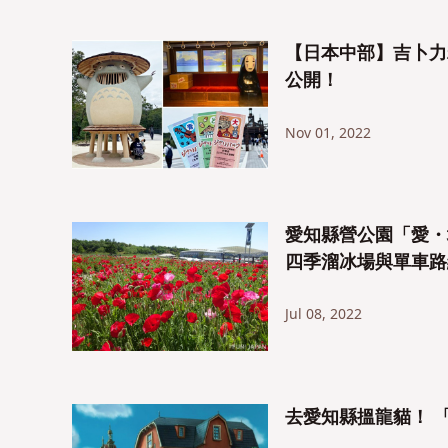
【日本中部】吉卜力
公開！
Nov 01, 2022
愛知縣營公園「愛・地
四季溜冰場與單車路
Jul 08, 2022
去愛知縣搵龍貓！ 「