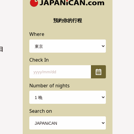
預約你的行程
Where
日
Check In
Number of nights
Search on