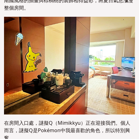
南國風格的插畫與棕櫚樹的裝飾相得益彰，將夏日氣息瀰漫
整個房間。
在房間入口處，謎擬Q（Mimikkyu）正在迎接我們。個人
而言，謎擬Q是Pokémon中我最喜歡的角色，所以特別興
奮。