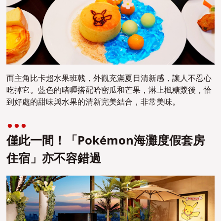
而主角比卡超水果班戟，外觀充滿夏日清新感，讓人不忍心
吃掉它。藍色的啫喱搭配哈密瓜和芒果，淋上楓糖漿後，恰
到好處的甜味與水果的清新完美結合，非常美味。
僅此一間！「Pokémon海灘度假套房
住宿」亦不容錯過