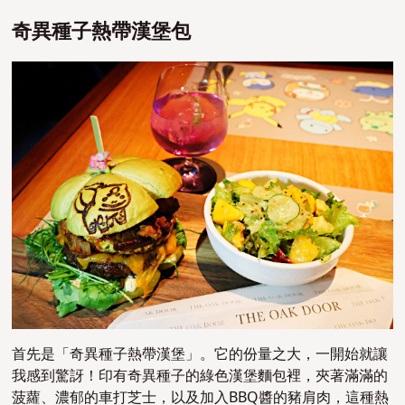
奇異種子熱帶漢堡包
首先是「奇異種子熱帶漢堡」。它的份量之大，一開始就讓
我感到驚訝！印有奇異種子的綠色漢堡麵包裡，夾著滿滿的
菠蘿、濃郁的車打芝士，以及加入BBQ醬的豬肩肉，這種熱