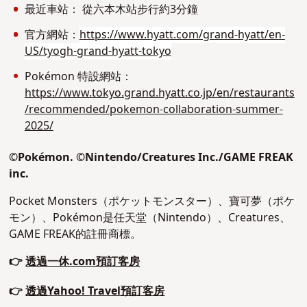
最近車站： 從六本木站步行約3分鐘
官方網站：
https://www.hyatt.com/grand-hyatt/en-
US/tyogh-grand-hyatt-tokyo
Pokémon 特設網站：
https://www.tokyo.grand.hyatt.co.jp/en/restaurants
/recommended/pokemon-collaboration-summer-
2025/
©Pokémon. ©Nintendo/Creatures Inc./GAME FREAK
inc.
Pocket Monsters（ポケットモンスター）
、寶可夢（ポケ
モン）、Pokémon是任天堂（Nintendo）、Creatures、
GAME FREAK的註冊商標。
👉
透過一休.com預訂客房
👉
透過Yahoo! Travel預訂客房