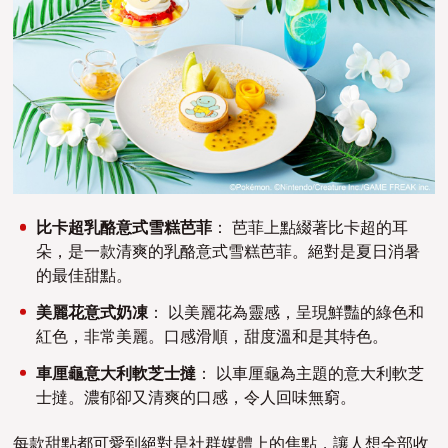
比卡超乳酪意式雪糕芭菲
： 芭菲上點綴著比卡超的耳
朵，是一款清爽的乳酪意式雪糕芭菲。絕對是夏日消暑
的最佳甜點。
美麗花意式奶凍
： 以美麗花為靈感，呈現鮮豔的綠色和
紅色，非常美麗。口感滑順，甜度溫和是其特色。
車厘龜意大利軟芝士撻
： 以車厘龜為主題的意大利軟芝
士撻。濃郁卻又清爽的口感，令人回味無窮。
每款甜點都可愛到絕對是社群媒體上的焦點，讓人想全部收