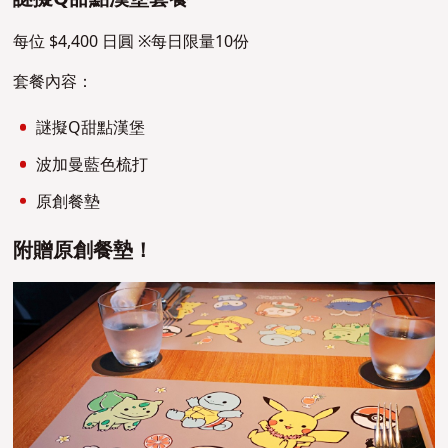
每位 $4,400 日圓 ※每日限量10份
套餐內容：
謎擬Q甜點漢堡
波加曼藍色梳打
原創餐墊
附贈原創餐墊！