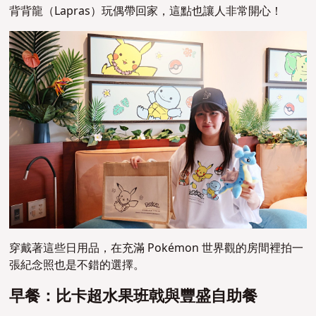
背背龍（Lapras）玩偶帶回家，這點也讓人非常開心！
穿戴著這些日用品，在充滿 Pokémon 世界觀的房間裡拍一
張紀念照也是不錯的選擇。
早餐：比卡超水果班戟與豐盛自助餐