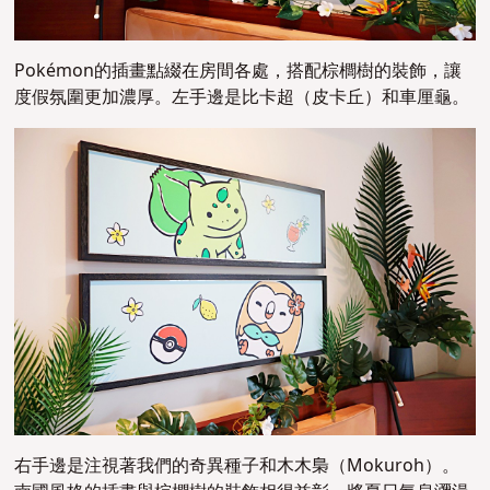
Pokémon的插畫點綴在房間各處，搭配棕櫚樹的裝飾，讓
度假氛圍更加濃厚。左手邊是比卡超（皮卡丘）和車厘龜。
右手邊是注視著我們的奇異種子和木木梟（Mokuroh）。