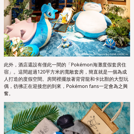
此外，酒店還設有僅此一間的「Pokémon海灘度假套房住
宿」。這間超過120平方米的寬敞套房，簡直就是一個為成
人打造的度假空間。房間裡擺放著背背龍和卡比獸的大型玩
偶，彷彿正在迎接您的到來，Pokémon fans一定會為之興
奮。