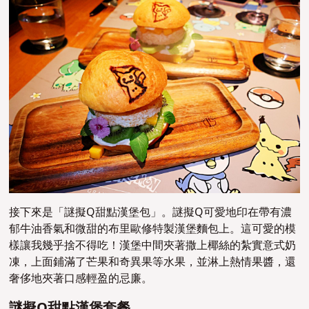
接下來是「謎擬Q甜點漢堡包」。謎擬Q可愛地印在帶有濃
郁牛油香氣和微甜的布里歐修特製漢堡麵包上。這可愛的模
樣讓我幾乎捨不得吃！漢堡中間夾著撒上椰絲的紮實意式奶
凍，上面鋪滿了芒果和奇異果等水果，並淋上熱情果醬，還
奢侈地夾著口感輕盈的忌廉。
謎擬Q甜點漢堡套餐