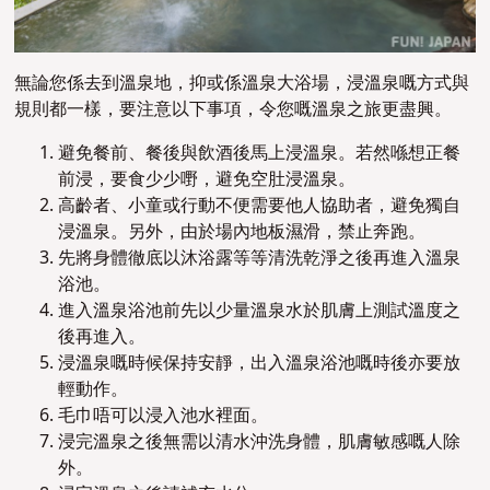
無論您係去到溫泉地，抑或係溫泉大浴場，浸溫泉嘅方式與
規則都一樣，要注意以下事項，令您嘅溫泉之旅更盡興。
避免餐前、餐後與飲酒後馬上浸溫泉。若然喺想正餐
前浸，要食少少嘢，避免空肚浸溫泉。
高齡者、小童或行動不便需要他人協助者，避免獨自
浸溫泉。另外，由於場內地板濕滑，禁止奔跑。
先將身體徹底以沐浴露等等清洗乾淨之後再進入溫泉
浴池。
進入溫泉浴池前先以少量溫泉水於肌膚上測試溫度之
後再進入。
浸溫泉嘅時候保持安靜，出入溫泉浴池嘅時後亦要放
輕動作。
毛巾唔可以浸入池水裡面。
浸完溫泉之後無需以清水沖洗身體，肌膚敏感嘅人除
外。