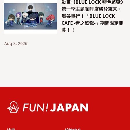
動畫《BLUE LOCK 藍色監獄》
第一季主題咖啡店將於東京・
澀谷舉行！「BLUE LOCK
CAFE -青之監獄-」期間限定開
幕！！
Aug 3, 2026