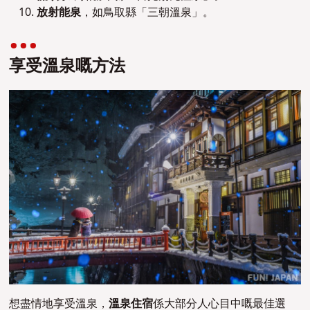
放射能泉
，如鳥取縣「三朝溫泉」。
享受溫泉嘅方法
想盡情地享受溫泉，
溫泉住宿
係大部分人心目中嘅最佳選