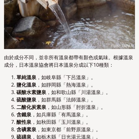
由於成分不同，並非所有溫泉都帶有顏色或氣味。根據溫泉
成分，日本溫泉協會將日本溫泉分成以下10種類：
單純溫泉
，如岐阜縣「下呂溫泉」。
鹽化溫泉
，如靜岡縣「熱海溫泉」。
碳酸水素鹽泉
，如和歌山縣「川湯溫泉」。
硫酸鹽泉
，如群馬縣「法師溫泉」。
二酸化炭素泉
，如山形縣「肘折溫泉」。
含鐵泉
，如兵庫縣「有馬溫泉」。
酸性泉
，如秋田縣「玉川溫泉」。
含碘素泉
，如東京都「前野原溫泉」。
硫磺泉
，如栃木縣「日光湯元溫泉」。