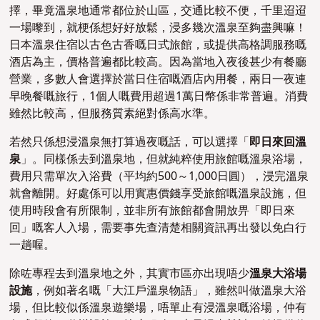
擇，畢竟溫泉地通常都位於山區，交通比較不便，千里迢迢
一場嚟到，就梗係想好好放鬆，浸多幾次溫泉至夠盡興嘛！
日本溫泉住宿以古色古香嘅日式旅館，或提供高格調服務嘅
酒店為主，價格普遍都比較高。因為當地入夜後甚少有餐廳
營業，多數人會選擇於當日住宿嘅酒店內用餐，兩日一夜連
早晚餐嘅旅行，1個人嘅費用超過1萬日幣係非常普遍。消費
雖然比較高，但服務質素絕對係高水準。
若然只係想浸溫泉無打算過夜嘅話，可以選擇「
即日來回溫
泉
」。同樣係去到溫泉地，但就純粹使用旅館嘅溫泉浴場，
費用只需單次入浴費（平均約500～1,000日圓），浸完溫泉
就會離開。好處係可以用實惠價錢享受旅館嘅溫泉設施，但
使用時段會有所限制，並非所有旅館都會開放畀「即日來
回」嘅客人入場，需要事先查清楚相關資訊再出發以免白行
一趟喔。
除咗專程去到溫泉地之外，其實市區亦出現唔少
溫泉大浴場
設施
，例如著名嘅「大江戶溫泉物語」，雖然叫做溫泉大浴
場，但比較似係溫泉遊樂場，唔單止有浸溫泉嘅浴場，仲有