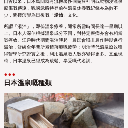
自古以來，日本民間就有流傳著多個關於神明或動物浸溫泉
療傷嘅傳說，戰國武將特登前往溫泉休養嘅紀錄亦為數不
少，間接演變為日後嘅「
湯治
」文化。
所謂「湯治」，即係溫泉療養，通常所需時間長達一星期以
上。日本人深信根據溫泉成分不同，對特定疾病亦會有相當
嘅療效。江戶時代期間湯治興起，農民會喺非農作時期進行
湯治，舒緩全年間所累積落嚟嘅疲勞；明治時代溫泉療效獲
得醫學研究證實之後，利用溫泉嘅人數亦變得更多。直至現
時，日本溫泉已經成為放鬆、享受嘅代名詞。
日本溫泉嘅種類