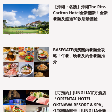
【沖繩・名護】沖繩The Ritz-
Carlton Hotel全新翻新！全新
餐廳及超過30款活動體驗
Aug 4, 2026
BASEGATE橫濱關內餐廳全攻
略！午餐、晚餐及約會餐廳推
介
Aug 5, 2026
【可預約】JUNGLIA官方酒店
「ORIENTAL HOTEL
OKINAWA RESORT & SPA」
住宿體驗報告｜JUNGLIA全新