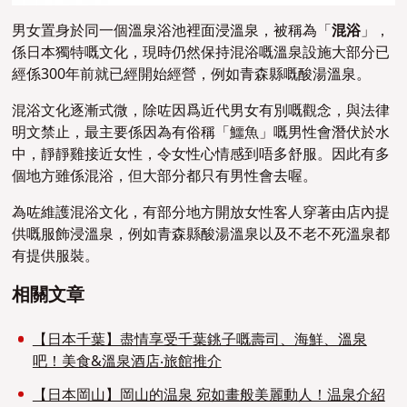
男女置身於同一個溫泉浴池裡面浸溫泉，被稱為「
混浴
」，
係日本獨特嘅文化，現時仍然保持混浴嘅溫泉設施大部分已
經係300年前就已經開始經營，例如青森縣嘅酸湯溫泉。
混浴文化逐漸式微，除咗因爲近代男女有別嘅觀念，與法律
明文禁止，最主要係因為有俗稱「鱷魚」嘅男性會潛伏於水
中，靜靜雞接近女性，令女性心情感到唔多舒服。因此有多
個地方雖係混浴，但大部分都只有男性會去喔。
為咗維護混浴文化，有部分地方開放女性客人穿著由店內提
供嘅服飾浸溫泉，例如青森縣酸湯溫泉以及不老不死溫泉都
有提供服裝。
相關文章
【日本千葉】盡情享受千葉銚子嘅壽司、海鮮、溫泉
吧！美食&溫泉酒店‧旅館推介
【日本岡山】岡山的温泉 宛如畫般美麗動人！温泉介紹