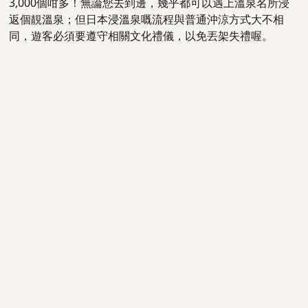
3,000個咁多！無論您去到邊，幾乎都可以遇上溫泉名所浸
返個靚溫泉；但日本浸溫泉嘅流程與普通沖涼方式大不相
同，遊客必須要遵守相關文化禮儀，以免
丟架
失禮
喔。