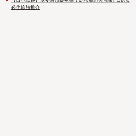
【日本島根】享受最頂級療癒！島根縣必去溫泉地3選＆
必住旅館推介