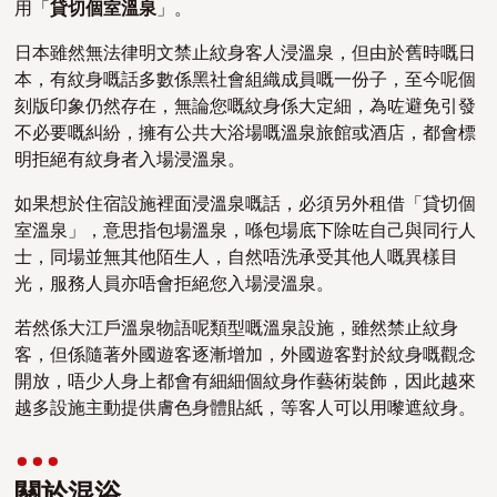
用「
貸切個室溫泉
」。
日本雖然無法律明文禁止紋身客人浸溫泉，但由於舊時嘅日
本，有紋身嘅話多數係黑社會組織成員嘅一份子，至今呢個
刻版印象仍然存在，無論您嘅紋身係大定細，為咗避免引發
不必要嘅糾紛，擁有公共大浴場嘅溫泉旅館或酒店，都會標
明拒絕有紋身者入場浸溫泉。
如果想於住宿設施裡面浸溫泉嘅話，必須另外租借「貸切個
室溫泉」，意思指包場溫泉，喺包場底下除咗自己與同行人
士，同場並無其他陌生人，自然唔洗承受其他人嘅異樣目
光，服務人員亦唔會拒絕您入場浸溫泉。
若然係大江戶溫泉物語呢類型嘅溫泉設施，雖然禁止紋身
客，但係隨著外國遊客逐漸增加，外國遊客對於紋身嘅觀念
開放，唔少人身上都會有細細個紋身作藝術裝飾，因此越來
越多設施主動提供膚色身體貼紙，等客人可以用嚟遮紋身。
關於混浴