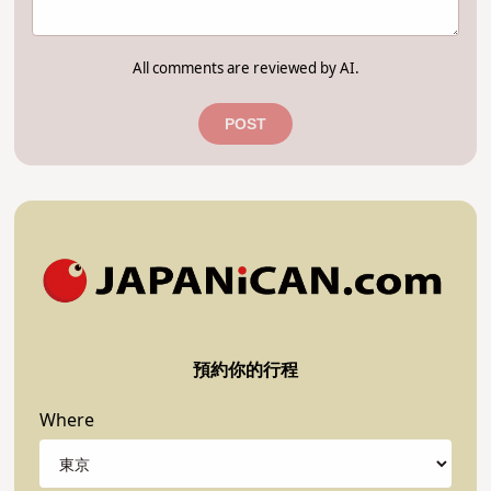
All comments are reviewed by AI.
POST
預約你的行程
Where