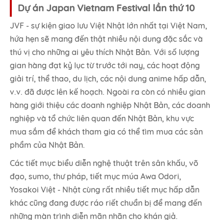
Dự án Japan Vietnam Festival lần thứ 10
JVF - sự kiện giao lưu Việt Nhật lớn nhất tại Việt Nam,
hứa hẹn sẽ mang đến thật nhiều nội dung đặc sắc và
thú vị cho những ai yêu thích Nhật Bản. Với số lượng
gian hàng đạt kỷ lục từ trước tới nay, các hoạt động
giải trí, thể thao, du lịch, các nội dung anime hấp dẫn,
v.v. đã được lên kế hoạch. Ngoài ra còn có nhiều gian
hàng giới thiệu các doanh nghiệp Nhật Bản, các doanh
nghiệp và tổ chức liên quan đến Nhật Bản, khu vực
mua sắm để khách tham gia có thể tìm mua các sản
phẩm của Nhật Bản.
Các tiết mục biểu diễn nghệ thuật trên sân khấu, võ
đạo, sumo, thư pháp, tiết mục múa Awa Odori,
Yosakoi Việt - Nhật cùng rất nhiều tiết mục hấp dẫn
khác cũng đang được ráo riết chuẩn bị để mang đến
những màn trình diễn mãn nhãn cho khán giả.