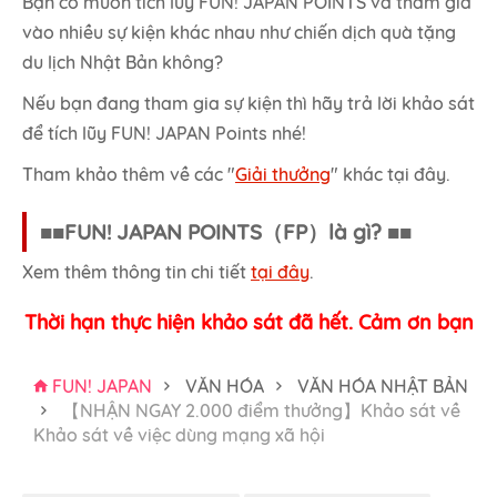
Bạn có muốn tích lũy FUN! JAPAN POINTS và tham gia
vào nhiều sự kiện khác nhau như chiến dịch quà tặng
du lịch Nhật Bản không?
Nếu bạn đang tham gia sự kiện thì hãy trả lời khảo sát
để tích lũy FUN! JAPAN Points nhé!
Tham khảo thêm về các "
Giải thưởng
" khác tại đây.
■■FUN! JAPAN POINTS（FP）là gì? ■■
Xem thêm thông tin chi tiết
tại đây
.
Thời hạn thực hiện khảo sát đã hết. Cảm ơn bạn
FUN! JAPAN
VĂN HÓA
VĂN HÓA NHẬT BẢN
【NHẬN NGAY 2.000 điểm thưởng】Khảo sát về
Khảo sát về việc dùng mạng xã hội