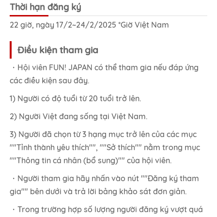
Thời hạn đăng ký
22 giờ, ngày 17/2~24/2/2025 *Giờ Việt Nam
Điều kiện tham gia
・Hội viên FUN! JAPAN có thể tham gia nếu đáp ứng
các điều kiện sau đây.
1) Người có độ tuổi từ 20 tuổi trở lên.
2) Người Việt đang sống tại Việt Nam.
3) Người đã chọn từ 3 hạng mục trở lên của các mục
""Tỉnh thành yêu thích"", ""Sở thích"" nằm trong mục
""Thông tin cá nhân (bổ sung)"" của hội viên.
・Người tham gia hãy nhấn vào nút ""Đăng ký tham
gia"" bên dưới và trả lời bảng khảo sát đơn giản.
・Trong trường hợp số lượng người đăng ký vượt quá