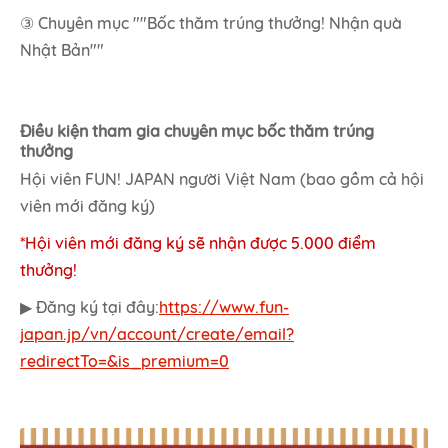
③ Chuyên mục ""Bốc thăm trúng thưởng! Nhận quà
Nhật Bản""
Điều kiện tham gia chuyên mục bốc thăm trúng
thưởng
Hội viên FUN! JAPAN người Việt Nam (bao gồm cả hội
viên mới đăng ký)
*Hội viên mới đăng ký sẽ nhận được 5.000 điểm
thưởng!
▶ Đăng ký tại đây:
https://www.fun-
japan.jp/vn/account/create/email?
redirectTo=&is_premium=0