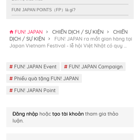
FUN! JAPAN POINTS（FP）là gì?
FUN! JAPAN
CHIẾN DỊCH / SỰ KIỆN
CHIẾN
DỊCH / SỰ KIỆN
FUN! JAPAN ra mắt gian hàng tại
Japan Vietnam Festival - lễ hội Việt Nhật có quy
…
#
FUN! JAPAN Event
#
FUN! JAPAN Campaign
#
Phiếu quà tặng FUN! JAPAN
#
FUN! JAPAN Point
Đăng nhập
hoặc
tạo tài khoản
tham gia thảo
luận.