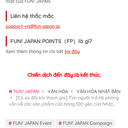
mật của FUN! JAPAN.
Liên hệ thắc mắc
support-vn@fun-japan.jp
FUN! JAPAN POINTS（FP）là gì?
Xem thêm thông tin chi tiết
tại đây
.
Chiến dịch đến đây là kết thúc.
FUN! JAPAN
VĂN HÓA
VĂN HÓA NHẬT BẢN
[Có ưu đãi khi tham gia] Tìm người trả lời phỏng
vấn về các sản phẩm cửa hàng 100 yên của Nhật
…
#
FUN! JAPAN Event
#
FUN! JAPAN Campaign