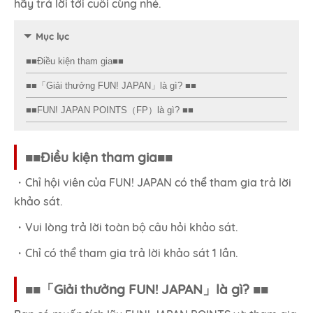
hãy trả lời tới cuối cùng nhé.
Mục lục
■■Điều kiện tham gia■■
■■「Giải thưởng FUN! JAPAN」là gì? ■■
■■FUN! JAPAN POINTS（FP）là gì? ■■
■■Điều kiện tham gia■■
・Chỉ hội viên của FUN! JAPAN có thể tham gia trả lời
khảo sát.
・Vui lòng trả lời toàn bộ câu hỏi khảo sát.
・Chỉ có thể tham gia trả lời khảo sát 1 lần.
■■「Giải thưởng FUN! JAPAN」là gì? ■■