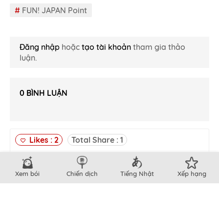
#
FUN! JAPAN Point
Đăng nhập
hoặc
tạo tài khoản
tham gia thảo
luận.
0
BÌNH LUẬN
Likes :
2
Total Share :
1
1
0
0
0
Xem bói
Chiến dịch
Tiếng Nhật
Xếp hạng
Đăng Tải Ngày
7/1/2025
Cập Nhật Ngày
9/1/2025
Tác Giả
FUN! JAPAN Team