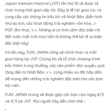
Japan Vietnam Festival (JVF) lần thứ 10 sẽ được tổ
chức trong thời gian sắp tới. Đây là lễ hội giao lưu và
cung cấp các thông tin hữu ích về Nhật Bản, điển hình
như du lịch, các hoạt động trải nghiệm văn hóa, J-
POP, ẩm thực, v.v. Những ai có tình cảm đặc biệt với
đất nước mặt trời mọc hẳn là không thể bỏ lỡ sự kiện
đặc biệt này!
Và lần này, FUN! JAPAN cũng sẽ chính thức ra mắt
gian hàng tại JVF! Chúng tôi sẽ tổ chức chương trình
bốc thăm trúng thưởng, các sản phẩm độc quyền, quà
tặng đến từ Nhật Bản, v.v. cùng nhiều ưu đãi hấp dẫn
để mang đến những trải nghiệm đặc biệt cho các bạn
hội viên.
FUN! JAPAN mong sẽ được gặp các bạn vào ngày 8/3
và 9/3 tại JVF. Mọi người hãy đến chơi nhé ♪