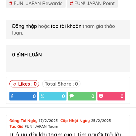
#
FUN! JAPAN Rewards
#
FUN! JAPAN Point
Đăng nhập
hoặc
tạo tài khoản
tham gia thảo
luận.
0
BÌNH LUẬN
Likes :
0
Total Share :
0
0
0
0
0
Đăng Tải Ngày
17/2/2025
Cập Nhật Ngày
25/2/2025
Tác Giả
FUN! JAPAN Team
[Có ưu đãi khi tham gia] Tìm người trả lời