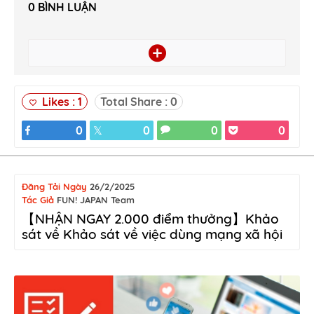
0
BÌNH LUẬN
Likes :
1
Total Share :
0
0
0
0
0
Đăng Tải Ngày
26/2/2025
Tác Giả
FUN! JAPAN Team
【NHẬN NGAY 2.000 điểm thưởng】Khảo
sát về Khảo sát về việc dùng mạng xã hội