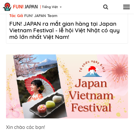
FUN!
JAPAN
Tiếng Việt
Đăng Tải Ngày
4/3/2025
Tác Giả
FUN! JAPAN Team
FUN! JAPAN ra mắt gian hàng tại Japan
Vietnam Festival - lễ hội Việt Nhật có quy
mô lớn nhất Việt Nam!
Xin chào các bạn!