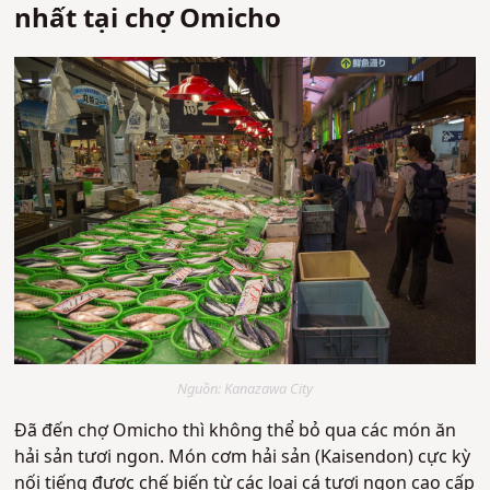
nhất tại chợ Omicho
Nguồn: Kanazawa City
Đã đến chợ Omicho thì không thể bỏ qua các món ăn
hải sản tươi ngon. Món cơm hải sản (Kaisendon) cực kỳ
nối tiếng được chế biến từ các loại cá tươi ngon cao cấp