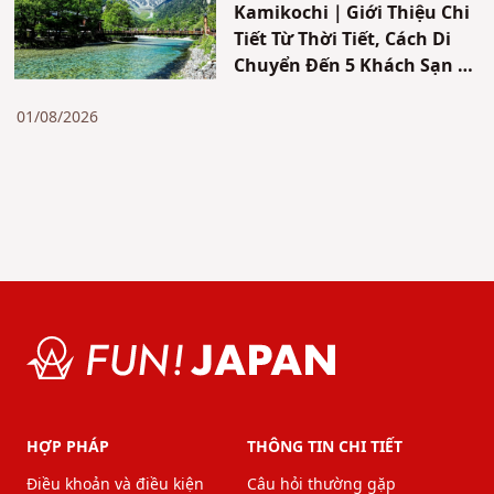
Kamikochi｜Giới Thiệu Chi
Tiết Từ Thời Tiết, Cách Di
Chuyển Đến 5 Khách Sạn &
Nhà Nghỉ Được Đề Xuất
01/08/2026
HỢP PHÁP
THÔNG TIN CHI TIẾT
Điều khoản và điều kiện
Câu hỏi thường gặp