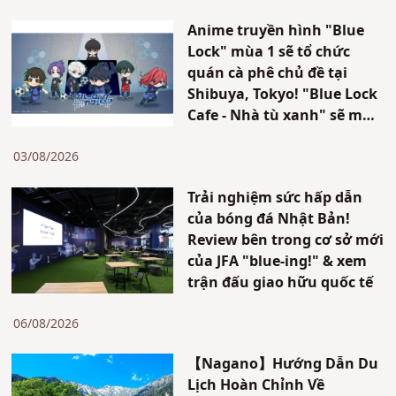
Anime truyền hình "Blue
Lock" mùa 1 sẽ tổ chức
quán cà phê chủ đề tại
Shibuya, Tokyo! "Blue Lock
Cafe - Nhà tù xanh" sẽ mở
cửa trong thời gian giới
hạn!!
03/08/2026
Trải nghiệm sức hấp dẫn
của bóng đá Nhật Bản!
Review bên trong cơ sở mới
của JFA "blue-ing!" & xem
trận đấu giao hữu quốc tế
06/08/2026
【Nagano】Hướng Dẫn Du
Lịch Hoàn Chỉnh Về