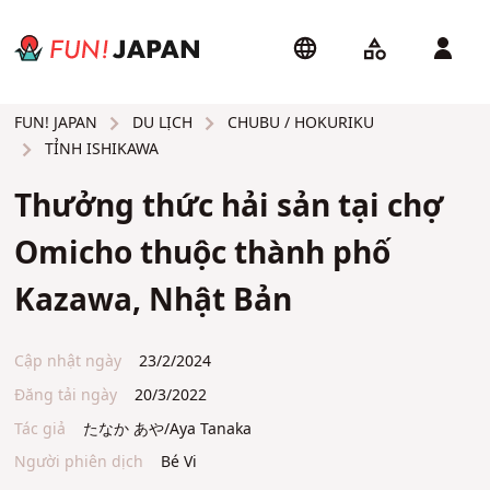
DU LỊCH
CHUBU / HOKURIKU
FUN! JAPAN
TỈNH ISHIKAWA
Thưởng thức hải sản tại chợ
Omicho thuộc thành phố
Kazawa, Nhật Bản
Cập nhật ngày
23/2/2024
Đăng tải ngày
20/3/2022
Tác giả
たなか あや/Aya Tanaka
Người phiên dịch
Bé Vi