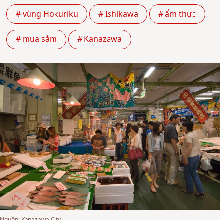
# vùng Hokuriku
# Ishikawa
# ẩm thực
# mua sắm
# Kanazawa
Nguồn: Kanazawa City