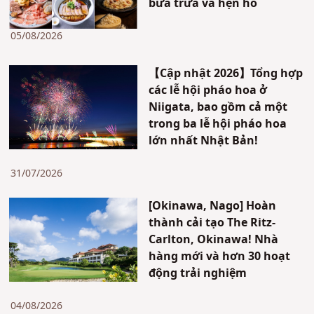
bữa trưa và hẹn hò
05/08/2026
【Cập nhật 2026】Tổng hợp
các lễ hội pháo hoa ở
Niigata, bao gồm cả một
trong ba lễ hội pháo hoa
lớn nhất Nhật Bản!
31/07/2026
[Okinawa, Nago] Hoàn
thành cải tạo The Ritz-
Carlton, Okinawa! Nhà
hàng mới và hơn 30 hoạt
động trải nghiệm
04/08/2026