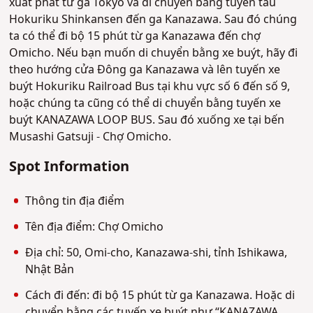
xuất phát từ ga Tokyo và di chuyển bằng tuyến tàu
Hokuriku Shinkansen đến ga Kanazawa. Sau đó chúng
ta có thể đi bộ 15 phút từ ga Kanazawa đến chợ
Omicho. Nếu bạn muốn di chuyển bằng xe buýt, hãy đi
theo hướng cửa Đông ga Kanazawa và lên tuyến xe
buýt Hokuriku Railroad Bus tại khu vực số 6 đến số 9,
hoặc chúng ta cũng có thể di chuyển bằng tuyến xe
buýt KANAZAWA LOOP BUS. Sau đó xuống xe tại bến
Musashi Gatsuji - Chợ Omicho.
Spot Information
Thông tin địa điểm
Tên địa điểm: Chợ Omicho
Địa chỉ: 50, Omi-cho, Kanazawa-shi, tỉnh Ishikawa,
Nhật Bản
Cách đi đến: đi bộ 15 phút từ ga Kanazawa. Hoặc di
chuyển bằng các tuyến xe buýt như “KANAZAWA