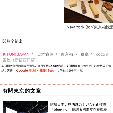
New York Bar(東京柏悅
閱覽全部
FUN! JAPAN
日本旅遊
東京都
餐廳
coco壹
番屋（新宿西口店）
本頁面所顯示的圖像及資訊內容是引用Google內容。如對圖像有任何申訴，請使用以下連
「Google 地圖和相關產品」
結，選擇
，詳細填寫申訴內容。
有關東京的文章
體驗日本足球的魅力！JFA全新設施
「blue-ing!」探訪＆國際友誼賽觀賽