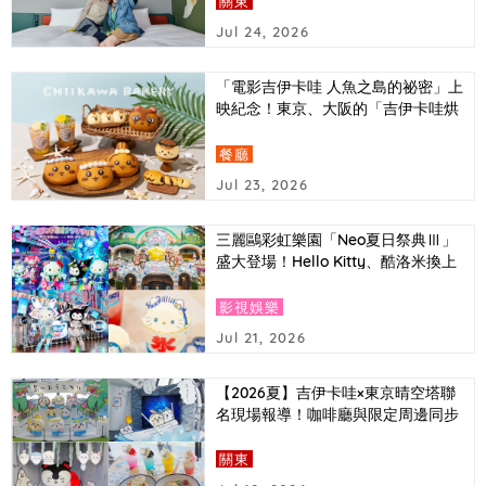
關東
Jul 24, 2026
「電影吉伊卡哇 人魚之島的祕密」上
映紀念！東京、大阪的「吉伊卡哇烘
培坊」推出以電影中登場角色為主題
的造型麵包
餐廳
Jul 23, 2026
三麗鷗彩虹樂園「Neo夏日祭典Ⅲ」
盛大登場！Hello Kitty、酷洛米換上
Y3K時尚造型，還有AI拍照體驗首次
亮相
影視娛樂
Jul 21, 2026
【2026夏】吉伊卡哇×東京晴空塔聯
名現場報導！咖啡廳與限定周邊同步
介紹
關東