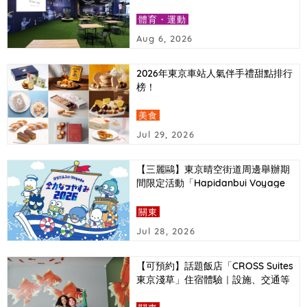
報導
體育・運動
Aug 6, 2026
2026年東京車站人氣伴手禮甜點排行
榜！
美食
Jul 29, 2026
【三麗鷗】東京晴空街道周邊舉辦期
間限定活動「Hapidanbui Voyage
全力暑假2026」
關東
Jul 28, 2026
【可預約】話題飯店「CROSS Suites
東京淺草」住宿體驗｜設施、交通等
詳細介紹