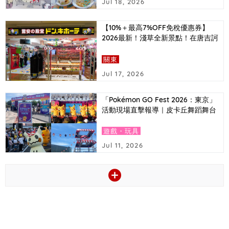
Jul 18, 2026
【10%＋最高7%OFF免稅優惠券】
2026最新！淺草全新景點！在唐吉訶
德必買的東京推薦伴手禮排行榜＆超
值優惠券大公開！
關東
Jul 17, 2026
「Pokémon GO Fest 2026：東京」
活動現場直擊報導｜皮卡丘舞蹈舞台
與捷拉奧拉首次登場等亮點
遊戲・玩具
Jul 11, 2026