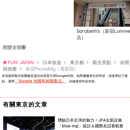
Sarabeth's（新宿Lumine
店）
閱覽全部
FUN! JAPAN
日本旅遊
東京都
觀光景點
休閒
與娛樂
新宿Piccadilly（電影院）
本頁面所顯示的圖像及資訊內容是引用Google內容。如對圖像有任何申訴，請使用以下連
「Google 地圖和相關產品」
結，選擇
，詳細填寫申訴內容。
有關東京的文章
體驗日本足球的魅力！JFA全新設施
「blue-ing!」探訪＆國際友誼賽觀賽