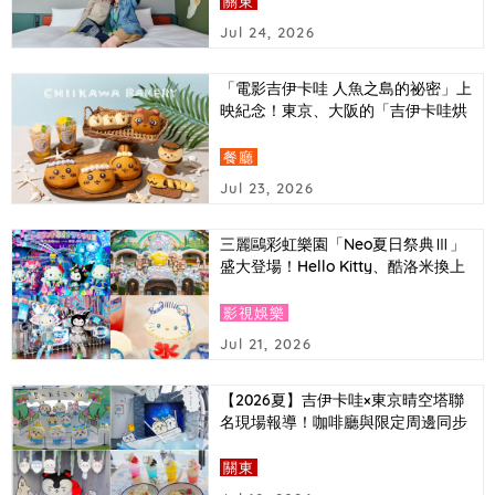
關東
Jul 24, 2026
「電影吉伊卡哇 人魚之島的祕密」上
映紀念！東京、大阪的「吉伊卡哇烘
培坊」推出以電影中登場角色為主題
的造型麵包
餐廳
Jul 23, 2026
三麗鷗彩虹樂園「Neo夏日祭典Ⅲ」
盛大登場！Hello Kitty、酷洛米換上
Y3K時尚造型，還有AI拍照體驗首次
亮相
影視娛樂
Jul 21, 2026
【2026夏】吉伊卡哇×東京晴空塔聯
名現場報導！咖啡廳與限定周邊同步
介紹
關東