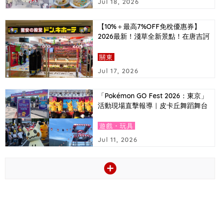
Jul 18, 2026
【10%＋最高7%OFF免稅優惠券】
2026最新！淺草全新景點！在唐吉訶
德必買的東京推薦伴手禮排行榜＆超
值優惠券大公開！
關東
Jul 17, 2026
「Pokémon GO Fest 2026：東京」
活動現場直擊報導｜皮卡丘舞蹈舞台
與捷拉奧拉首次登場等亮點
遊戲・玩具
Jul 11, 2026