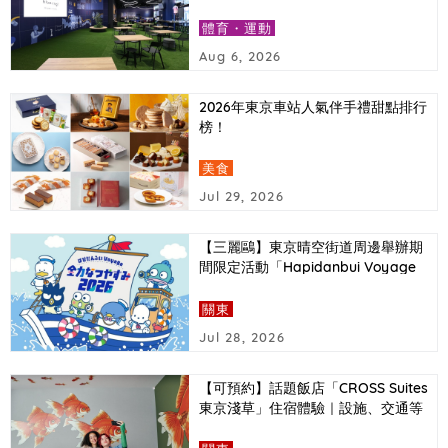
報導
體育・運動
Aug 6, 2026
2026年東京車站人氣伴手禮甜點排行
榜！
美食
Jul 29, 2026
【三麗鷗】東京晴空街道周邊舉辦期
間限定活動「Hapidanbui Voyage
全力暑假2026」
關東
Jul 28, 2026
【可預約】話題飯店「CROSS Suites
東京淺草」住宿體驗｜設施、交通等
詳細介紹