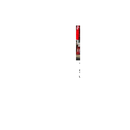
Taito Station, Shinjuku
South Entrance Game
World