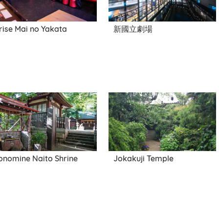
rise Mai no Yakata
新國立劇場
onomine Naito Shrine
Jokakuji Temple