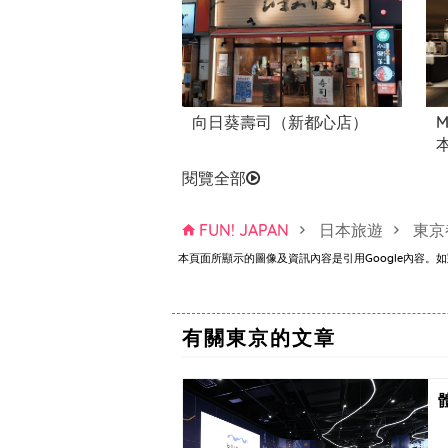
東新宿E飯店
向日葵壽司（新都心店）
M
閱覽全部
FUN! JAPAN
日本旅遊
東京
本頁面所顯示的圖像及資訊內容是引用Google內容
忍者Bar 新宿Ajito
有關東京的文章