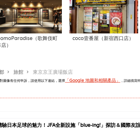
omoParadise（歌舞伎町
coco壹番屋（新宿西口店）
本店）
都
旅館
東京京王廣場飯店
「Google 地圖和相關產品」
。如對圖像有任何申訴，請使用以下連結，選擇
，詳細填寫
體驗日本足球的魅力！JFA全新設施「blue-ing!」探訪＆國際