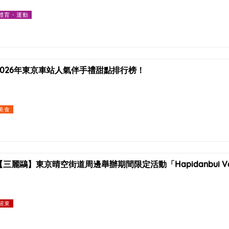
體育・運動
2026年東京車站人氣伴手禮甜點排行榜！
美食
【三麗鷗】東京晴空街道周邊舉辦期間限定活動「Hapidanbui Vo
關東