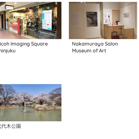
icoh Imaging Square
Nakamuraya Salon
hinjuku
Museum of Art
代代木公園