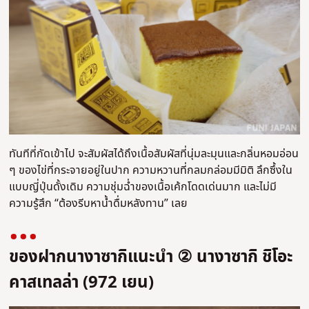
ทันทีที่กัดเข้าไป จะสัมผัสได้ถึงเนื้อสัมผัสที่นุ่มละมุนและกลิ่นหอมอ่อน
ๆ ของไข่ที่กระจายอยู่ในปาก ความหวานที่กลมกล่อมมีมิติ ลึกซึ้งใน
แบบญี่ปุ่นดั้งเดิม ความชุ่มฉ่ำของเนื้อเค้กโดดเด่นมาก และไม่มี
ความรู้สึก “ต้องรีบหาน้ำดื่มหลังทาน” เลย
ของฝากนางาซากิแนะนำ ② นางาซากิ ชิโอะ
คาสเทลล่า (972 เยน)