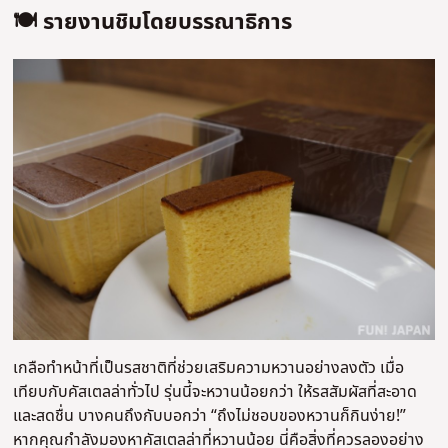
🍽️ รายงานชิมโดยบรรณาธิการ
เกลือทำหน้าที่เป็นรสชาติที่ช่วยเสริมความหวานอย่างลงตัว เมื่อ
เทียบกับคัสเตลล่าทั่วไป รุ่นนี้จะหวานน้อยกว่า ให้รสสัมผัสที่สะอาด
และสดชื่น บางคนถึงกับบอกว่า “ถึงไม่ชอบของหวานก็กินง่าย!”
หากคุณกำลังมองหาคัสเตลล่าที่หวานน้อย นี่คือสิ่งที่ควรลองอย่าง