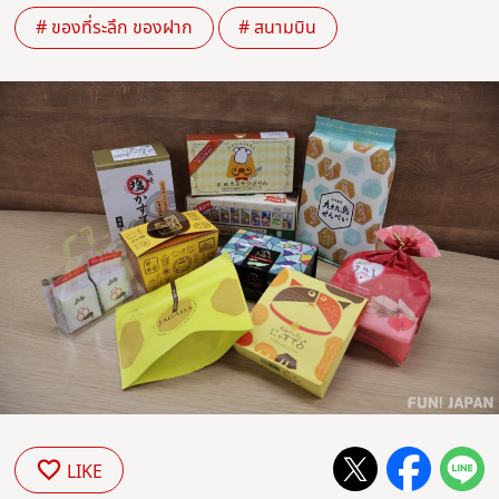
# ของที่ระลึก ของฝาก
# สนามบิน
LIKE