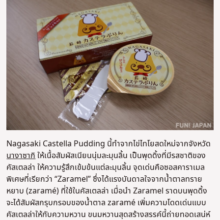
Nagasaki Castella Pudding นี้ทำจากไข่ไทโยสดใหม่จากจังหวัด
นางาซากิ
ให้เนื้อสัมผัสเนียนนุ่มละมุนลิ้น
เป็นพุดดิ้งที่มีรสชาติของ
คัสเตลล่า ให้ความรู้สึกเข้มข้นแต่ละมุนลิ้น จุดเด่นคือซอสคาราเมล
พิเศษที่เรียกว่า “Zaramel” ซึ่งได้แรงบันดาลใจจากน้ำตาลทราย
หยาบ (zaramé) ที่ใช้ในคัสเตลล่า เมื่อนำ Zaramel ราดบนพุดดิ้ง
จะได้สัมผัสกรุบกรอบของน้ำตาล zaramé เพิ่มความโดดเด่นแบบ
คัสเตลล่าให้กับความหวาน ขนมหวานสุดสร้างสรรค์นี้ถ่ายทอดเสน่ห์