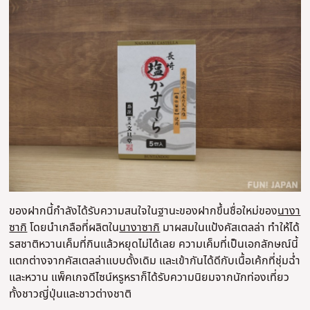
ของฝากนี้กำลังได้รับความสนใจในฐานะของฝากขึ้นชื่อใหม่ของ
นางา
ซากิ
โดยนำเกลือที่ผลิตใน
นางาซากิ
มาผสมในแป้งคัสเตลล่า ทำให้ได้
รสชาติหวานเค็มที่กินแล้วหยุดไม่ได้เลย ความเค็มที่เป็นเอกลักษณ์นี้
แตกต่างจากคัสเตลล่าแบบดั้งเดิม และเข้ากันได้ดีกับเนื้อเค้กที่ชุ่มฉ่ำ
และหวาน แพ็คเกจดีไซน์หรูหราก็ได้รับความนิยมจากนักท่องเที่ยว
ทั้งชาวญี่ปุ่นและชาวต่างชาติ