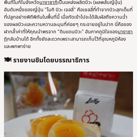
พื้นที่โมกิในจังหวัด
นางาซากิ
เป็นแหล่งผลิตบิวะ (ผลพลับญี่ปุ่น)
อันดับหนึ่งของญี่ปุ่น "โมกิ บิวะ เจลลี่" คือเยลลี่ที่ทำจากบิวะสุกเต็มที่
ที่ปลูกอย่างพิถีพิถันในพื้นที่นี้ เมื่อกัดเข้าไปจะได้สัมผัสถึงความฉ่ำ
ของผลบิวะและความหวานละมุนที่ค่อยๆ กระจายอยู่ในปาก นี่คือของ
ฝากล้ำค่าที่ให้คุณนำพรจาก "ดินแดนบิวะ" อันภาคภูมิใจของ
นางาซา
กิ
กลับบ้านได้ อีกทั้งยังสะดวกเพราะสามารถเก็บไว้ที่อุณหภูมิห้อง
และพกพาง่าย
🍽️ รายงานชิมโดยบรรณาธิการ