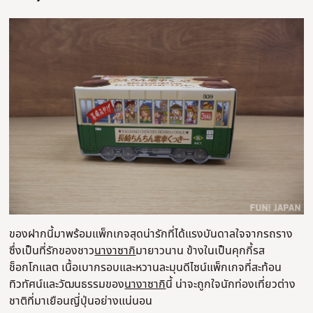
ของฝากนี้มาพร้อมแพ็กเกจสุดน่ารักที่ได้แรงบันดาลใจจากรถราง
ซึ่งเป็นที่รักของชาว
นางาซากิ
มายาวนาน ข้างในเป็นคุกกี้รส
ช็อกโกแลต เนื้อเบากรอบและหวานละมุนดีไซน์แพ็กเกจที่สะท้อน
ทิวทัศน์และวัฒนธรรมของ
นางาซากิ
นี้ น่าจะถูกใจนักท่องเที่ยวต่าง
ชาติที่มาเยือนญี่ปุ่นอย่างแน่นอน