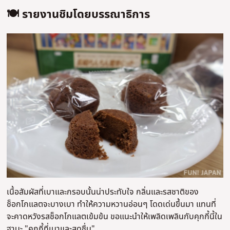
🍽️ รายงานชิมโดยบรรณาธิการ
เนื้อสัมผัสที่เบาและกรอบนั้นน่าประทับใจ กลิ่นและรสชาติของ
ช็อกโกแลตจะบางเบา ทำให้ความหวานอ่อนๆ โดดเด่นขึ้นมา แทนที่
จะคาดหวังรสช็อกโกแลตเข้มข้น ขอแนะนำให้เพลิดเพลินกับคุกกี้นี้ใน
ฐานะ "คุกกี้ที่เบาและสดชื่น"