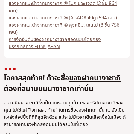
ของฝากแนะนำจากนางาซากิ ⑧ โมกิ บิวะ เจลลี่ (2 ชิ้น 864
เยน)
ของฝากแนะนำจากนางาซากิ ⑨ JAGADA 40g (594 เยน)
ของฝากแนะนำจากนางาซากิ ⑩ คุจูคุชิมะ เซนเป (8 ชิ้น 756
เยน)
การจัดอันดับของฝากนางาซากิยอดนิยมโดยกอง
บรรณาธิการ FUN! JAPAN
โอกาสสุดท้าย! ถ้าจะซื้อ
ของฝาก
นางาซากิ
ต้องที่
สนามบิน
นางาซากิ
เท่านั้น
สนามบิน
นางาซากิ
ซึ่งเป็นจุดหมายสุดท้ายของทริป
นางาซากิ
ของ
คุณ ไม่ใช่แค่ “โอกาสสุดท้าย” ในการซื้อ
ของฝาก
เท่านั้น แต่ยังเป็น
แหล่งช้อปปิ้งที่ดีที่สุดอีกด้วย แม้จะไม่มีเวลาเดินเลือกซื้อในเมือง ก็
สามารถหาของฝากยอดนิยมได้ครบในที่เดียว