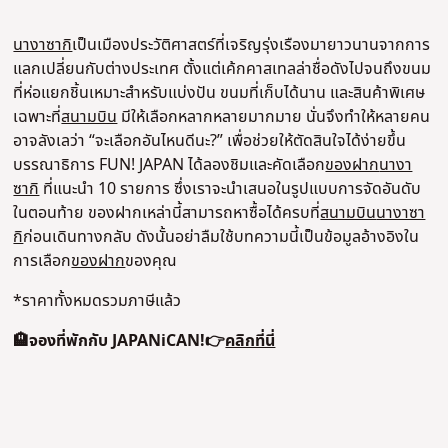
นางาซากิ
เป็นเมืองประวัติศาสตร์ที่เจริญรุ่งเรืองมายาวนานจากการ
แลกเปลี่ยนกับต่างประเทศ ตั้งแต่เค้กคาสเทลล่าชื่อดังไปจนถึงขนม
ที่ห่อแยกชิ้นเหมาะสำหรับแบ่งปัน ขนมที่เก็บได้นาน และสินค้าพิเศษ
เฉพาะที่
สนามบิน
มีให้เลือกหลากหลายมากมาย นั่นจึงทำให้หลายคน
อาจลังเลว่า “จะเลือกอันไหนดีนะ?” เพื่อช่วยให้ตัดสินใจได้ง่ายขึ้น
บรรณาธิการ FUN! JAPAN ได้ลองชิมและคัดเลือก
ของฝาก
นางา
ซากิ
ที่แนะนำ 10 รายการ ซึ่งเราจะนำเสนอในรูปแบบการจัดอันดับ
ในตอนท้าย ของฝากเหล่านี้สามารถหาซื้อได้ครบที่
สนามบิน
นางาซา
กิ
ก่อนเดินทางกลับ ดังนั้นอย่าลืมใช้บทความนี้เป็นข้อมูลอ้างอิงใน
การเลือก
ของฝาก
ของคุณ
*ราคาทั้งหมดรวมภาษีแล้ว
🏨จองที่พักกับ JAPANiCAN!👉
คลิกที่นี่