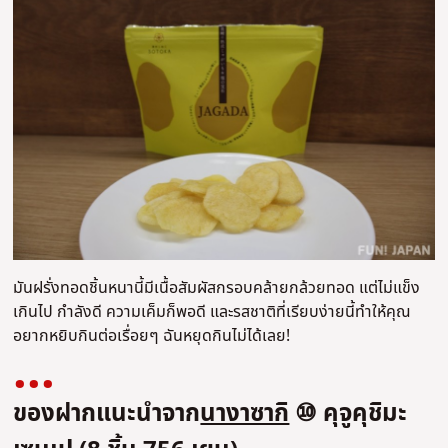
มันฝรั่งทอดชิ้นหนานี้มีเนื้อสัมผัสกรอบคล้ายกล้วยทอด แต่ไม่แข็ง
เกินไป กำลังดี ความเค็มก็พอดี และรสชาติที่เรียบง่ายนี้ทำให้คุณ
อยากหยิบกินต่อเรื่อยๆ ฉันหยุดกินไม่ได้เลย!
ของฝากแนะนำจาก
นางาซากิ
⑩ คุจูคุชิมะ