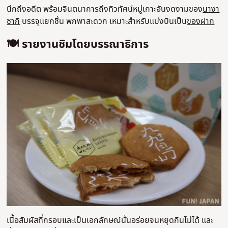
นึกถึงอดีต พร้อมจินตนาการถึงทิวทัศน์หมู่เกาะอันงดงามของ
นางา
ซากิ
บรรจุแยกชิ้น พกพาสะดวก เหมาะสำหรับแบ่งปันเป็น
ของฝาก
🍽️ รายงานชิมโดยบรรณาธิการ
เนื้อสัมผัสที่กรอบและเป็นเอกลักษณ์นั้นอร่อยจนหยุดกินไม่ได้ และ