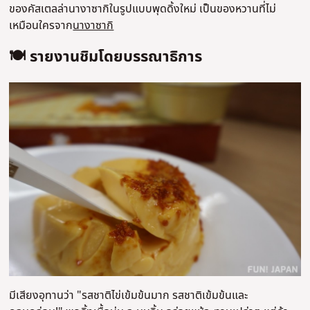
ของคัสเตลล่านางาซากิในรูปแบบพุดดิ้งใหม่ เป็นของหวานที่ไม่
เหมือนใครจาก
นางาซากิ
🍽️ รายงานชิมโดยบรรณาธิการ
มีเสียงอุทานว่า "รสชาติไข่เข้มข้นมาก รสชาติเข้มข้นและ