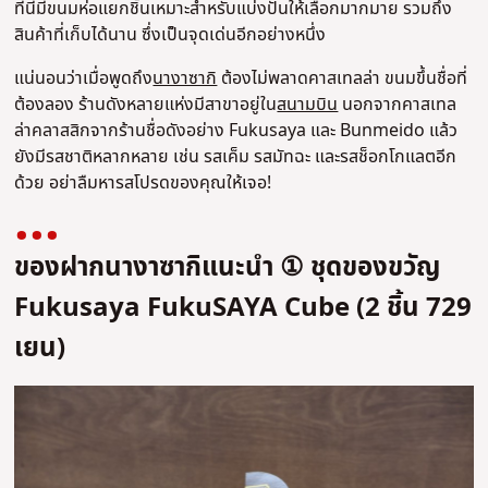
ที่นี่มีขนมห่อแยกชิ้นเหมาะสำหรับแบ่งปันให้เลือกมากมาย รวมถึง
สินค้าที่เก็บได้นาน ซึ่งเป็นจุดเด่นอีกอย่างหนึ่ง
แน่นอนว่าเมื่อพูดถึง
นางาซากิ
ต้องไม่พลาดคาสเทลล่า ขนมขึ้นชื่อที่
ต้องลอง ร้านดังหลายแห่งมีสาขาอยู่ใน
สนามบิน
นอกจากคาสเทล
ล่าคลาสสิกจากร้านชื่อดังอย่าง Fukusaya และ Bunmeido แล้ว
ยังมีรสชาติหลากหลาย เช่น รสเค็ม รสมัทฉะ และรสช็อกโกแลตอีก
ด้วย อย่าลืมหารสโปรดของคุณให้เจอ!
ของฝากนางาซากิแนะนำ ① ชุดของขวัญ
Fukusaya FukuSAYA Cube (2 ชิ้น 729
เยน)