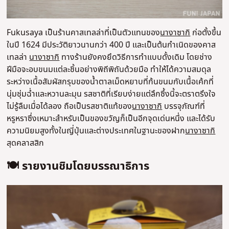
Fukusaya เป็นร้านคาสเทลล่าที่เป็นตัวแทนของ
นางาซากิ
ก่อตั้งขึ้น
ในปี 1624 มีประวัติยาวนานกว่า 400 ปี และเป็นต้นกำเนิดของคาส
เทลล่า
นางาซากิ
ทางร้านยังคงยึดวิธีการทำแบบดั้งเดิม โดยช่าง
ฝีมือจะอบขนมแต่ละชิ้นอย่างพิถีพิถันด้วยมือ ทำให้ได้ความสมดุล
ระหว่างเนื้อสัมผัสกรุบของน้ำตาลเม็ดหยาบที่ก้นขนมกับเนื้อเค้กที่
นุ่มชุ่มฉ่ำและหวานละมุน รสชาติที่เรียบง่ายแต่ลึกซึ้งนี้จะตราตรึงใจ
ไม่รู้ลืมเมื่อได้ลอง ถือเป็นรสชาติแท้ของ
นางาซากิ
บรรจุภัณฑ์ที่
หรูหราซึ่งเหมาะสำหรับเป็นของขวัญก็เป็นอีกจุดเด่นหนึ่ง และได้รับ
ความนิยมสูงทั้งในญี่ปุ่นและต่างประเทศในฐานะของฝาก
นางาซากิ
สุดคลาสสิก
🍽️ รายงานชิมโดยบรรณาธิการ