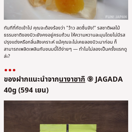
ทันทีที่กัดเข้าไป คุณจะต้องร้องว่า "ว้าว สดชื่นจัง!" รสชาติผลไม้
ธรรมชาติของบิวะยังคงอยู่ครบถ้วน ให้ความหวานละมุนโดยไม่มีรส
ปรุงแต่งหรือกลิ่นสังเคราะห์ แม้คุณจะไม่เคยลองบิวะมาก่อน ก็
สามารถเพลิดเพลินกับขนมนี้ได้ง่ายๆ — ทำไมไม่ลองเป็นครั้งแรกดู
ล่ะ?
ของฝากแนะนำจาก
นางาซากิ
⑨ JAGADA
40g (594 เยน)