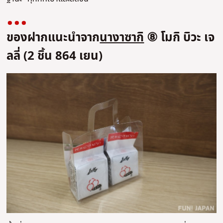
ของฝากแนะนำจาก
นางาซากิ
⑧ โมกิ บิวะ เจ
ลลี่ (2 ชิ้น 864 เยน)