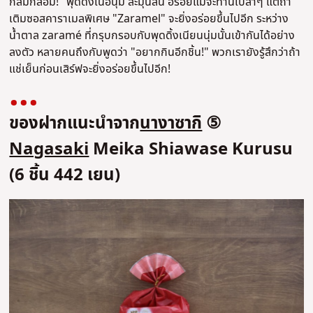
กลมกล่อม!" พุดดิ้งเนื้อนุ่ม ละมุนลิ้น อร่อยแม้จะทานเปล่าๆ แต่ถ้า
เติมซอสคาราเมลพิเศษ "Zaramel" จะยิ่งอร่อยขึ้นไปอีก ระหว่าง
น้ำตาล zaramé ที่กรุบกรอบกับพุดดิ้งเนียนนุ่มนั้นเข้ากันได้อย่าง
ลงตัว หลายคนถึงกับพูดว่า "อยากกินอีกชิ้น!" พวกเรายังรู้สึกว่าถ้า
แช่เย็นก่อนเสิร์ฟจะยิ่งอร่อยขึ้นไปอีก!
ของฝากแนะนำจาก
นางาซากิ
⑤
Nagasaki
Meika Shiawase Kurusu
(6 ชิ้น 442 เยน)