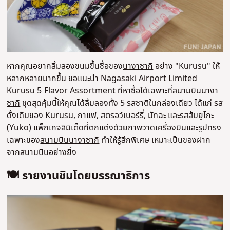
หากคุณอยากลิ้มลองขนมขึ้นชื่อของ
นางาซากิ
อย่าง "Kurusu" ให้
หลากหลายมากขึ้น ขอแนะนำ
Nagasaki
Airport
Limited
Kurusu 5-Flavor Assortment ที่หาซื้อได้เฉพาะที่
สนามบิน
นางา
ซากิ
ชุดสุดคุ้มนี้ให้คุณได้ลิ้มลองทั้ง 5 รสชาติในกล่องเดียว ได้แก่ รส
ดั้งเดิมของ Kurusu, กาแฟ, สตรอว์เบอร์รี่, มัทฉะ และรสส้มยูโกะ
(Yuko) แพ็กเกจลิมิเต็ดที่ตกแต่งด้วยภาพวาดเครื่องบินและรูปทรง
เฉพาะของ
สนามบิน
นางาซากิ
ทำให้รู้สึกพิเศษ เหมาะเป็นของฝาก
จาก
สนามบิน
อย่างยิ่ง
🍽️ รายงานชิมโดยบรรณาธิการ