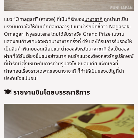
แมว “Omagari” (หางงอ) ที่เป็นที่รักของ
นางาซากิ
ถูกนำมาเป็น
แรงบันดาลใจให้กับเค้กคัสเตลล่ารูปแมวน่ารักนี้ที่ชื่อว่า
Nagasaki
Omagari Nyasutera โดยได้รับรางวัล Grand Prize ในงาน
แสดงสินค้าพิเศษจังหวัดนางาซากิครั้งที่ 49 และได้รับการรับรองให้
เป็นสินค้าพิเศษยอดเยี่ยมแนะนำของจังหวัด
นางาซากิ
จึงเป็นของ
ฝากที่ได้รับเสียงชื่นชมอย่างมาก คนรักแมวจะต้องหลงรักรูปลักษณ์
ที่น่ารักนี้ ซึ่งเหมาะกับการถ่ายรูปลงโซเชียลมีเดีย แพ็คเกจที่
ถ่ายทอดเรื่องราวเฉพาะของ
นางาซากิ
ก็ทำให้เป็นของขวัญที่น่า
ประทับใจแน่นอน!
🍽️ รายงานชิมโดยบรรณาธิการ