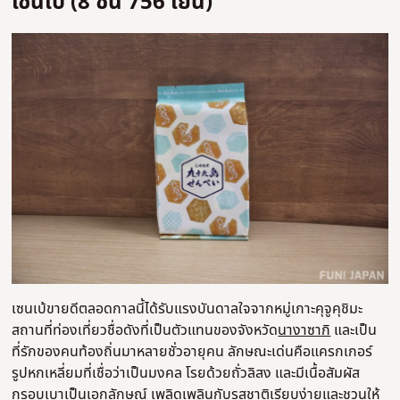
เซนเป (8 ชิ้น 756 เยน)
เซนเบ้ขายดีตลอดกาลนี้ได้รับแรงบันดาลใจจากหมู่เกาะคุจูคุชิมะ
สถานที่ท่องเที่ยวชื่อดังที่เป็นตัวแทนของจังหวัด
นางาซากิ
และเป็น
ที่รักของคนท้องถิ่นมาหลายชั่วอายุคน ลักษณะเด่นคือแครกเกอร์
รูปหกเหลี่ยมที่เชื่อว่าเป็นมงคล โรยด้วยถั่วลิสง และมีเนื้อสัมผัส
กรอบเบาเป็นเอกลักษณ์ เพลิดเพลินกับรสชาติเรียบง่ายและชวนให้