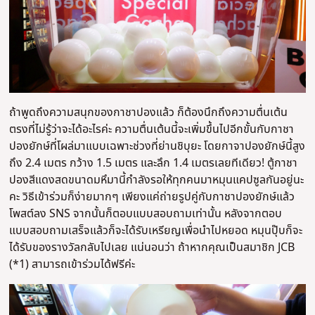
ถ้าพูดถึงความสนุกของกาชาปองแล้ว ก็ต้องนึกถึงความตื่นเต้น
ตรงที่ไม่รู้ว่าจะได้อะไรค่ะ ความตื่นเต้นนี้จะเพิ่มขึ้นไปอีกขั้นกับกาชา
ปองยักษ์ที่โผล่มาแบบเฉพาะช่วงที่ย่านชิบุยะ โดยกาจาปองยักษ์นี้สูง
ถึง 2.4 เมตร กว้าง 1.5 เมตร และลึก 1.4 เมตรเลยทีเดียว! ตู้กาชา
ปองสีแดงสดขนาดมหึมานี้กำลังรอให้ทุกคนมาหมุนแคปซูลกันอยู่นะ
คะ วิธีเข้าร่วมก็ง่ายมากๆ เพียงแค่ถ่ายรูปคู่กับกาชาปองยักษ์แล้ว
โพสต์ลง SNS จากนั้นก็ตอบแบบสอบถามเท่านั้น หลังจากตอบ
แบบสอบถามเสร็จแล้วก็จะได้รับเหรียญเพื่อนำไปหยอด หมุนปุ๊บก็จะ
ได้รับของรางวัลกลับไปเลย แน่นอนว่า ถ้าหากคุณเป็นสมาชิก JCB
(*1) สามารถเข้าร่วมได้ฟรีค่ะ