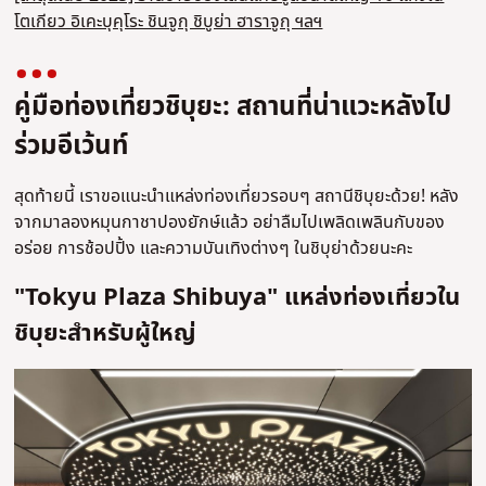
โตเกียว อิเคะบุคุโระ ชินจูกุ ชิบูย่า ฮาราจูกุ ฯลฯ
คู่มือท่องเที่ยวชิบุยะ: สถานที่น่าแวะหลังไป
ร่วมอีเว้นท์
สุดท้ายนี้ เราขอแนะนำแหล่งท่องเที่ยวรอบๆ สถานีชิบุยะด้วย! หลัง
จากมาลองหมุนกาชาปองยักษ์แล้ว อย่าลืมไปเพลิดเพลินกับของ
อร่อย การช้อปปิ้ง และความบันเทิงต่างๆ ในชิบุย่าด้วยนะคะ
"Tokyu Plaza Shibuya" แหล่งท่องเที่ยวใน
ชิบุยะสำหรับผู้ใหญ่