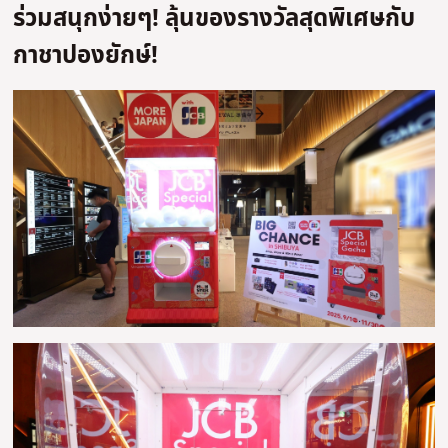
ร่วมสนุกง่ายๆ! ลุ้นของรางวัลสุดพิเศษกับ
กาชาปองยักษ์!