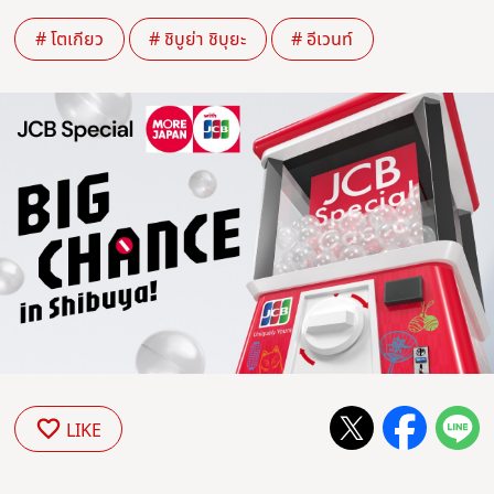
# โตเกียว
# ชิบูย่า ชิบุยะ
# อีเวนท์
LIKE