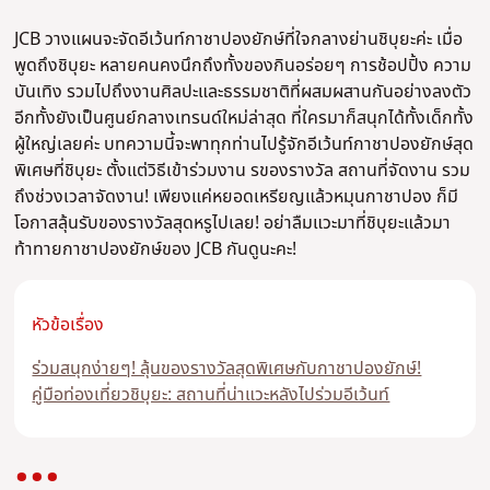
JCB วางแผนจะจัดอีเว้นท์กาชาปองยักษ์ที่ใจกลางย่านชิบุยะค่ะ เมื่อ
พูดถึงชิบุยะ หลายคนคงนึกถึงทั้งของกินอร่อยๆ การช้อปปิ้ง ความ
บันเทิง รวมไปถึงงานศิลปะและธรรมชาติที่ผสมผสานกันอย่างลงตัว
อีกทั้งยังเป็นศูนย์กลางเทรนด์ใหม่ล่าสุด ที่ใครมาก็สนุกได้ทั้งเด็กทั้ง
ผู้ใหญ่เลยค่ะ บทความนี้จะพาทุกท่านไปรู้จักอีเว้นท์กาชาปองยักษ์สุด
พิเศษที่ชิบุยะ ตั้งแต่วิธีเข้าร่วมงาน รของรางวัล สถานที่จัดงาน รวม
ถึงช่วงเวลาจัดงาน! เพียงแค่หยอดเหรียญแล้วหมุนกาชาปอง ก็มี
โอกาสลุ้นรับของรางวัลสุดหรูไปเลย! อย่าลืมแวะมาที่ชิบุยะแล้วมา
ท้าทายกาชาปองยักษ์ของ JCB กันดูนะคะ!
หัวข้อเรื่อง
ร่วมสนุกง่ายๆ! ลุ้นของรางวัลสุดพิเศษกับกาชาปองยักษ์!
คู่มือท่องเที่ยวชิบุยะ: สถานที่น่าแวะหลังไปร่วมอีเว้นท์