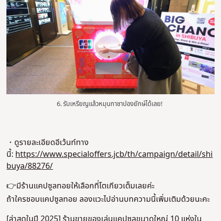
6. รับเหรียญแล้วหมุนกาชาปองยักษ์ได้เลย!
・ดูรายละเอียดอีเว้นท์ทาง
นี้:
https://www.specialoffers.jcb/th/campaign/detail/shi
buya/88276/
👉
มีร้านแคปซูลทอยให้เลือกที่โตเกียวเต็มเลยค่ะ
ถ้าใครชอบแคปซูลทอย ลองแวะไปอ่านบทความนี้เพิ่มเติมด้วยนะคะ
[ล่าสุดในปี 2025] ร้านขายของเล่นแคปซูลขนาดใหญ่ 10 แห่งใน