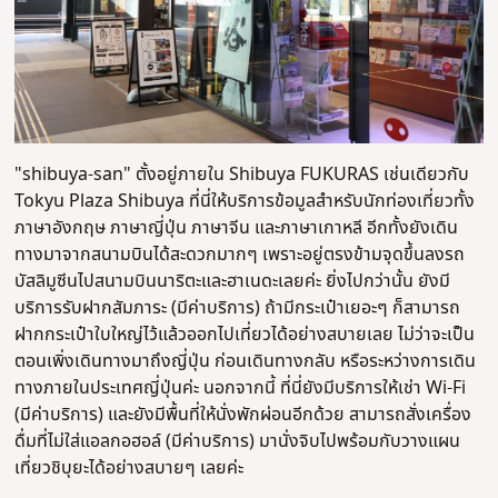
"shibuya-san" ตั้งอยู่ภายใน Shibuya FUKURAS เช่นเดียวกับ
Tokyu Plaza Shibuya ที่นี่ให้บริการข้อมูลสำหรับนักท่องเที่ยวทั้ง
ภาษาอังกฤษ ภาษาญี่ปุ่น ภาษาจีน และภาษาเกาหลี อีกทั้งยังเดิน
ทางมาจากสนามบินได้สะดวกมากๆ เพราะอยู่ตรงข้ามจุดขึ้นลงรถ
บัสลิมูซีนไปสนามบินนาริตะและฮาเนดะเลยค่ะ ยิ่งไปกว่านั้น ยังมี
บริการรับฝากสัมภาระ (มีค่าบริการ) ถ้ามีกระเป๋าเยอะๆ ก็สามารถ
ฝากกระเป๋าใบใหญ่ไว้แล้วออกไปเที่ยวได้อย่างสบายเลย ไม่ว่าจะเป็น
ตอนเพิ่งเดินทางมาถึงญี่ปุ่น ก่อนเดินทางกลับ หรือระหว่างการเดิน
ทางภายในประเทศญี่ปุ่นค่ะ นอกจากนี้ ที่นี่ยังมีบริการให้เช่า Wi-Fi
(มีค่าบริการ) และยังมีพื้นที่ให้นั่งพักผ่อนอีกด้วย สามารถสั่งเครื่อง
ดื่มที่ไม่ใส่แอลกอฮอล์ (มีค่าบริการ) มานั่งจิบไปพร้อมกับวางแผน
เที่ยวชิบุยะได้อย่างสบายๆ เลยค่ะ