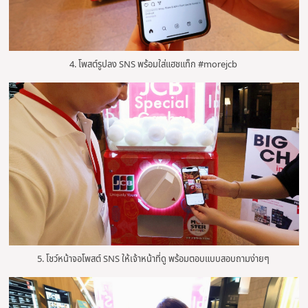
4. โพสต์รูปลง SNS พร้อมใส่แฮชแท็ก #morejcb
5. โชว์หน้าจอโพสต์ SNS ให้เจ้าหน้าที่ดู พร้อมตอบแบบสอบถามง่ายๆ