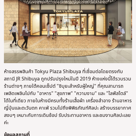
ห้างสรรพสินค้า Tokyu Plaza Shibuya ที่เชื่อมต่อโดยตรงกับ
สถานี JR Shibuya ถูกปรับปรุงใหม่ในปี 2019 ห้างแห่งนี้ได้รวบรวม
ร้านต่างๆ ภายใต้คอนเซ็ปต์ "ชิบุยะสำหรับผู้ใหญ่" ที่คุณสามารถ
เพลิดเพลินไปกับ "อาหาร" "สุขภาพ" "ความงาม" และ "ไลฟ์สไตล์"
ได้ในที่เดียว ภายในห้างมีครบทั้งร้านเสื้อผ้า เครื่องสำอาง ร้านอาหาร
ญี่ปุ่นและตะวันตก คาเฟ่ รวมไปถึงพิพิธภัณฑ์ศิลปะ สร้างบรรยากาศ
สงบๆ เหมาะกับการเดินช้อป รับประทานอาหาร และชมงานศิลปะเลย
ค่ะ
ข้อมูลสถานที่