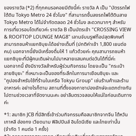
ของรางวัล (*2) ที่ทุกคนรอคอยมีดังนี้ค่ะ รางวัล A เป็น "บัตรรถไฟ
ใต้ดิน Tokyo Metro 24 ชั่วโมง" ที่สามารถขึ้นลงรถไฟใต้ดินสาย
Tokyo Metro ได้ไม่จำกัดตลอด 24 ชั่วโมง สะดวกมากๆ สำหรับ
การเที่ยวรอบโตเกียวค่ะ รางวัล B เป็นบัตรเข้า "CROSSING VIEW
& ROOFTOP LOUNGE MAG8" เลานจ์บนรูฟท็อปสุดพิเศษที่
สามารถชมห้าแยกชิบุยะได้อย่างเต็มที่ (ปกติค่าเข้า 1,800 เยนต่อ
คน) นอกจากนี้ยังมีเครื่องดื่มให้ 1 แก้วด้วยค่ะ คุณสามารถชมห้า
แยกชิบุยะที่มีผู้คนเดินผ่านไปมาหลายแสนคนต่อวันได้ที่นี่ค่ะ
นอกจากนี้ ยังมีรางวัลสำหรับผู้ร่วมกิจกรรม โดยจะเป็น "กระเป๋า
ลายชิบุยะ" ที่เหมาะจะเป็นของที่ระลึกในการมาเยือนชิบุยะ และ
"คูปองสำหรับใช้ที่ร้านในเครือ Tokyu Group" เช่นร้านค้าและร้าน
อาหารค่ะ อย่างไรก็ตาม สถานที่ตั้งของกาชาปองยักษ์จะแตกต่างกัน
ไปตามช่วงเวลาที่จัดงานนะคะ อย่าลืมตรวจสอบให้แน่ใจก่อนเดินทาง
ค่ะ
*1: สมาชิก JCB ที่มีสิทธิ์เข้าร่วมกิจกรรมคือสมาชิกจากจีน ไต้หวัน
เกาหลี ฮ่องกง เวียดนาม ฟิลิปปินส์ อินโดนีเซีย และไทยเท่านั้น
(จำกัด 1 คนต่อ 1 ครั้ง)