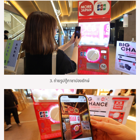
3. ถ่ายรูปตู้กาชาปองยักษ์