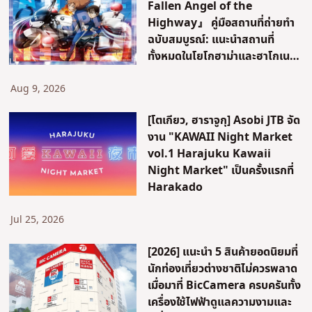
Fallen Angel of the
Highway』 คู่มือสถานที่ถ่ายทำ
ฉบับสมบูรณ์: แนะนำสถานที่
ทั้งหมดในโยโกฮาม่าและฮาโกเนะ
อย่างละเอียด! [คานากาวะ]
Aug 9, 2026
[โตเกียว, ฮาราจูกุ] Asobi JTB จัด
งาน "KAWAII Night Market
vol.1 Harajuku Kawaii
Night Market" เป็นครั้งแรกที่
Harakado
Jul 25, 2026
[2026] แนะนำ 5 สินค้ายอดนิยมที่
นักท่องเที่ยวต่างชาติไม่ควรพลาด
เมื่อมาที่ BicCamera ครบครันทั้ง
เครื่องใช้ไฟฟ้าดูแลความงามและ